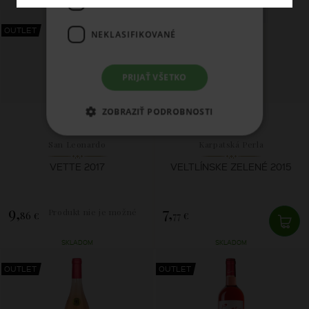
FUNKCIE
SKLADOM
SKLADOM
OUTLET
OUTLET
NEKLASIFIKOVANÉ
PRIJAŤ VŠETKO
ZOBRAZIŤ PODROBNOSTI
San Leonardo
Karpatská Perla
VETTE 2017
VELTLÍNSKE ZELENÉ 2015
9,
7,
Produkt nie je možné
86 €
77 €
zakúpiť.
SKLADOM
SKLADOM
OUTLET
OUTLET