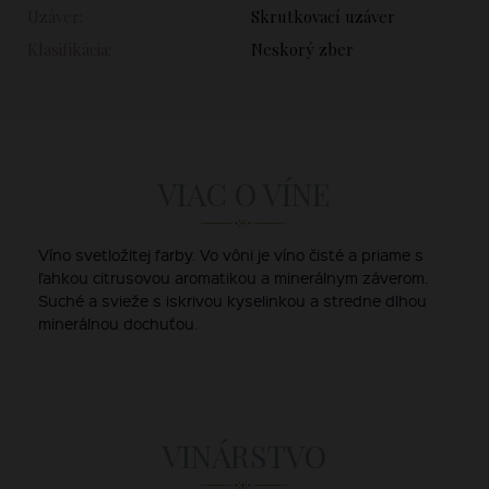
Uzáver:
Skrutkovací uzáver
Klasifikácia:
Neskorý zber
VIAC O VÍNE
Víno svetložltej farby. Vo vôni je víno čisté a priame s
ľahkou citrusovou aromatikou a minerálnym záverom.
Suché a svieže s iskrivou kyselinkou a stredne dlhou
minerálnou dochuťou.
VINÁRSTVO