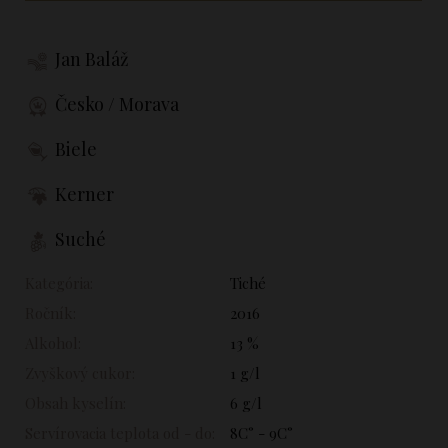
Jan Baláž
Česko / Morava
Biele
Kerner
Suché
Kategória:
Tiché
Ročník:
2016
Alkohol:
13 %
Zvyškový cukor:
1 g/l
Obsah kyselín:
6 g/l
Servírovacia teplota od - do:
8C° - 9C°