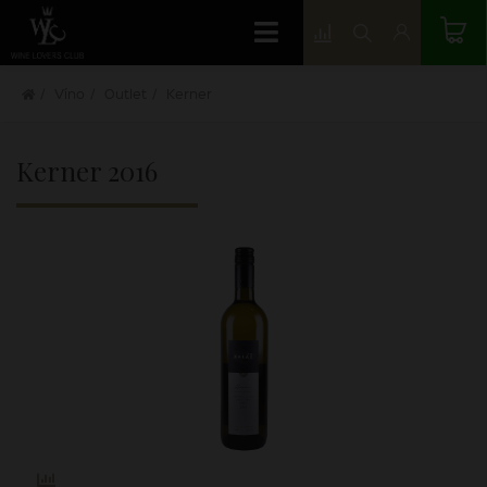
Víno
Outlet
Kerner
Kerner
2016