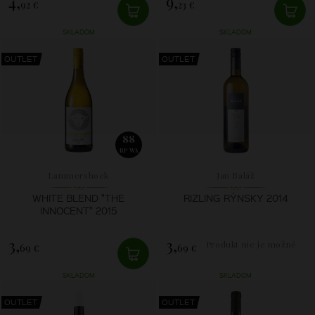
4,
9,
92 €
23 €
SKLADOM
SKLADOM
OUTLET
OUTLET
88
RP WA
Lammershoek
Jan Baláž
WHITE BLEND "THE
RIZLING RÝNSKY 2014
INNOCENT" 2015
3,
3,
Produkt nie je možné
69 €
69 €
zakúpiť.
SKLADOM
SKLADOM
OUTLET
OUTLET