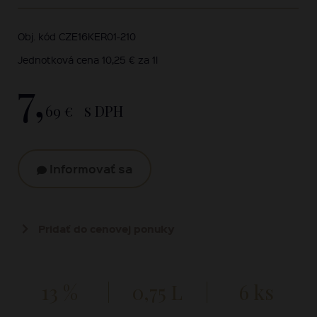
Obj. kód CZE16KER01-210
Jednotková cena 10,25 € za 1l
7,
69 €
s DPH
Informovať sa
Pridať do cenovej ponuky
13 %
0,75 L
6 ks