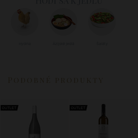
Hodí sa k jedlu
Hydina
Ázijské jedlá
Šaláty
Podobné produkty
OUTLET
OUTLET