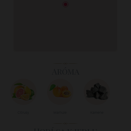
Aróma
Citrusy
Marhule
Kamene