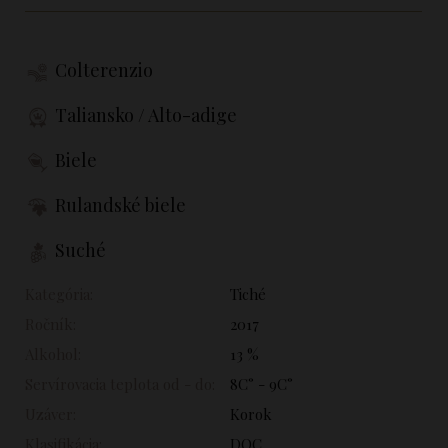
Colterenzio
Taliansko / Alto-adige
Biele
Rulandské biele
Suché
Kategória:
Tiché
Ročník:
2017
Alkohol:
13 %
Servírovacia teplota od - do:
8C° - 9C°
Uzáver:
Korok
Klasifikácia:
DOC