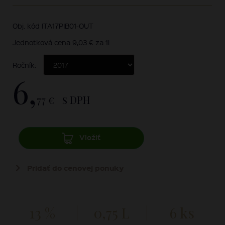
Obj. kód ITA17PIB01-OUT
Jednotková cena 9,03 € za 1l
Ročník:
6,
77 €
s DPH
Vložiť
Pridať do cenovej ponuky
13 %
0,75 L
6 ks