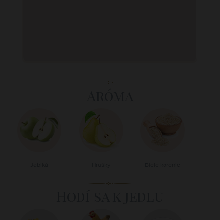
Aróma
Jablká
Hrušky
Biele korenie
Hodí sa k jedlu