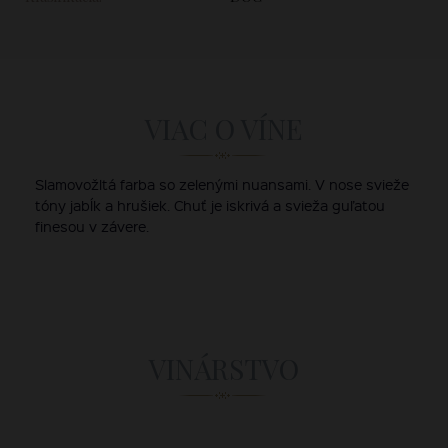
VIAC O VÍNE
Slamovožltá farba so zelenými nuansami. V nose svieže
tóny jabĺk a hrušiek. Chuť je iskrivá a svieža guľatou
finesou v závere.
VINÁRSTVO