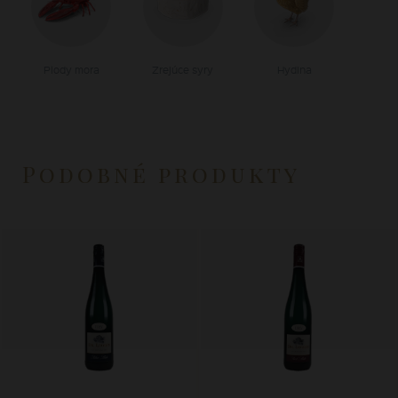
Plody mora
Zrejúce syry
Hydina
Podobné produkty