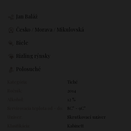
Jan Baláž
Česko / Morava / Mikulovská
Biele
Rizling rýnsky
Polosuché
Kategória:
Tiché
Ročník:
2014
Alkohol:
12 %
Servírovacia teplota od - do:
8C° - 9C°
Uzáver:
Skrutkovací uzáver
Klasifikácia:
Kabinett