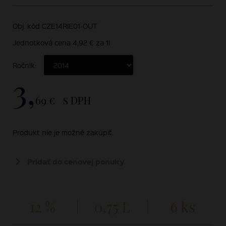
Obj. kód CZE14RIE01-OUT
Jednotková cena 4,92 € za 1l
Ročník:
3,
69 €
s DPH
Produkt nie je možné zakúpiť.
Pridať do cenovej ponuky
12 %
0,75 L
6 ks