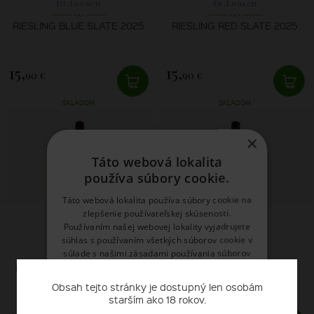
Dr.Loosen
Dr.Loosen
RIESLING BLUE SLATE 2025
RIESLING RED SLATE 2025
15,
15,
90 €
90 €
SKLADOM
SKLADOM
×
Táto webová lokalita
používa súbory cookie.
Táto webová lokalita používa súbory cookie na
zlepšenie používateľskej skúsenosti.
Používaním našej webovej lokality vyjadrujete
súhlas s používaním všetkých súborov cookie v
Dr.Loosen
Dr.Loosen
súlade s našimi zásadami používania súborov
cookie.
Prečítať viac
RIESLING RED SLATE 2024
DR.L RIESLING FEINHERB
2024
Obsah tejto stránky je dostupný len osobám
starším ako 18 rokov.
NEVYHNUTNE POTREBNÉ