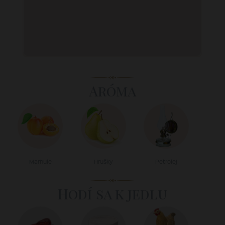
Aróma
Marhule
Hrušky
Petrolej
Hodí sa k jedlu