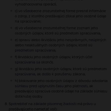
vyhodnocovania operácií;
c) vo všeobecne zrozumiteľnej forme presné informácie
o zdroji, z ktorého predávajúci získal jeho osobné údaje
na spracúvanie;
d) vo všeobecne zrozumiteľnej forme zoznam jeho
osobných údajov, ktoré sú predmetom spracúvania;
e) opravu alebo likvidáciu jeho nesprávnych, neúplných
alebo neaktuálnych osobných údajov, ktoré sú
predmetom spracúvania;
f) likvidáciu jeho osobných údajov, ktorých účel
spracúvania sa skončil;
g) likvidáciu jeho osobných údajov, ktoré sú predmetom
spracúvania, ak došlo k porušeniu zákona;
h) blokovanie jeho osobných údajov z dôvodu odvolania
súhlasu pred uplynutím času jeho platnosti, ak
predávajúci spracúva osobné údaje na základe súhlasu
dotknutej osoby.
Spotrebiteľ na základe písomnej žiadosti má právo u
predávajúceho namietať voči: