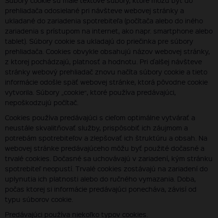
Súbory cookie sú malé textové súbory, ktoré môžu byť do
prehliadača odosielané pri návšteve webovej stránky a
ukladané do zariadenia spotrebiteľa (počítača alebo do iného
zariadenia s prístupom na internet, ako napr. smartphone alebo
tablet). Súbory cookie sa ukladajú do priečinka pre súbory
prehliadača. Cookies obvykle obsahujú názov webovej stránky,
z ktorej pochádzajú, platnosť a hodnotu. Pri ďalšej návšteve
stránky webový prehliadač znovu načíta súbory cookie a tieto
informácie odošle späť webovej stránke, ktorá pôvodne cookie
vytvorila. Súbory „cookie“, ktoré používa predávajúci,
nepoškodzujú počítač.
Cookies používa predávajúci s cieľom optimálne vytvárať a
neustále skvalitňovať služby, prispôsobiť ich záujmom a
potrebám spotrebiteľov a zlepšovať ich štruktúru a obsah. Na
webovej stránke predávajúceho môžu byť použité dočasné a
trvalé cookies. Dočasné sa uchovávajú v zariadení, kým stránku
spotrebiteľ neopustí. Trvalé cookies zostávajú na zariadení do
uplynutia ich platnosti alebo do ručného vymazania. Doba,
počas ktorej si informácie predávajúci ponecháva, závisí od
typu súborov cookie.
Predávajúci používa niekoľko typov cookies.