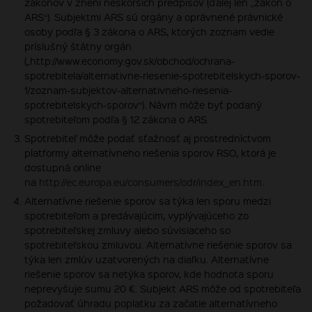
zákonov v znení neskorších predpisov (ďalej len „zákon o
ARS“). Subjektmi ARS sú orgány a oprávnené právnické
osoby podľa § 3 zákona o ARS, ktorých zoznam vedie
príslušný štátny orgán
(„http://www.economy.gov.sk/obchod/ochrana-
spotrebitela/alternativne-riesenie-spotrebitelskych-sporov-
1/zoznam-subjektov-alternativneho-riesenia-
spotrebitelskych-sporov“). Návrh môže byť podaný
spotrebiteľom podľa § 12 zákona o ARS.
Spotrebiteľ môže podať sťažnosť aj prostredníctvom
platformy alternatívneho riešenia sporov RSO, ktorá je
dostupná online
na
http://ec.europa.eu/consumers/odr/index_en.htm
.
Alternatívne riešenie sporov sa týka len sporu medzi
spotrebiteľom a predávajúcim, vyplývajúceho zo
spotrebiteľskej zmluvy alebo súvisiaceho so
spotrebiteľskou zmluvou. Alternatívne riešenie sporov sa
týka len zmlúv uzatvorených na diaľku. Alternatívne
riešenie sporov sa netýka sporov, kde hodnota sporu
neprevyšuje sumu 20 €. Subjekt ARS môže od spotrebiteľa
požadovať úhradu poplatku za začatie alternatívneho