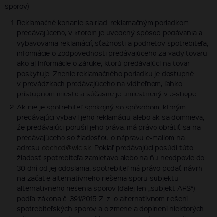
sporov)
Reklamačné konanie sa riadi reklamačným poriadkom
predávajúceho, v ktorom je uvedený spôsob podávania a
vybavovania reklamácií, sťažnosti a podnetov spotrebiteľa,
informácie o zodpovednosti predávajúceho za vady tovaru
ako aj informácie o záruke, ktorú predávajúci na tovar
poskytuje. Znenie reklamačného poriadku je dostupné
v prevádzkach predávajúceho na viditeľnom, ľahko
prístupnom mieste a súčasne je umiestnený v e-shope.
Ak nie je spotrebiteľ spokojný so spôsobom, ktorým
predávajúci vybavil jeho reklamáciu alebo ak sa domnieva,
že predávajúci porušil jeho práva, má právo obrátiť sa na
predávajúceho so žiadosťou o nápravu e-mailom na
adresu
obchod@wlc.sk
. Pokiaľ predávajúci posúdi túto
žiadosť spotrebiteľa zamietavo alebo na ňu neodpovie do
30 dní od jej odoslania, spotrebiteľ má právo podať návrh
na začatie alternatívneho riešenia sporu subjektu
alternatívneho riešenia sporov (ďalej len „subjekt ARS“)
podľa zákona č. 391/2015 Z. z. o alternatívnom riešení
spotrebiteľských sporov a o zmene a doplnení niektorých