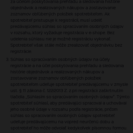
za účelom poskytovania prehľadu a sledovania histórie
objednávok a realizovaných nákupov a zostavovanie
zoznamov obľúbených položiek spotrebiteľom. Ak
spotrebiteľ pristupuje k registrácií, musí udeliť
predávajúcemu súhlas so spracúvaním osobných údajov
v rozsahu, ktorý vyžaduje registrácia v e-shope. Bez
udelenia súhlasu nie je možné registráciu vykonať.
Spotrebiteľ však stále môže zrealizovať objednávku bez
registrácie.
Súhlas so spracúvaním osobných údajov na účely
registrácie a na účel poskytovania prehľadu a sledovania
histórie objednávok a realizovaných nákupov a
zostavovanie zoznamov obľúbených položiek
spotrebiteľom udeľuje spotrebiteľ predávajúcemu v zmysle
ust. § 11 zákona č. 122/2013 Z. z.pri registrácii zaškrtnutím
tlačidla „Súhlasím so spracúvaním osobných údajov". Týmto
spotrebiteľ súhlasí, aby predávajúci spracoval a uchovával
jeho osobné údaje v rozsahu podľa registrácie, pričom
súhlas so spracovaním osobných údajov spotrebiteľ
udeľuje predávajúcemu na vopred neurčenú dobu a
spotrebiteľ ho môže odvolať kedykoľvek písomnou formou.