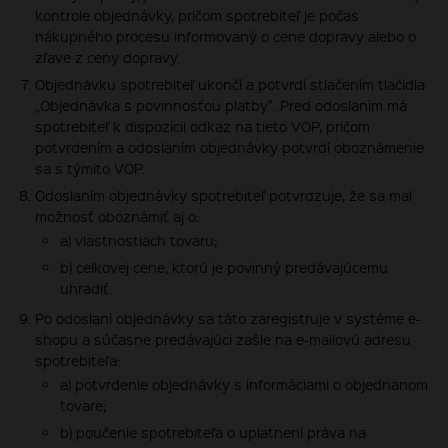
kontrole objednávky, pričom spotrebiteľ je počas
nákupného procesu informovaný o cene dopravy alebo o
zľave z ceny dopravy.
Objednávku spotrebiteľ ukončí a potvrdí stlačením tlačidla
„Objednávka s povinnosťou platby". Pred odoslaním má
spotrebiteľ k dispozícii odkaz na tieto VOP, pričom
potvrdením a odoslaním objednávky potvrdí oboznámenie
sa s týmito VOP.
Odoslaním objednávky spotrebiteľ potvrdzuje, že sa mal
možnosť oboznámiť aj o:
a) vlastnostiach tovaru;
b) celkovej cene, ktorú je povinný predávajúcemu
uhradiť.
Po odoslaní objednávky sa táto zaregistruje v systéme e-
shopu a súčasne predávajúci zašle na e-mailovú adresu
spotrebiteľa:
a) potvrdenie objednávky s informáciami o objednanom
tovare;
b) poučenie spotrebiteľa o uplatnení práva na