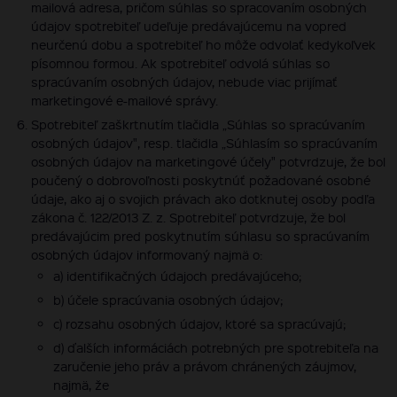
mailová adresa, pričom súhlas so spracovaním osobných
údajov spotrebiteľ udeľuje predávajúcemu na vopred
neurčenú dobu a spotrebiteľ ho môže odvolať kedykoľvek
písomnou formou. Ak spotrebiteľ odvolá súhlas so
spracúvaním osobných údajov, nebude viac prijímať
marketingové e-mailové správy.
Spotrebiteľ zaškrtnutím tlačidla „Súhlas so spracúvaním
osobných údajov", resp. tlačidla „Súhlasím so spracúvaním
osobných údajov na marketingové účely" potvrdzuje, že bol
poučený o dobrovoľnosti poskytnúť požadované osobné
údaje, ako aj o svojich právach ako dotknutej osoby podľa
zákona č. 122/2013 Z. z. Spotrebiteľ potvrdzuje, že bol
predávajúcim pred poskytnutím súhlasu so spracúvaním
osobných údajov informovaný najmä o:
a) identifikačných údajoch predávajúceho;
b) účele spracúvania osobných údajov;
c) rozsahu osobných údajov, ktoré sa spracúvajú;
d) ďalších informáciách potrebných pre spotrebiteľa na
zaručenie jeho práv a právom chránených záujmov,
najmä, že