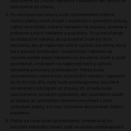
odstúpenie od zmluvy najneskôr v posledný deň lehoty na
odstúpenie od zmluvy.
Po odstúpení od zmluvy budú spotrebiteľovi vrátené
všetky platby, ktoré uhradil v súvislosti s uzavretím zmluvy,
najmä cena tovaru vrátane nákladov na dopravu, dodanie a
poštovné a iných nákladov a poplatkov. To sa nevzťahuje
na dodatočné náklady, ak spotrebiteľ zvolil iný druh
doručenia, ako je najlacnejší bežný spôsob doručenia, ktorý
má v ponuke predávajúci. Dodatočnými nákladmi sa
rozumie rozdiel medzi nákladmi na doručenie, ktoré si zvolil
spotrebiteľ, a nákladmi na najlacnejší bežný spôsob
doručenia ponúkaný predávajúcim. Platby budú
spotrebiteľovi vrátené bez zbytočného odkladu, najneskôr
do 14 dní odo dňa, kedy bude predávajúcemu doručené
oznámenie o odstúpení od zmluvy. Ich úhrada bude
uskutočnená rovnakým spôsobom, aký spotrebiteľ použil
pri platbe, ak spotrebiteľ výslovne nesúhlasil s iným
spôsobom platby, a to bez účtovania akýchkoľvek ďalších
poplatkov.
Platba za tovar bude spotrebiteľovi uhradená až po
doručení vráteného tovaru späť na adresu predávajúceho