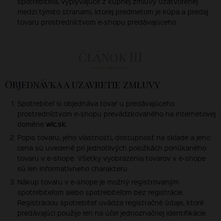
spotrebiteľa, vyplývajúce z kúpnej zmluvy uzatvorenej
medzi týmito stranami, ktorej predmetom je kúpa a predaj
tovaru prostredníctvom e-shopu predávajúceho.
Článok III
Objednávka a uzavretie zmluvy
Spotrebiteľ si objednáva tovar u predávajúceho
prostredníctvom e-shopu prevádzkovaného na internetovej
doméne
wlc.sk
.
Popis tovaru, jeho vlastnosti, dostupnosť na sklade a jeho
cena sú uvedené pri jednotlivých položkách ponúkaného
tovaru v e-shope. Všetky vyobrazenia tovarov v e-shope
sú len informatívneho charakteru.
Nákup tovaru v e-shope je možný registrovaným
spotrebiteľom alebo spotrebiteľom bez registrácie.
Registráciou spotrebiteľ uvádza registračné údaje, ktoré
predávajúci použije len na účel jednoznačnej identifikácie