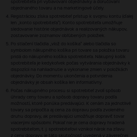
spotrebiteľa pri vybavovaní objednávky a doručovaní
objednaného tovaru a na marketingové účely.
Registráciou získa spotrebiteľ prístup k svojmu kontu (ďalej
len „konto spotrebiteľa"). Konto spotrebiteľa umožňuje
sledovanie histórie objednávok a realizovaných nákupov,
zostavovanie zoznamov obľúbených položiek.
Po stlačení tlačidla „vlož do košíka" alebo tlačidla so
symbolom nákupného košíka pri tovare sa položka tovaru
pridá do nákupného košíka spotrebiteľa. Nákupný košík
spotrebiteľa je kedykoľvek počas vytvárania objednávky k
dispozícii na nahliadnutie a vykonanie zmien v položkách
objednávky. Do momentu ukončenia a potvrdenia
objednávky je obsah košíka len informatívny.
Počas nákupného procesu si spotrebiteľ zvolí spôsob
úhrady ceny tovaru a spôsob dopravy tovaru podľa
možností, ktoré ponúka predávajúci. K cenám za jednotlivé
tovary sa pripočíta aj cena za dopravu podľa zvoleného
druhu dopravy, ak predávajúci umožňuje dopraviť tovar
viacerými spôsobmi. Pokiaľ nie je cena dopravy hradená
spotrebiteľom, t. j. spotrebiteľovi vznikol nárok na zľavu
z ceny dopravy, je táto skutočnosť uvedená v záverečnej