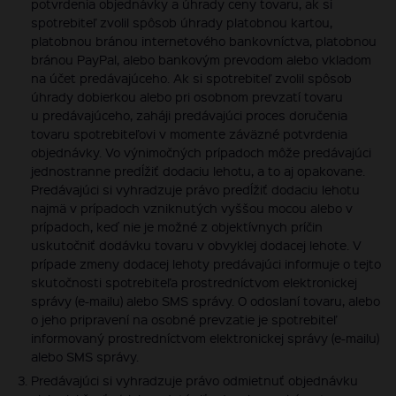
potvrdenia objednávky a úhrady ceny tovaru, ak si
spotrebiteľ zvolil spôsob úhrady platobnou kartou,
platobnou bránou internetového bankovníctva, platobnou
bránou PayPal, alebo bankovým prevodom alebo vkladom
na účet predávajúceho. Ak si spotrebiteľ zvolil spôsob
úhrady dobierkou alebo pri osobnom prevzatí tovaru
u predávajúceho, zaháji predávajúci proces doručenia
tovaru spotrebiteľovi v momente záväzné potvrdenia
objednávky. Vo výnimočných prípadoch môže predávajúci
jednostranne predĺžiť dodaciu lehotu, a to aj opakovane.
Predávajúci si vyhradzuje právo predĺžiť dodaciu lehotu
najmä v prípadoch vzniknutých vyššou mocou alebo v
prípadoch, keď nie je možné z objektívnych príčin
uskutočniť dodávku tovaru v obvyklej dodacej lehote. V
prípade zmeny dodacej lehoty predávajúci informuje o tejto
skutočnosti spotrebiteľa prostredníctvom elektronickej
správy (e-mailu) alebo SMS správy. O odoslaní tovaru, alebo
o jeho pripravení na osobné prevzatie je spotrebiteľ
informovaný prostredníctvom elektronickej správy (e-mailu)
alebo SMS správy.
Predávajúci si vyhradzuje právo odmietnuť objednávku