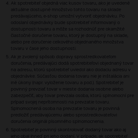
Ak spotrebiteľ objedná viac kusov tovaru, ako je uvedené
aktuálne dostupné množstvo tohto tovaru na sklade
predávajúceho, e-shop umožní vytvoriť objednávku. Po
odoslaní objednávky bude spotrebiteľ informovaný o
dostupnosti tovaru a môže sa rozhodnúť pre okamžité
čiastočné doručenie tovaru, ktorý je dostupný na sklade,
alebo pre doručenie celkového objednaného množstva
tovaru v čase jeho dostupnosti.
Ak je zvolený spôsob dopravy sprostredkovateľom
doručenia, predávajúci dodá spotrebiteľovi objednaný tovar
na adresu, ktorú spotrebiteľ uviedol ako dodaciu adresu v
objednávke. Súčasťou dodania tovaru nie je inštalácia ani
iné úkony (napr. vyloženie tovaru a pod.). Spotrebiteľ je
povinný prevziať tovar v mieste dodania osobne alebo
zabezpečiť, aby tovar prevzala osoba, ktorú splnomocní pre
prípad svojej neprítomnosti na prevzatie tovaru.
Splnomocnená osoba na prevzatie tovaru je povinná
predložiť predávajúcemu alebo sprostredkovateľovi
doručenia originál písomného splnomocnenia.
Spotrebiteľ je povinný skontrolovať dodaný tovar ako aj
jeho obal ihneď pri jeho dodaní. V prípade, ak spotrebiteľ