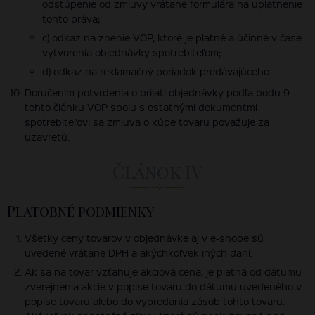
odstúpenie od zmluvy vrátane formulára na uplatnenie
tohto práva;
c) odkaz na znenie VOP, ktoré je platné a účinné v čase
vytvorenia objednávky spotrebiteľom;
d) odkaz na reklamačný poriadok predávajúceho.
Doručením potvrdenia o prijatí objednávky podľa bodu 9
tohto článku VOP spolu s ostatnými dokumentmi
spotrebiteľovi sa zmluva o kúpe tovaru považuje za
uzavretú.
Článok IV
Platobné podmienky
Všetky ceny tovarov v objednávke aj v e-shope sú
uvedené vrátane DPH a akýchkoľvek iných daní.
Ak sa na tovar vzťahuje akciová cena, je platná od dátumu
zverejnenia akcie v popise tovaru do dátumu uvedeného v
popise tovaru alebo do vypredania zásob tohto tovaru.