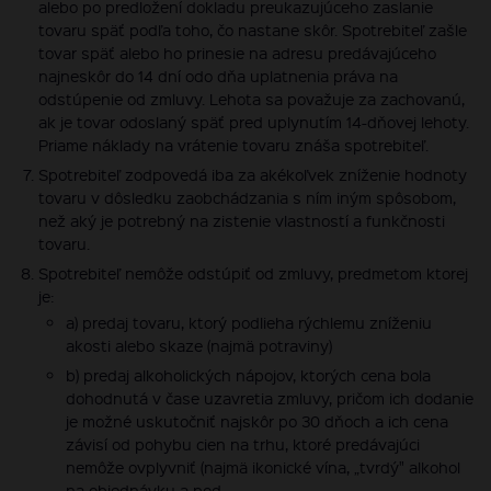
alebo po predložení dokladu preukazujúceho zaslanie
tovaru späť podľa toho, čo nastane skôr. Spotrebiteľ zašle
tovar späť alebo ho prinesie na adresu predávajúceho
najneskôr do 14 dní odo dňa uplatnenia práva na
odstúpenie od zmluvy. Lehota sa považuje za zachovanú,
ak je tovar odoslaný späť pred uplynutím 14-dňovej lehoty.
Priame náklady na vrátenie tovaru znáša spotrebiteľ.
Spotrebiteľ zodpovedá iba za akékoľvek zníženie hodnoty
tovaru v dôsledku zaobchádzania s ním iným spôsobom,
než aký je potrebný na zistenie vlastností a funkčnosti
tovaru.
Spotrebiteľ nemôže odstúpiť od zmluvy, predmetom ktorej
je:
a) predaj tovaru, ktorý podlieha rýchlemu zníženiu
akosti alebo skaze (najmä potraviny)
b) predaj alkoholických nápojov, ktorých cena bola
dohodnutá v čase uzavretia zmluvy, pričom ich dodanie
je možné uskutočniť najskôr po 30 dňoch a ich cena
závisí od pohybu cien na trhu, ktoré predávajúci
nemôže ovplyvniť (najmä ikonické vína, „tvrdý" alkohol
na objednávku a pod.