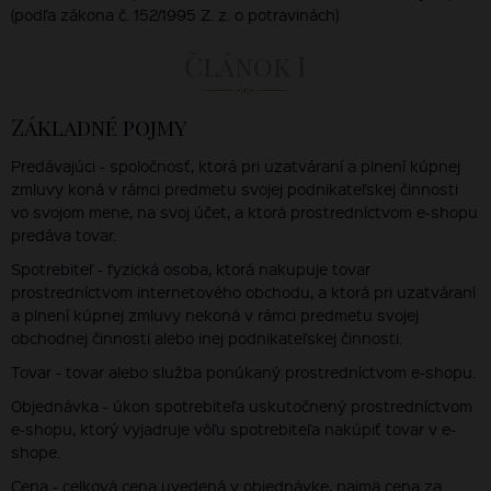
(podľa zákona č. 152/1995 Z. z. o potravinách)
Článok I
Základné pojmy
Predávajúci - spoločnosť, ktorá pri uzatváraní a plnení kúpnej
zmluvy koná v rámci predmetu svojej podnikateľskej činnosti
vo svojom mene, na svoj účet, a ktorá prostredníctvom e-shopu
predáva tovar.
Spotrebiteľ - fyzická osoba, ktorá nakupuje tovar
prostredníctvom internetového obchodu, a ktorá pri uzatváraní
a plnení kúpnej zmluvy nekoná v rámci predmetu svojej
obchodnej činnosti alebo inej podnikateľskej činnosti.
Tovar - tovar alebo služba ponúkaný prostredníctvom e-shopu.
Objednávka - úkon spotrebiteľa uskutočnený prostredníctvom
e-shopu, ktorý vyjadruje vôľu spotrebiteľa nakúpiť tovar v e-
shope.
Cena - celková cena uvedená v objednávke, najmä cena za