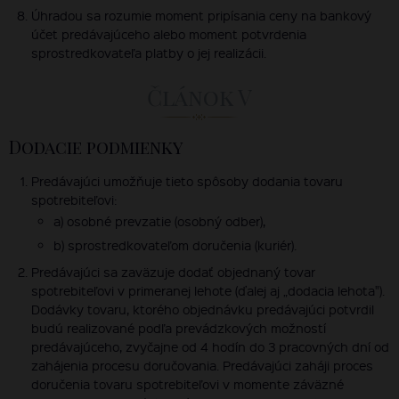
Úhradou sa rozumie moment pripísania ceny na bankový
účet predávajúceho alebo moment potvrdenia
sprostredkovateľa platby o jej realizácii.
Článok V
Dodacie podmienky
Predávajúci umožňuje tieto spôsoby dodania tovaru
spotrebiteľovi:
a) osobné prevzatie (osobný odber),
b) sprostredkovateľom doručenia (kuriér).
Predávajúci sa zaväzuje dodať objednaný tovar
spotrebiteľovi v primeranej lehote (ďalej aj „dodacia lehota").
Dodávky tovaru, ktorého objednávku predávajúci potvrdil
budú realizované podľa prevádzkových možností
predávajúceho, zvyčajne od 4 hodín do 3 pracovných dní od
zahájenia procesu doručovania. Predávajúci zaháji proces
doručenia tovaru spotrebiteľovi v momente záväzné