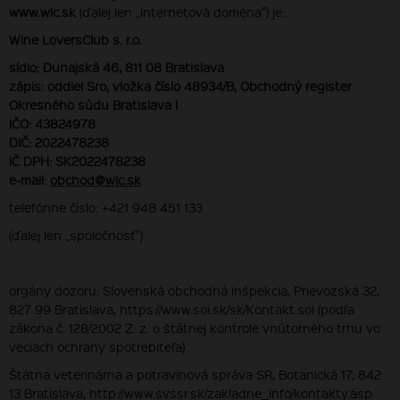
www.wlc.sk
(ďalej len „internetová doména") je:
Wine LoversClub s. r.o.
sídlo: Dunajská 46, 811 08 Bratislava
zápis: oddiel Sro, vložka číslo 48934/B, Obchodný register
Okresného súdu Bratislava I
IČO: 43824978
DIČ: 2022478238
IČ DPH: SK2022478238
e-mail:
obchod@wlc.sk
telefónne číslo: +421 948 451 133
(ďalej len „spoločnosť")
orgány dozoru: Slovenská obchodná inšpekcia, Prievozská 32,
827 99 Bratislava, https://www.soi.sk/sk/Kontakt.soi (podľa
zákona č. 128/2002 Z. z. o štátnej kontrole vnútorného trhu vo
veciach ochrany spotrebiteľa)
Štátna veterinárna a potravinová správa SR, Botanická 17, 842
13 Bratislava, http://www.svssr.sk/zakladne_info/kontakty.asp