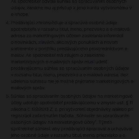
Ak spotrebiteľ odvolá súhlas so spracúvaním osobných
údajov, zanikne mu aj prístup k jeho kontu vytvorenému v
e-shope.
Predávajúci zhromažďuje a spracúva osobné údaje
spotrebiteľa v rozsahu titul, meno, priezvisko a e-mailová
adresa za marketingovým účelom zasielania informácií
o novinkách, zľavách, akciových ponukách a novom
sortimente v portfóliu predávajúceho prostredníctvom e-
mailov. Ak spotrebiteľ má záujem o zasielanie
marketingových e-mailových správ musí udeliť
predávajúcemu súhlas so spracúvaním osobných údajov
v rozsahu titul, meno, priezvisko a e-mailová adresa. Bez
udelenia súhlasu nie je možné prijímanie marketingových e-
mailových správ.
Súhlas so spracúvaním osobných údajov na marketingové
účely udeľuje spotrebiteľ predávajúcemu v zmysle ust. § 11
zákona č. 122/2013 Z. z. pri vytvorení objednávky a/alebo pri
registrácií zaškrtnutím tlačidla „Súhlasím so spracúvaním
osobných údajov na marketingové účely". Týmto
spotrebiteľ súhlasí, aby predávajúci spracoval a uchovával
jeho osobné údaje v rozsahu titul, meno, priezvisko a e-