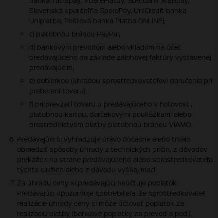
banka Tatrapay, VÚB ePlatby, Sberbank WEBpay,
Slovenská sporiteľňa SporoPay, UniCredit banka
Uniplatba, Poštová banka Platba ONLINE);
c) platobnou bránou PayPal;
d) bankovým prevodom alebo vkladom na účet
predávajúceho na základe zálohovej faktúry vystavenej
predávajúcim;
e) dobierkou (úhradou sprostredkovateľovi doručenia pri
preberaní tovaru);
f) pri prevzatí tovaru u predávajúceho v hotovosti,
platobnou kartou, darčekovými poukážkami alebo
prostredníctvom platby platobnou bránou VIAMO.
Predávajúci si vyhradzuje právo dočasne alebo trvalo
obmedziť spôsoby úhrady z technických príčin, z dôvodov
prekážok na strane predávajúceho alebo sprostredkovateľa
týchto služieb alebo z dôvodu vyššej moci.
Za úhradu ceny si predávajúci neúčtuje poplatok.
Predávajúci upozorňuje spotrebiteľa, že sprostredkovateľ
realizácie úhrady ceny si môže účtovať poplatok za
realizáciu platby (bankové poplatky za prevod a pod.).