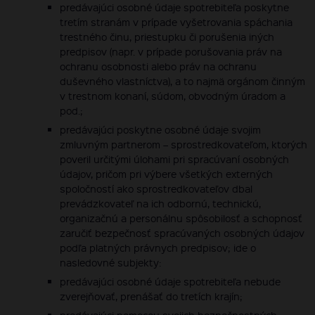
predávajúci osobné údaje spotrebiteľa poskytne
tretím stranám v prípade vyšetrovania spáchania
trestného činu, priestupku či porušenia iných
predpisov (napr. v prípade porušovania práv na
ochranu osobnosti alebo práv na ochranu
duševného vlastníctva), a to najmä orgánom činným
v trestnom konaní, súdom, obvodným úradom a
pod.;
predávajúci poskytne osobné údaje svojim
zmluvným partnerom – sprostredkovateľom, ktorých
poveril určitými úlohami pri spracúvaní osobných
údajov, pričom pri výbere všetkých externých
spoločností ako sprostredkovateľov dbal
prevádzkovateľ na ich odbornú, technickú,
organizačnú a personálnu spôsobilosť a schopnosť
zaručiť bezpečnosť spracúvaných osobných údajov
podľa platných právnych predpisov; ide o
nasledovné subjekty:
predávajúci osobné údaje spotrebiteľa nebude
zverejňovať, prenášať do tretích krajín;