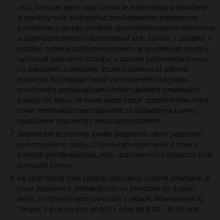
zistí, že tovar alebo obal tovaru je mechanicky poškodený,
je povinný túto skutočnosť preukázateľne zápisom na
potvrdenie o dodaní oznámiť sprostredkovateľovi doručenia
a za jeho prítomnosti skontrolovať stav tovaru v zásielke. V
prípade zistenia poškodenia tovaru, je spotrebiteľ povinný
vyhotoviť záznam o rozsahu a povahe poškodenia tovaru
na dokladoch o doručení, ktorého správnosť potvrdí
dopravca. Na základe takto vyhotoveného záznamu
doručeného predávajúcemu môže následne predávajúci
poskytnúť zľavu na tovar alebo dodať spotrebiteľovi nový
tovar. Predávajúci nezodpovedá za poškodenia tovaru
spôsobené dopravcom alebo spotrebiteľom.
Spotrebiteľ je povinný svojím podpisom, alebo podpisom
splnomocnenej osoby, pri prevzatí objednaného tovaru
potvrdiť predávajúcemu, resp. dopravcovi na dodacom liste
prevzatie tovaru.
Ak spotrebiteľ zvolí spôsob doručenia osobné prevzatie, je
tovar pripravený predávajúcim na prevzatie po zaslaní
avíza o možnosti jeho prevzatia v sklade, Priemyselná 10,
Trnava, v pracovných dňoch v čase od 8.00 - 15.30 hod.