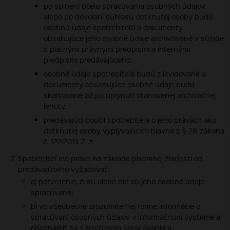
po splnení účelu spracúvania osobných údajov
alebo po dovolaní súhlasu dotknutej osoby budú
osobnú údaje spotrebiteľa a dokumenty
obsahujúce jeho osobné údaje archivované v súlade
s platnými právnymi predpismi a internými
predpismi predávajúceho;
osobné údaje spotrebiteľa budú zlikvidované a
dokumenty obsahujúce osobné údaje budú
skartované až po uplynutí stanovenej archivačnej
lehoty.
predávajúci poučil spotrebiteľa o jeho právach ako
dotknutej osoby vyplývajúcich hlavne z § 28 zákona
č. 122/2013 Z. z.
Spotrebiteľ má právo na základe písomnej žiadosti od
predávajúceho vyžadovať:
a) potvrdenie, či sú alebo nie sú jeho osobné údaje
spracúvané;
b) vo všeobecne zrozumiteľnej forme informácie o
spracúvaní osobných údajov v informačnom systéme a
oboznámiť sa s postupom spracúvania a