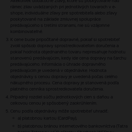
Akékoľvek dodatočné zľavy, ktoré sú poskytované nad
rámec zliav uvádzaných pri jednotlivých tovaroch v e-
shope, individuálne zľavy pre spotrebiteľa alebo zľavy
poskytované na základe zmluvnej spolupráce
predávajúceho s tretími stranami, nie sú vzájomne
kombinovateľné.
K cene bude pripočítané dopravné, pokiaľ si spotrebiteľ
zvolil spôsob dopravy sprostredkovateľom doručenia a
pokiaľ hodnota objednaného tovaru nepresahuje hodnotu
stanovenú predávajúcim, kedy ide cena dopravy na ťarchu
predávajúceho. Informácia o úhrade dopravného
predávajúcim je uvedená v objednávke. Hodnota
objednávky s cenou dopravy je uvedená počas celého
nákupného procesu. Cena dopravy je stanovená podľa
platného cenníka sprostredkovateľa doručenia.
Prípadný rozdiel súčtu jednotkových cien s daňou a
celkovou cenou je spôsobený zaokrúhlením.
Cenu podľa objednávky môže spotrebiteľ uhradiť:
a) platobnou kartou (CardPay);
b) platobnou bránou internetového bankovníctva (Tatra