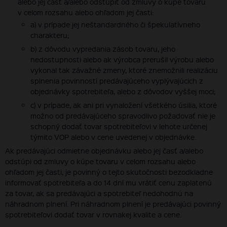
alebo jej časť a/alebo odstúpiť od zmluvy o kúpe tovaru
v celom rozsahu alebo ohľadom jej časti:
a) v prípade jej neštandardného či špekulatívneho
charakteru;
b) z dôvodu vypredania zásob tovaru, jeho
nedostupnosti alebo ak výrobca prerušil výrobu alebo
vykonal tak závažné zmeny, ktoré znemožnili realizáciu
splnenia povinností predávajúceho vyplývajúcich z
objednávky spotrebiteľa, alebo z dôvodov vyššej moci;
c) v prípade, ak ani pri vynaložení všetkého úsilia, ktoré
možno od predávajúceho spravodlivo požadovať nie je
schopný dodať tovar spotrebiteľovi v lehote určenej
týmito VOP alebo v cene uvedenej v objednávke.
Ak predávajúci odmietne objednávku alebo jej časť a/alebo
odstúpi od zmluvy o kúpe tovaru v celom rozsahu alebo
ohľadom jej časti, je povinný o tejto skutočnosti bezodkladne
informovať spotrebiteľa a do 14 dní mu vrátiť cenu zaplatenú
za tovar, ak sa predávajúci a spotrebiteľ nedohodnú na
náhradnom plnení. Pri náhradnom plnení je predávajúci povinný
spotrebiteľovi dodať tovar v rovnakej kvalite a cene.