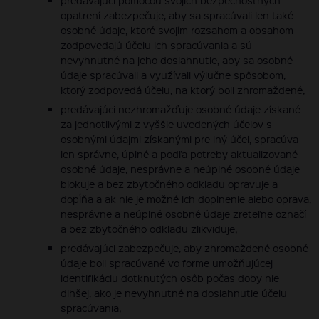
predávajúci pomocou svojich bezpečnostných
opatrení zabezpečuje, aby sa spracúvali len také
osobné údaje, ktoré svojím rozsahom a obsahom
zodpovedajú účelu ich spracúvania a sú
nevyhnutné na jeho dosiahnutie, aby sa osobné
údaje spracúvali a využívali výlučne spôsobom,
ktorý zodpovedá účelu, na ktorý boli zhromaždené;
predávajúci nezhromažďuje osobné údaje získané
za jednotlivými z vyššie uvedených účelov s
osobnými údajmi získanými pre iný účel, spracúva
len správne, úplné a podľa potreby aktualizované
osobné údaje, nesprávne a neúplné osobné údaje
blokuje a bez zbytočného odkladu opravuje a
dopĺňa a ak nie je možné ich doplnenie alebo oprava,
nesprávne a neúplné osobné údaje zreteľne označí
a bez zbytočného odkladu zlikviduje;
predávajúci zabezpečuje, aby zhromaždené osobné
údaje boli spracúvané vo forme umožňujúcej
identifikáciu dotknutých osôb počas doby nie
dlhšej, ako je nevyhnutné na dosiahnutie účelu
spracúvania;