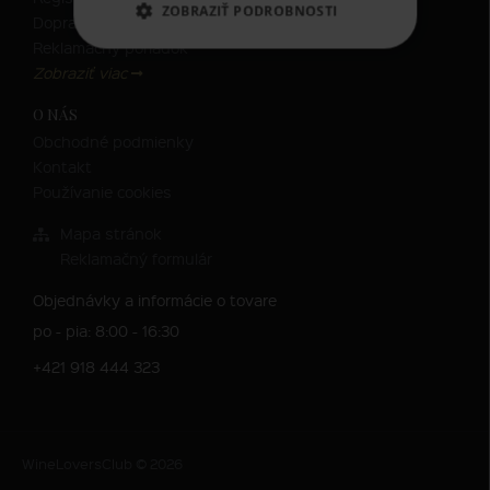
ZOBRAZIŤ PODROBNOSTI
Doprava
Reklamačný poriadok
Zobraziť viac
O NÁS
Obchodné podmienky
Kontakt
Používanie cookies
Mapa stránok
Reklamačný formulár
Objednávky a informácie o tovare
po - pia: 8:00 - 16:30
+421 918 444 323
WineLoversClub © 2026