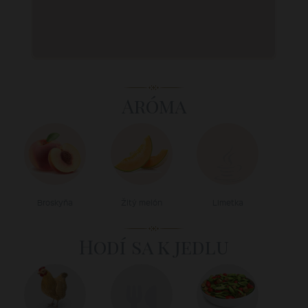
Aróma
Broskyňa
Žltý melón
Limetka
Hodí sa k jedlu