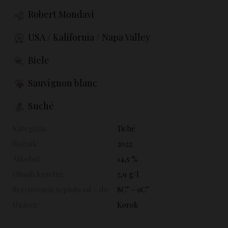
Robert Mondavi
USA / Kalifornia / Napa Valley
Biele
Sauvignon blanc
Suché
Kategória:
Tiché
Ročník:
2022
Alkohol:
14,5 %
Obsah kyselín:
7,9 g/l
Servírovacia teplota od - do:
8C° - 9C°
Uzáver:
Korok