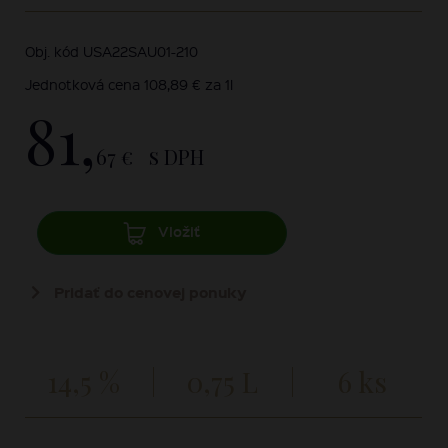
Obj. kód USA22SAU01-210
Jednotková cena 108,89 € za 1l
81,
67 €
s DPH
Vložiť
Pridať do cenovej ponuky
14,5 %
0,75 L
6 ks