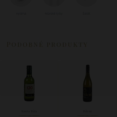
Hydina
Morské ryby
Šalát
Podobné produkty
Santa Rita
Sileni