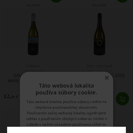
SKLADOM
SKLADOM
Tahuna
Kim Crawford
SAUVIGNON BLANC
SAUVIGNON BLANC 2022
×
MARLBOROUGH TAHUNA
Táto webová lokalita
2025
používa súbory cookie.
12,
7,
15 €
93 €
Táto webová lokalita používa súbory cookie na
zlepšenie používateľskej skúsenosti.
SKLADOM
SKLADOM
Používaním našej webovej lokality vyjadrujete
súhlas s používaním všetkých súborov cookie v
súlade s našimi zásadami používania súborov
cookie.
Prečítať viac