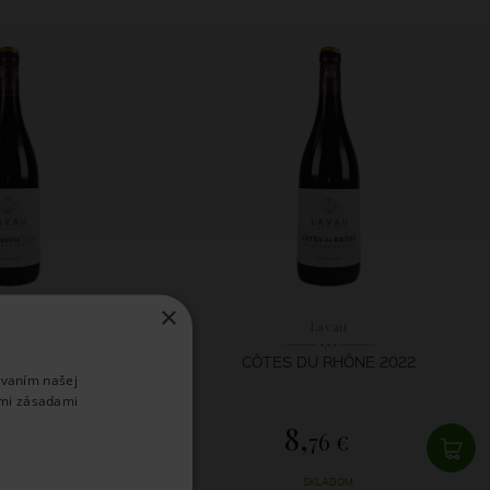
×
avau
Lavau
E VILLAGES 2022
CÔTES DU RHÔNE 2022
ívaním našej
imi zásadami
8,
33 €
76 €
LADOM
SKLADOM