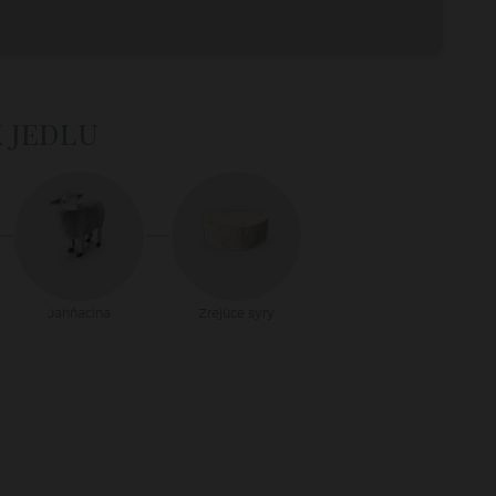
k jedlu
Jahňacina
Zrejúce syry