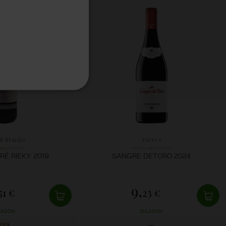
& Stanko
Torres
É RIEKY 2019
SANGRE DETORO 2024
9,
51 €
23 €
LADOM
SKLADOM