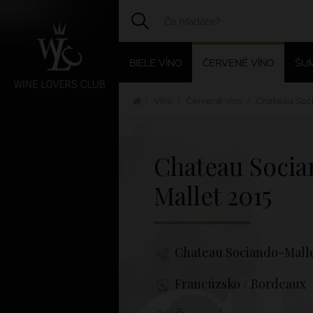
BIELE VÍNO
ČERVENÉ VÍNO
ŠUM
Víno
Červené víno
Chateau Soci
Chateau Soci
Mallet
2015
Chateau Sociando-Mall
Francúzsko / Bordeaux