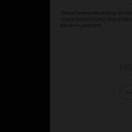
Temná červeno-fialová farba. Vo vôni 
stopou toastu a dymu. Chuť je mäsi
pôsobivou dochuťou.
VI
Via