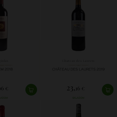
giolas
Chateau des Laurets
M 2018
CHÂTEAU DES LAURETS 2019
23,
06 €
16 €
LADOM
SKLADOM