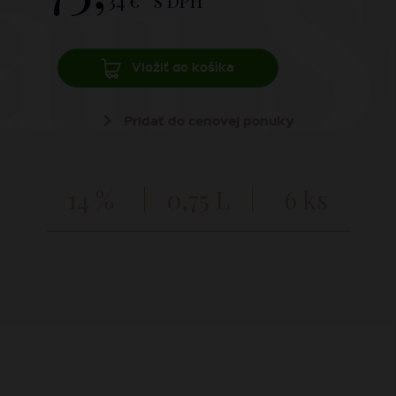
au S
34 €
s DPH
Vložiť do košíka
Pridať do cenovej ponuky
14 %
0,75 L
6 ks