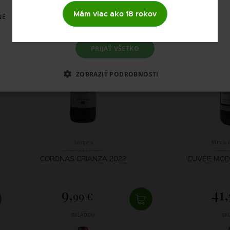
Mám viac ako 18 rokov
NÉ
PRIJAŤ VŠETKO
ZOBRAZIŤ PODROBNOSTI
Torres
Mrva 
CORONAS CRIANZA 2022
CUVÉE MODR
9,
41,
99 €
SKLADOM
SK