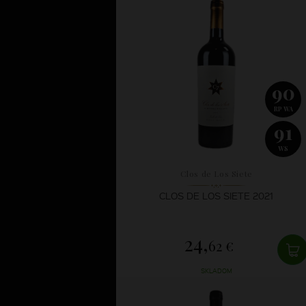
90
RP WA
91
WS
Clos de Los Siete
CLOS DE LOS SIETE 2021
24,
62 €
SKLADOM