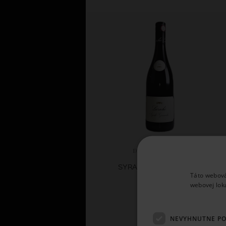
Domaine Laroche
SYRAH/GRENACHE 2024
Táto webová
webovej lok
11,
66 €
NEVYHNUTNE P
SKLADOM