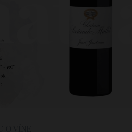
ate
hé
5
%
° - 15C°
rok
C
C O VÍNE