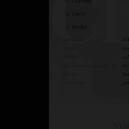
Ch
Červené
Cuvée
Suché
Kategória:
Tic
Ročník:
201
Alkohol:
14 
Servírovacia teplota od - do:
16C
Uzáver:
Ko
Klasifikácia:
AO
VIA