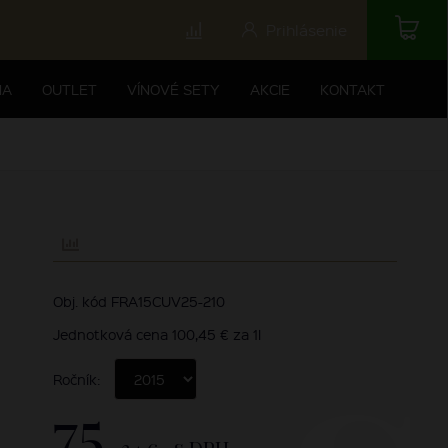
Prihlásenie
NA
OUTLET
VÍNOVÉ SETY
AKCIE
KONTAKT
Obj. kód FRA15CUV25-210
Jednotková cena 100,45 € za 1l
Ročník:
75,