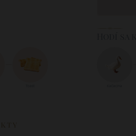
Hodí sa 
Toast
Kačacina
ukty