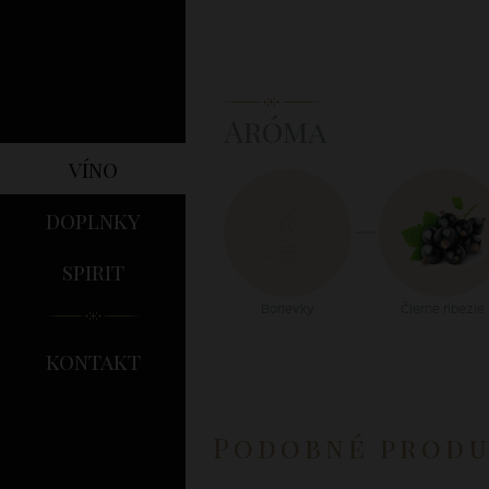
Aróma
víno
doplnky
spirit
Borievky
Čierne ríbezle
kontakt
Podobné prod