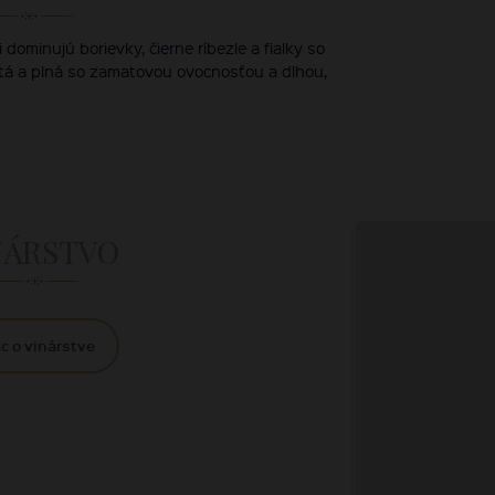
dominujú borievky, čierne ríbezle a fialky so
tá a plná so zamatovou ovocnosťou a dlhou,
NÁRSTVO
c o vinárstve