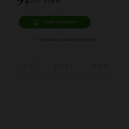
e d
23 €
s DPH
Vložiť do košíka
Pridať do cenovej ponuky
13,5 %
0,75 L
6 ks