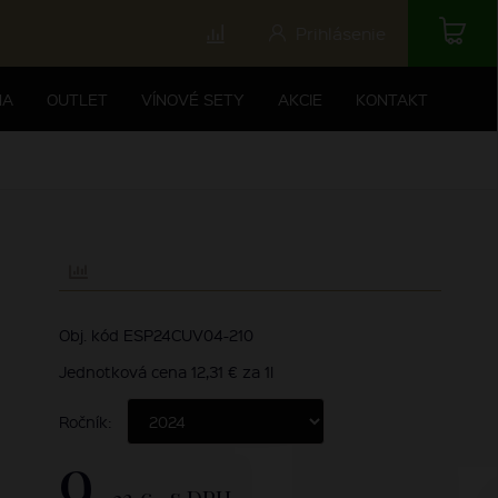
Prihlásenie
NA
OUTLET
VÍNOVÉ SETY
AKCIE
KONTAKT
Obj. kód ESP24CUV04-210
Jednotková cena 12,31 € za 1l
Ročník:
9,