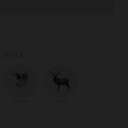
k jedlu
Hovädzie
Divina