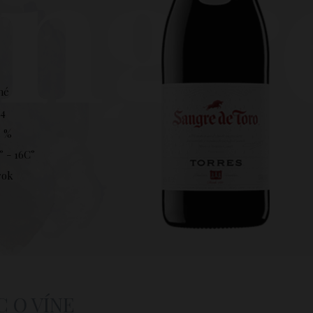
ngr
hé
24
5 %
° - 16C°
rok
C O VÍNE