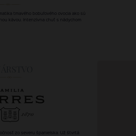
omatika tmavého bobuľového ovocia ako sú
ženou kávou. Intenzívna chuť s nádychom
NÁRSTVO
čnosť zo severu španielska. Už štvrtá