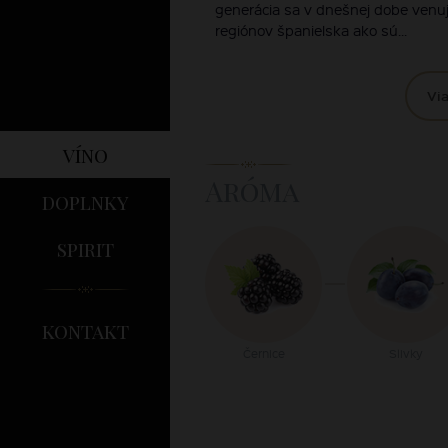
generácia sa v dnešnej dobe venuj
regiónov španielska ako sú...
Via
víno
Aróma
doplnky
spirit
kontakt
Černice
Slivky