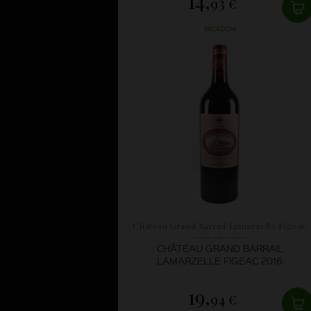
14,
93 €
SKLADOM
Château Grand Barrail Lamarzelle Figeac
CHÂTEAU GRAND BARRAIL
LAMARZELLE FIGEAC 2016
19,
94 €