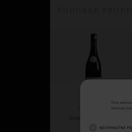
Podobné prod
Táto webová
webovej lok
Domaine Laroche
SYRAH/GRENACHE 2024
NEVYHNUTNE P