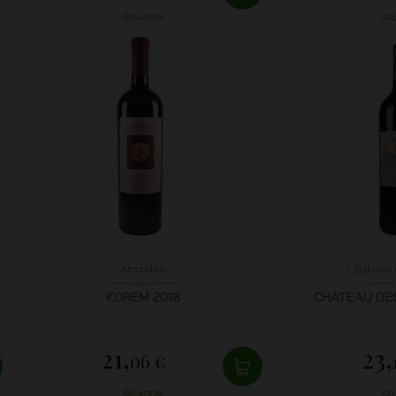
SKLADOM
SK
Argiolas
Chateau 
KOREM 2018
CHÂTEAU DES
21,
23,
06 €
SKLADOM
SK