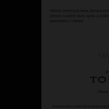
Hlboká čerešňová farba. Bohatá ar
černice, sušené slivky spolu s pra
pelendreku v závere.
VI
Svetoznáma rodinná vinárska spolo