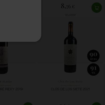
8,
33 €
76 €
LADOM
SKLADOM
90
RP WA
91
WS
& Stanko
Clos de Los Siete
É RIEKY 2019
CLOS DE LOS SIETE 2021