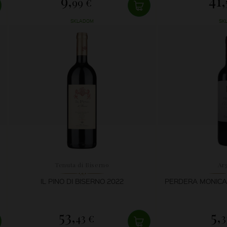
9,
41,
99 €
SKLADOM
SK
Tenuta di Biserno
Ar
IL PINO DI BISERNO 2022
PERDERA MONICA
53,
5,
43 €
3