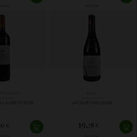
LADOM
SKLADOM
des Laurets
Lavau
 LAURETS 2019
VACQUEYRAS 2024
19,
16 €
78 €
LADOM
SKLADOM