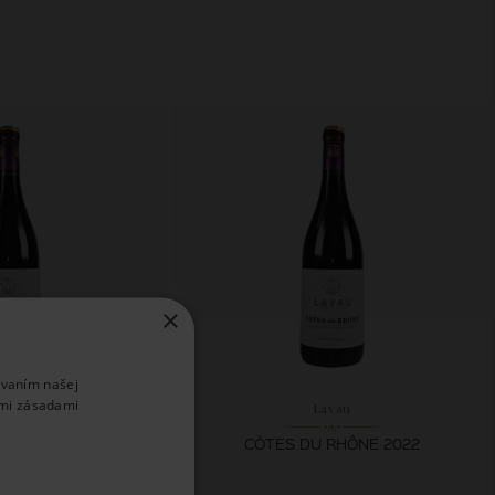
×
ívaním našej
imi zásadami
avau
Lavau
E VILLAGES 2022
CÔTES DU RHÔNE 2022