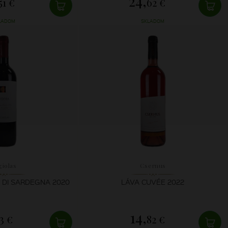
24,
51 €
62 €
LADOM
SKLADOM
giolas
Csernus
 DI SARDEGNA 2020
LÁVA CUVÉE 2022
14,
3 €
82 €