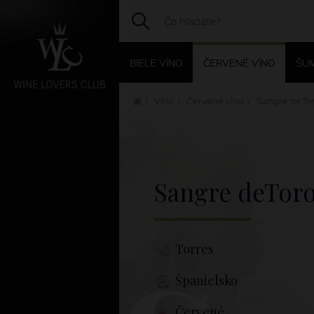
BIELE VÍNO
ČERVENÉ VÍNO
ŠUM
Víno
Červené víno
Sangre deTo
Sangre deTor
Torres
Španielsko
Červené