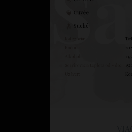
Sa
Cuvée
Suché
Kategória:
Tic
Ročník:
20
Alkohol:
13,
Servírovacia teplota od - do:
15C
Uzáver:
Ko
VIA