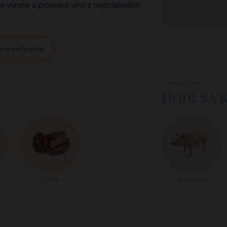
e výrobe a produkcii vína z najznámejších
c o vinárstve
Hodí sa 
Káva
Bravčové