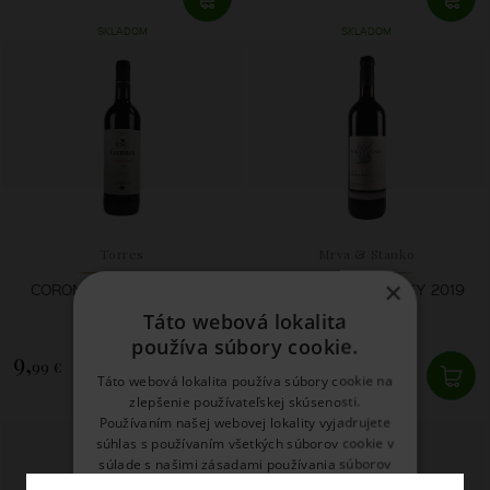
SKLADOM
SKLADOM
Torres
Mrva & Stanko
×
CORONAS CRIANZA 2022
CUVÉE MODRÉ RIEKY 2019
Táto webová lokalita
používa súbory cookie.
9,
41,
99 €
51 €
Táto webová lokalita používa súbory cookie na
zlepšenie používateľskej skúsenosti.
SKLADOM
SKLADOM
Používaním našej webovej lokality vyjadrujete
súhlas s používaním všetkých súborov cookie v
súlade s našimi zásadami používania súborov
cookie.
Prečítať viac