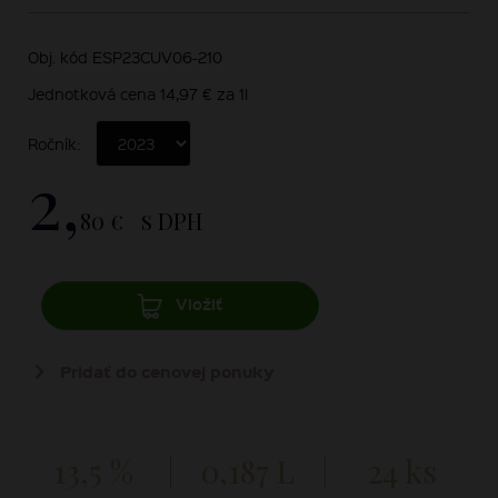
Obj. kód ESP23CUV06-210
Jednotková cena 14,97 € za 1l
Ročník:
2,
80 €
s DPH
Vložiť
Pridať do cenovej ponuky
13,5 %
0,187 L
24 ks