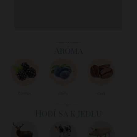
Aróma
Černice
Slivky
Káva
Hodí sa k jedlu