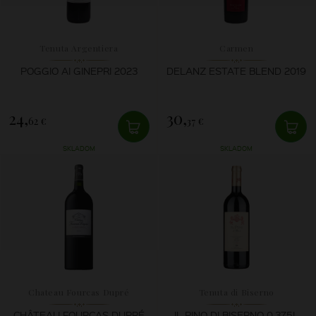
Tenuta Argentiera
Carmen
POGGIO AI GINEPRI 2023
DELANZ ESTATE BLEND 2019
24,
30,
62 €
37 €
SKLADOM
SKLADOM
Chateau Fourcas Dupré
Tenuta di Biserno
CHÂTEAU FOURCAS DUPRÉ
IL PINO DI BISERNO 0,375L