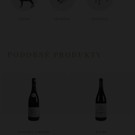
Divina
Hovädzie
Bravčové
Podobné produkty
Domaine Laroche
Lavau