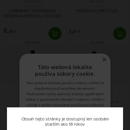
Santa Rita
Zardetto
CABERNET SAUVIGNON
PROSECCO BRUT 0,2L
RESERVA ESPECIAL 120 2024
8,
3,
28 €
87 €
SKLADOM
SKLADOM
×
Táto webová lokalita
používa súbory cookie.
Táto webová lokalita používa súbory cookie na
zlepšenie používateľskej skúsenosti.
Používaním našej webovej lokality vyjadrujete
súhlas s používaním všetkých súborov cookie v
Sileni
Copenhagen Sparkling Tea
súlade s našimi zásadami používania súborov
Company ApS
cookie.
Prečítať viac
SAUVIGNON BLANC CELLAR
BLUE SPARKLING TEA
SELECTION 2025
Obsah tejto stránky je dostupný len osobám
starším ako 18 rokov.
NEVYHNUTNE POTREBNÉ