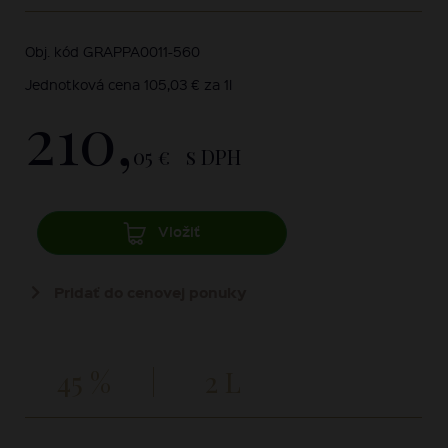
Obj. kód GRAPPA0011-560
Jednotková cena 105,03 € za 1l
210,
05 €
s DPH
Vložiť
Pridať do cenovej ponuky
45 %
2 L