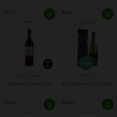
KAHLO 2023
11,
14,
22 €
93 €
SKLADOM
SKLADOM
86
NOVINKA
WS
Château Tanunda
Taittinger
CABERNET SHIRAZ 2022
BRUT RESERVE FIFA EDITION
11,
70,
94 €
58 €
SKLADOM
SKLADOM