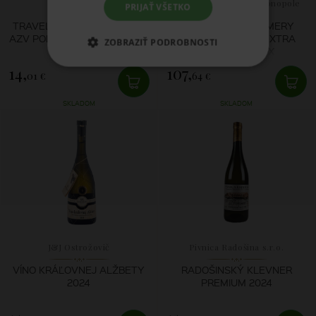
Malé Divy
Vranken-Pommery-Monopole
PRIJAŤ VŠETKO
TRAVEL CUVÉE (GEWXGRU)
CHAMPAGNE POMMERY
AZV POLOSUCHÉ MALÉ DIVY
ROYAL BLUE SKY EXTRA
ZOBRAZIŤ PODROBNOSTI
2024
DRY + GIFT BOX
14,
107,
01 €
64 €
SKLADOM
SKLADOM
J&J Ostrožovič
Pivnica Radošina s.r.o.
VÍNO KRÁĽOVNEJ ALŽBETY
RADOŠINSKÝ KLEVNER
2024
PREMIUM 2024