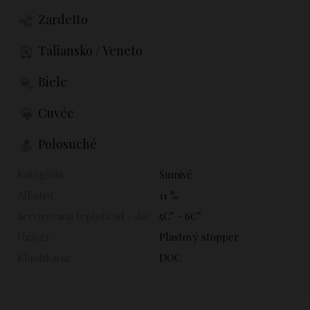
Zardetto
Taliansko / Veneto
Biele
Cuvée
Polosuché
Kategória:
Šumivé
Alkohol:
11 %
Servírovacia teplota od - do:
5C° - 6C°
Uzáver:
Plastový stopper
Klasifikácia:
DOC