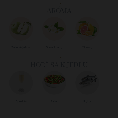
Aróma
Zelené jablko
Biele kvety
Citrusy
Hodí sa k jedlu
Aperitív
Šalát
Ryby