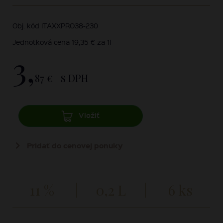
Obj. kód ITAXXPRO38-230
Jednotková cena 19,35 € za 1l
3,
87 €
s DPH
Vložiť
Pridať do cenovej ponuky
11 %
0,2 L
6 ks