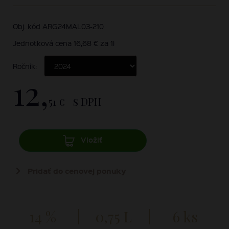
Obj. kód ARG24MAL03-210
Jednotková cena 16,68 € za 1l
Ročník:
12,
51 €
s DPH
Vložiť
Pridať do cenovej ponuky
14 %
0,75 L
6 ks