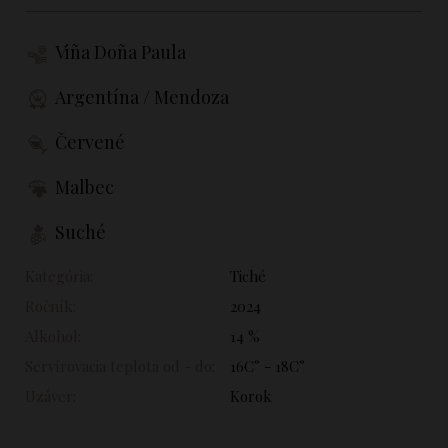
Viña Doña Paula
Argentína / Mendoza
Červené
Malbec
Suché
Kategória:
Tiché
Ročník:
2024
Alkohol:
14 %
Servírovacia teplota od - do:
16C° - 18C°
Uzáver:
Korok