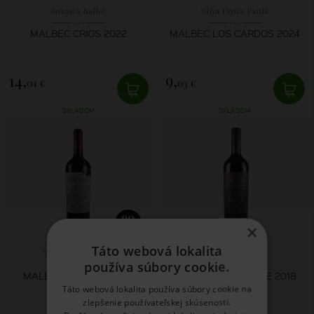
Susana Balbo
Viña Doña Paula
MALBEC CRIOS 2022
MALBEC LOS CARDOS 2024
14,
9,
01 €
03 €
SKLADOM
SKLADOM
90
×
RP WA
Táto webová lokalita
Viña Doña Paula
Susana Balbo
používa súbory cookie.
MALBEC ESTATE DOÑA
MALBEC SIGNATURE 2018
PAULA 2022
Táto webová lokalita používa súbory cookie na
zlepšenie používateľskej skúsenosti.