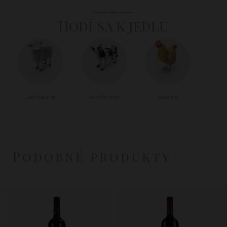
Hodí sa k jedlu
Jahňacina
Hovädzina
Hydina
Podobné produkty