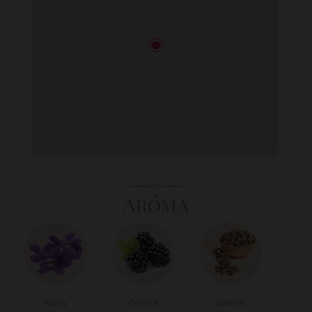
Aróma
Fialky
Černice
Korenie