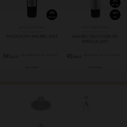
RP WA
88
90
RP WA
WS
Bodega Rolland
Viña Doña Paula
YACOCHUYA MALBEC 2013
MALBEC SELECCIÓN DE
BODEGA 2017
60,
97,
Produkt nie je možné
Produkt nie je možné
12 €
64 €
zakúpiť.
zakúpiť.
SKLADOM
SKLADOM