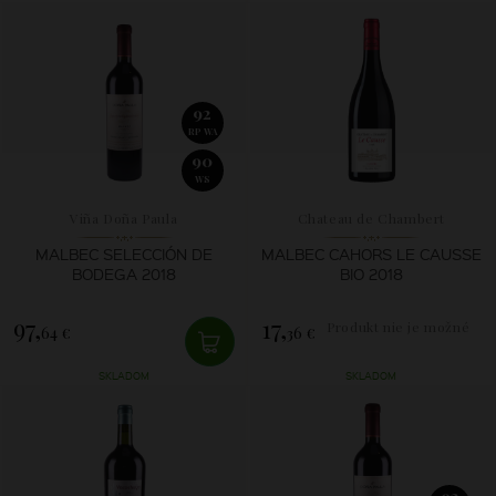
92
RP WA
90
WS
Viña Doña Paula
Chateau de Chambert
MALBEC SELECCIÓN DE
MALBEC CAHORS LE CAUSSE
BODEGA 2018
BIO 2018
97,
17,
Produkt nie je možné
64 €
36 €
zakúpiť.
SKLADOM
SKLADOM
92