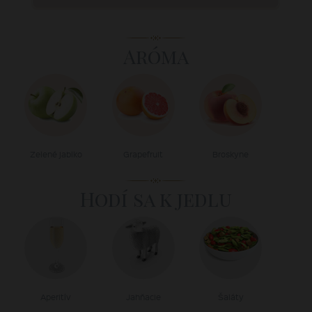
Aróma
Zelené jablko
Grapefruit
Broskyne
Hodí sa k jedlu
Aperitív
Jahňacie
Šaláty