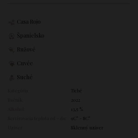
Casa Rojo
Španielsko
Ružové
Cuvée
Suché
Kategória:
Tiché
Ročník:
2022
Alkohol:
13,5 %
Servírovacia teplota od - do:
9C° - 8C°
Uzáver:
Sklenný uzáver