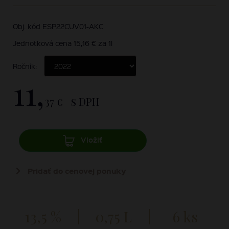
Obj. kód ESP22CUV01-AKC
Jednotková cena 15,16 € za 1l
Ročník:
11,
37 €
s DPH
Vložiť
Pridať do cenovej ponuky
13,5 %
0,75 L
6 ks