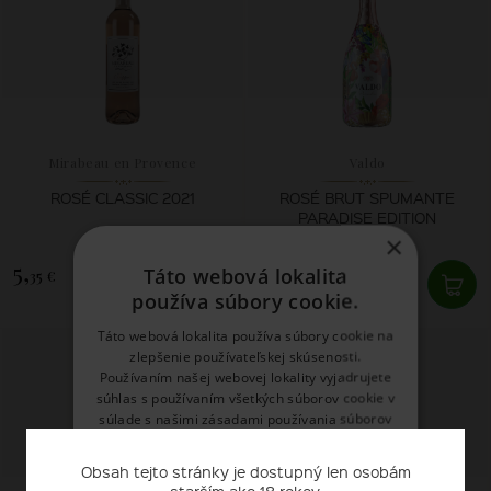
Mirabeau en Provence
Valdo
ROSÉ CLASSIC 2021
ROSÉ BRUT SPUMANTE
PARADISE EDITION
×
5,
12,
Táto webová lokalita
35 €
96 €
používa súbory cookie.
SKLADOM
SKLADOM
Táto webová lokalita používa súbory cookie na
zlepšenie používateľskej skúsenosti.
Používaním našej webovej lokality vyjadrujete
súhlas s používaním všetkých súborov cookie v
súlade s našimi zásadami používania súborov
cookie.
Prečítať viac
Obsah tejto stránky je dostupný len osobám
starším ako 18 rokov.