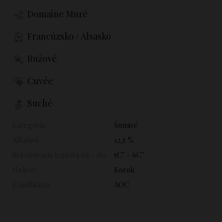
Domaine Muré
Francúzsko / Alsasko
Ružové
Cuvée
Suché
Kategória:
Šumivé
Alkohol:
12,5 %
Servírovacia teplota od - do:
5C° - 6C°
Uzáver:
Korok
Klasifikácia:
AOC