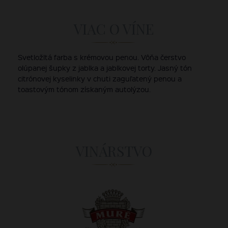
VIAC O VÍNE
Svetložltá farba s krémovou penou. Vôňa čerstvo
olúpanej šupky z jablka a jablkovej torty. Jasný tón
citrónovej kyselinky v chuti zaguľatený penou a
toastovým tónom získaným autolýzou.
VINÁRSTVO