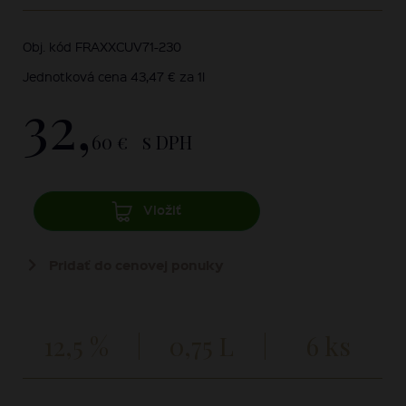
Obj. kód FRAXXCUV71-230
Jednotková cena 43,47 € za 1l
32,
60 €
s DPH
Vložiť
Pridať do cenovej ponuky
12,5 %
0,75 L
6 ks