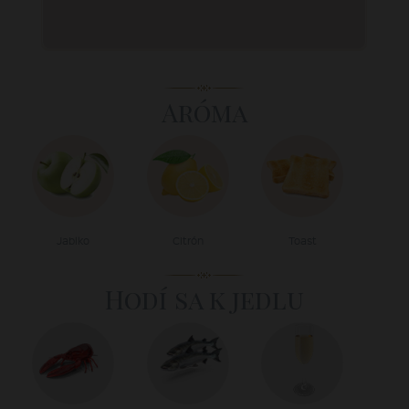
Aróma
Jablko
Citrón
Toast
Hodí sa k jedlu