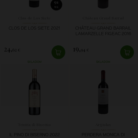
91
WS
Clos de Los Siete
Château Grand Barrail
Lamarzelle Figeac
CLOS DE LOS SIETE 2021
CHÂTEAU GRAND BARRAIL
LAMARZELLE FIGEAC 2016
24,
19,
62 €
94 €
SKLADOM
SKLADOM
Tenuta di Biserno
Argiolas
IL PINO DI BISERNO 2022
PERDERA MONICA DI