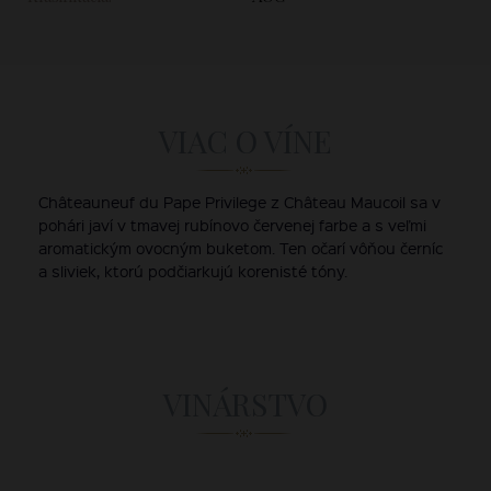
VIAC O VÍNE
Châteauneuf du Pape Privilege z Château Maucoil sa v
pohári javí v tmavej rubínovo červenej farbe a s veľmi
aromatickým ovocným buketom. Ten očarí vôňou černíc
a sliviek, ktorú podčiarkujú korenisté tóny.
VINÁRSTVO