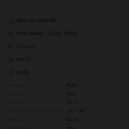
Chateau Maucoil
Francúzsko / Údolie rhôny
Červené
Cuvée
Suché
Kategória:
Tiché
Ročník:
2021
Alkohol:
15,5 %
Servírovacia teplota od - do:
17C° - 16C°
Uzáver:
Korok
Klasifikácia:
AOC