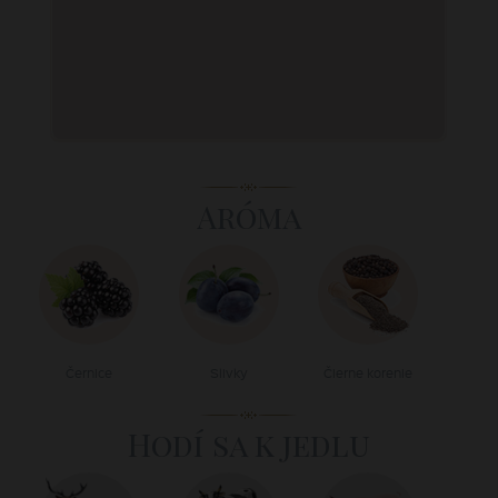
Aróma
Černice
Slivky
Čierne korenie
Hodí sa k jedlu