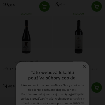
10,
8,
33 €
76 €
SKLADOM
SKLADOM
Chateau Maucoil
Torres
×
CÔTES DU RHÔNE VILLAGES
CORONAS CRIANZA 2022
Táto webová lokalita
2024
používa súbory cookie.
14,
9,
Táto webová lokalita používa súbory cookie na
93 €
99 €
zlepšenie používateľskej skúsenosti.
Používaním našej webovej lokality vyjadrujete
SKLADOM
SKLADOM
súhlas s používaním všetkých súborov cookie v
súlade s našimi zásadami používania súborov