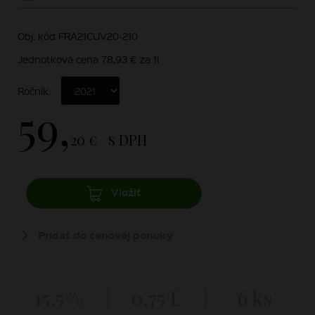
Obj. kód FRA21CUV20-210
Jednotková cena 78,93 € za 1l
Ročník:
59,
20 €
s DPH
Vložiť
Pridať do cenovej ponuky
15,5 %
0,75 L
6 ks