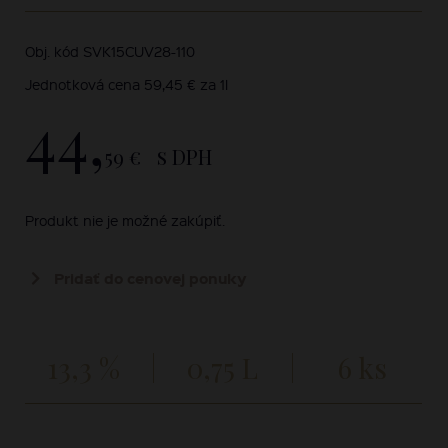
Obj. kód SVK15CUV28-110
Jednotková cena 59,45 € za 1l
44,
59 €
s DPH
Produkt nie je možné zakúpiť.
Pridať do cenovej ponuky
13,3 %
0,75 L
6 ks