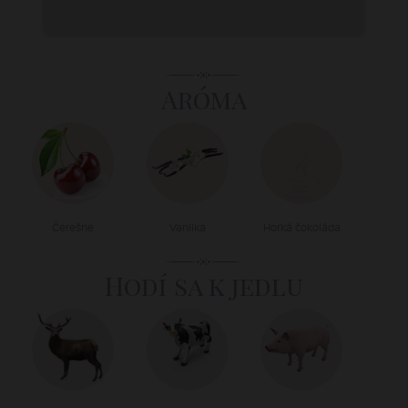
Aróma
Čerešne
Vanilka
Horká čokoláda
Hodí sa k jedlu