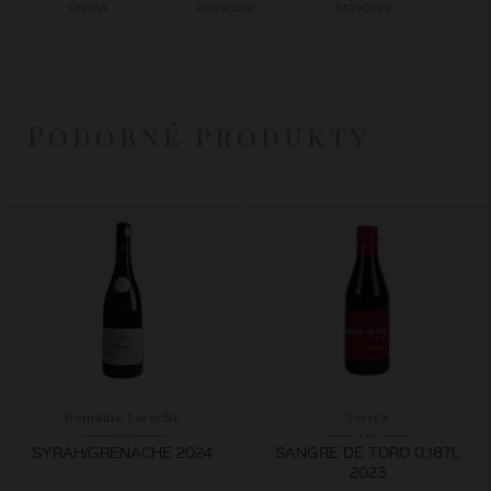
Divina
Hovädzie
Bravčové
Podobné produkty
Domaine Laroche
Torres
SYRAH/GRENACHE 2024
SANGRE DE TORO 0,187L
2023