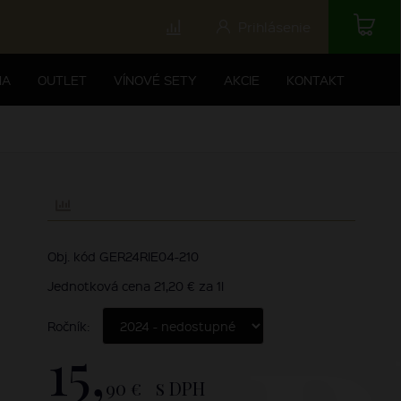
Prihlásenie
NA
OUTLET
VÍNOVÉ SETY
AKCIE
KONTAKT
Obj. kód GER24RIE04-210
Jednotková cena 21,20 € za 1l
Ročník:
15,
90 €
s DPH