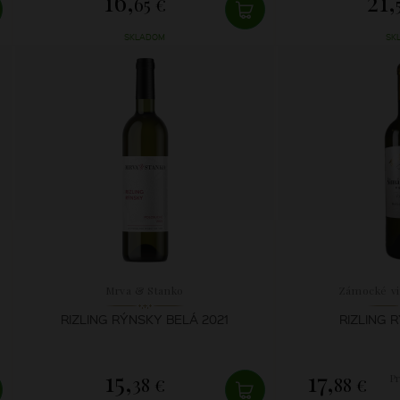
16,
21,
65 €
SKLADOM
SK
Mrva & Stanko
Zámocké vi
RIZLING RÝNSKY BELÁ 2021
RIZLING 
15,
17,
P
38 €
88 €