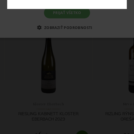
15,
9,
90 €
4
PRIJAŤ VŠETKO
SKLADOM
SK
ZOBRAZIŤ PODROBNOSTI
Kloster Eberbach
Mrva 
RIESLING KABINETT KLOSTER
RIZLING RÝN
EBERBACH 2023
OREŠA