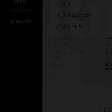
Ri
spirit
Biele
Rizling rýnsky
kontakt
Polosuché
Kategória:
Tic
Ročník:
202
Servírovacia teplota od -
9C° 
do:
Uzáver:
Skr
uzá
VIA