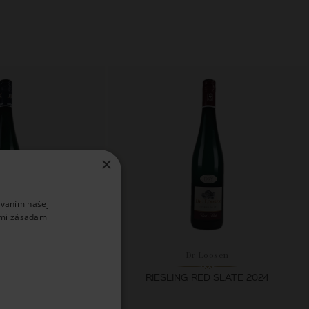
×
ívaním našej
imi zásadami
Loosen
Dr.Loosen
G FEINHERB 2024
RIESLING RED SLATE 2024