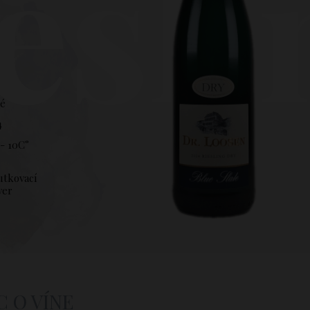
esli
hé
4
- 10C°
utkovací
ver
C O VÍNE