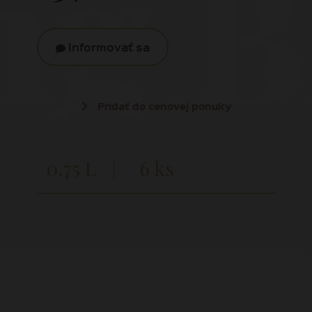
ng B
Informovať sa
Pridať do cenovej ponuky
0,75 L
6 ks