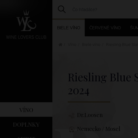
BIELE VÍNO
ČERVENÉ VÍNO
ŠUM
Víno
Biele víno
Riesling Blue Sla
Riesling Blue 
2024
víno
Dr.Loosen
doplnky
Nemecko / Mosel