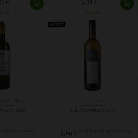
7,
53 €
38 €
LADOM
SKLADOM
OUTLET
nárstvo Šimák
Jan Baláž
RÝNSKY 2024
RIZLING RÝNSKY 2014
3,
rodukt nie je možné
Produkt nie je možné zakúpiť.
69 €
zakúpiť.