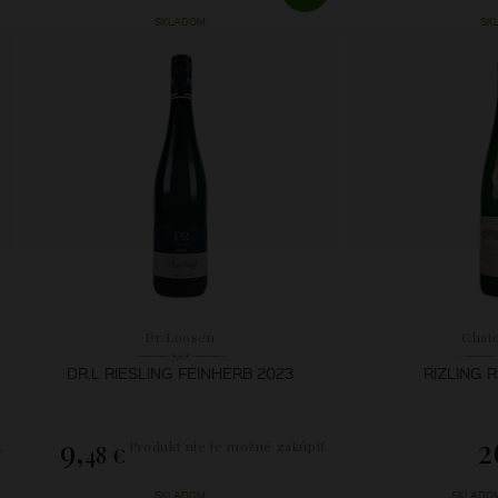
SKLADOM
SK
Dr.Loosen
Chat
DR.L RIESLING FEINHERB 2023
RIZLING 
9,
2
.
Produkt nie je možné zakúpiť.
48 €
SKLADOM
SKLADOM