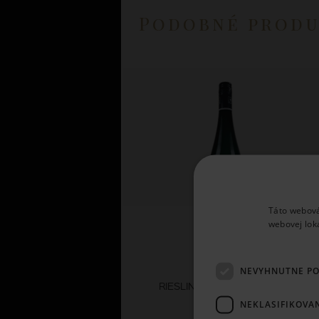
Podobné prod
Táto webová
webovej lok
Dr.Loosen
NEVYHNUTNE P
RIESLING BLUE SLATE 2025
NEKLASIFIKOVA