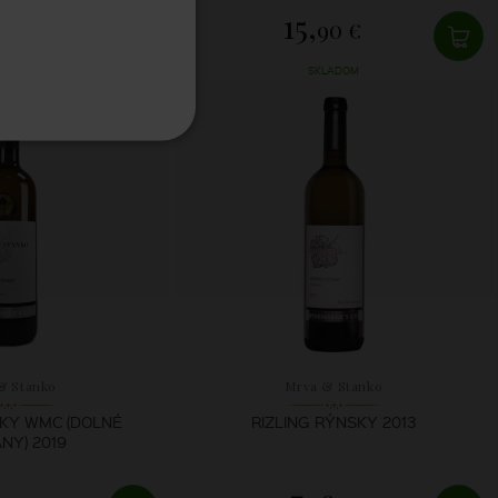
15,
8 €
90 €
LADOM
SKLADOM
& Stanko
Mrva & Stanko
SKY WMC (DOLNÉ
RIZLING RÝNSKY 2013
NY) 2019