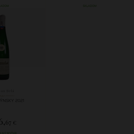
LADOM
SKLADOM
eau Belá
RÝNSKY 2021
6,
67 €
 INÝ ROČNÍK