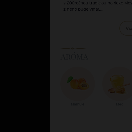
s 200ročnou tradíciou na rieke Mose
z neho bude vinár,...
Via
Aróma
Marhule
Med