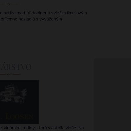
aromatika marhúľ doplnená sviežim limetovým
príjemne nasladlá s vyváženým
NÁRSTVO
j vinárskej rodiny, ktorá vlastnila vinárstvo