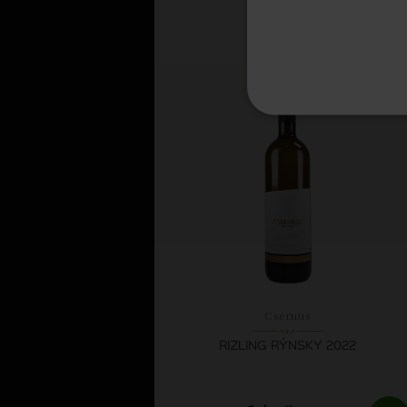
15,
90 €
SKLADOM
Csernus
RIZLING RÝNSKY 2022