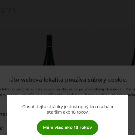
ukty
Táto webová lokalita používa súbory cookie.
 lokalita používa súbory cookie na zlepšenie používateľskej skúsenosti. Použ
ality vyjadrujete súhlas s používaním všetkých súborov cookie v súlade s naš
používania súborov cookie.
Prečítať viac
Obsah tejto stránky je dostupný len osobám
Dr.Loosen
Dr.
starším ako 18 rokov.
OTREBNÉ
VÝKONNOSŤ
CIELENIE
FUNKCIE
RIESLING RED SLATE 2025
DR.L RIESLIN
Mám viac ako 18 rokov
NÉ