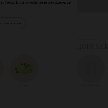
l. Niekto by si povedal, že je prirodzené, že
c o vinárstve
Hodí sa 
Limety
Ovocné šaláty