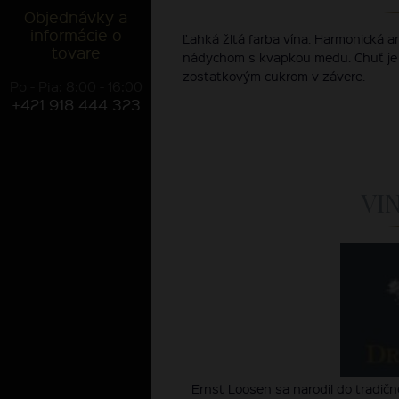
Objednávky a
informácie o
Ľahká žltá farba vína. Harmonická 
tovare
nádychom s kvapkou medu. Chuť je 
zostatkovým cukrom v závere.
Po - Pia: 8:00 - 16:00
+421 918 444 323
VI
Ernst Loosen sa narodil do tradične