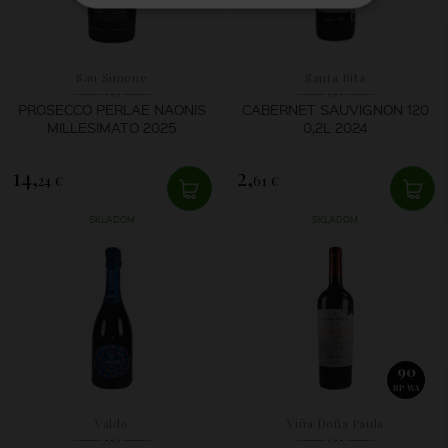
San Simone
Santa Rita
PROSECCO PERLAE NAONIS
CABERNET SAUVIGNON 120
MILLESIMATO 2025
0,2L 2024
14,
2,
24 €
61 €
SKLADOM
SKLADOM
90
RP WA
Valdo
Viña Doña Paula