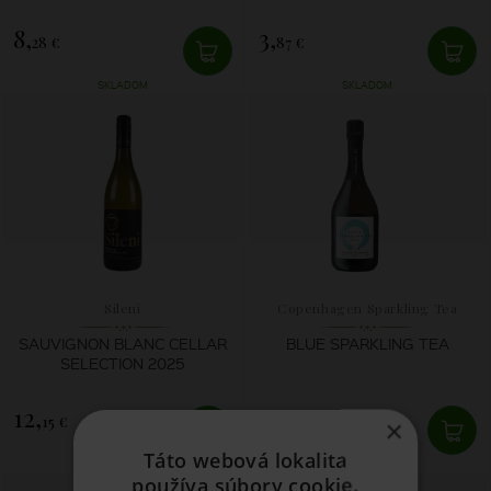
8,
3,
28 €
87 €
SKLADOM
SKLADOM
Sileni
Copenhagen Sparkling Tea
Company ApS
SAUVIGNON BLANC CELLAR
BLUE SPARKLING TEA
SELECTION 2025
12,
20,
15 €
50 €
×
Táto webová lokalita
SKLADOM
SKLADOM
používa súbory cookie.