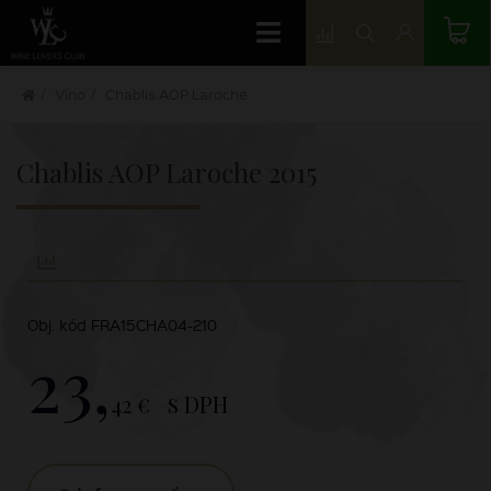
Víno
Chablis AOP Laroche
Chablis AOP Laroche
2015
Obj. kód FRA15CHA04-210
23,
42 €
s DPH