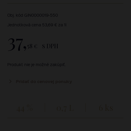
Obj. kód GIN0000019-550
Jednotková cena 53,69 € za 1l
37,
58 €
s DPH
Produkt nie je možné zakúpiť.
Pridať do cenovej ponuky
44 %
0,7 L
6 ks