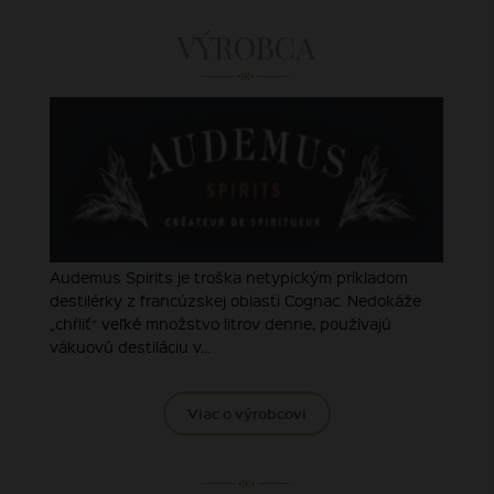
VÝROBCA
Audemus Spirits je troška netypickým príkladom
destilérky z francúzskej oblasti Cognac. Nedokáže
„chŕliť“ veľké množstvo litrov denne, používajú
vákuovú destiláciu v...
Viac o výrobcovi