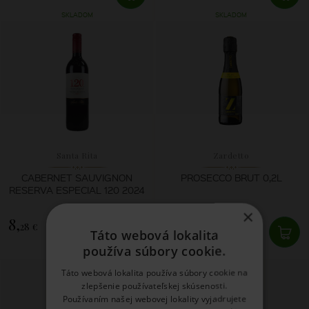
SKLADOM
SKLADOM
Santa Rita
Zardetto
CABERNET SAUVIGNON
PROSECCO BRUT 0,2L
RESERVA ESPECIAL 120 2024
×
8,
3,
28 €
87 €
Táto webová lokalita
používa súbory cookie.
SKLADOM
SKLADOM
Táto webová lokalita používa súbory cookie na
zlepšenie používateľskej skúsenosti.
Používaním našej webovej lokality vyjadrujete