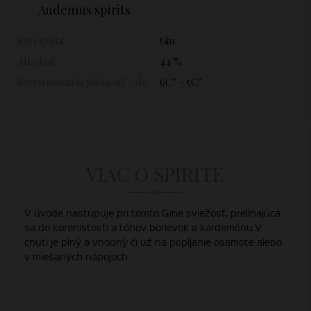
Audemus spirits
Kategória:
Gin
Alkohol:
44 %
Servírovacia teplota od - do:
6C° - 5C°
VIAC O SPIRITE
V úvode nastupuje pri tomto Gine sviežosť, prelínajúca
sa do korenistosti a tónov borievok a kardamónu.V
chuti je plný a vhodný či už na popíjanie osamote alebo
v miešaných nápojoch