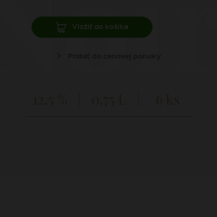
Noir
Vložiť do košíka
Pridať do cenovej ponuky
12,5 %
0,75 L
6 ks