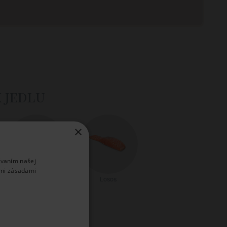
k jedlu
×
ívaním našej
imi zásadami
Šalát
Losos