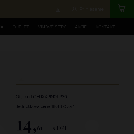
Prihlásenie
NA
OUTLET
VÍNOVÉ SETY
AKCIE
KONTAKT
Obj. kód GERXXPIN01-230
Jednotková cena 19,48 € za 1l
14,
61 €
s DPH