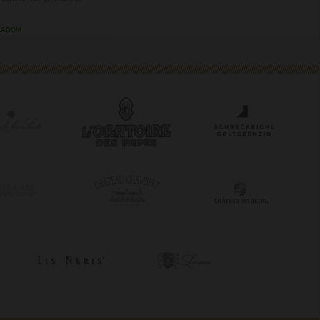
zakúpiť.
LADOM