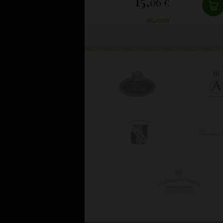
15,
06 €
SKLADOM