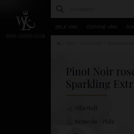
BIELE VÍNO
ČERVENÉ VÍNO
ŠUM
Víno
Ružové víno
Rulandské mo
Pinot Noir ros
Sparkling Ext
Villa Wolf
Nemecko / Pfalz