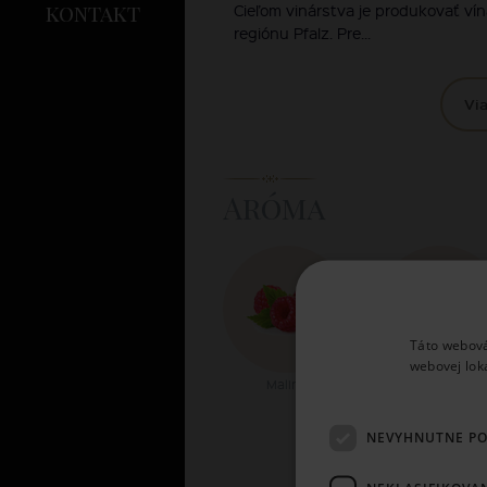
kontakt
Cieľom vinárstva je produkovať vína
regiónu Pfalz. Pre...
Via
Aróma
Táto webová
webovej lok
Maliny
Jahody
NEVYHNUTNE P