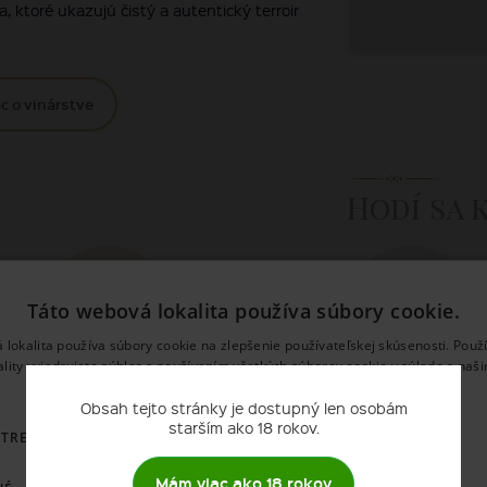
, ktoré ukazujú čistý a autentický terroir
c o vinárstve
Hodí sa 
Táto webová lokalita používa súbory cookie.
 lokalita používa súbory cookie na zlepšenie používateľskej skúsenosti. Použ
ality vyjadrujete súhlas s používaním všetkých súborov cookie v súlade s naš
Brusnice
Aperitív
používania súborov cookie.
Prečítať viac
Obsah tejto stránky je dostupný len osobám
starším ako 18 rokov.
OTREBNÉ
VÝKONNOSŤ
CIELENIE
FUNKCIE
Mám viac ako 18 rokov