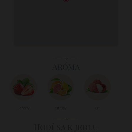
Aróma
Jahody
Citrusy
Liči
Hodí sa k jedlu