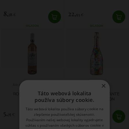
8,
22,
28 €
93 €
SKLADOM
SKLADOM
×
Mirabeau en Provence
Valdo
Táto webová lokalita
ROSÉ CLASSIC 2021
ROSÉ BRUT SPUMANTE
PARADISE EDITION
používa súbory cookie.
Táto webová lokalita používa súbory cookie na
5,
12,
35 €
96 €
zlepšenie používateľskej skúsenosti.
Používaním našej webovej lokality vyjadrujete
súhlas s používaním všetkých súborov cookie v
SKLADOM
SKLADOM