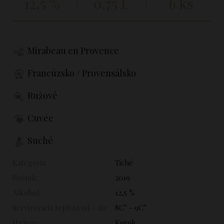
12,5 %
0,75 L
6 ks
Mirabeau en Provence
Francúzsko / Provensálsko
Ružové
Cuvée
Suché
Kategória:
Tiché
Ročník:
2019
Alkohol:
12,5 %
Servírovacia teplota od - do:
8C° - 9C°
Uzáver:
Korok