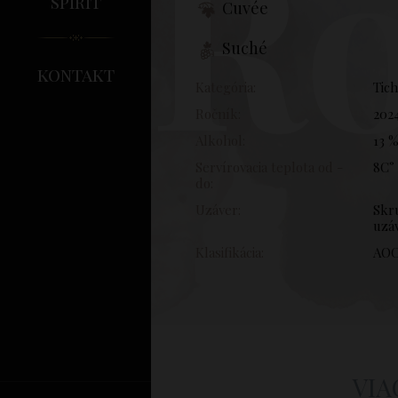
Ro
spirit
Cuvée
Suché
kontakt
Kategória:
Tic
Ročník:
202
Alkohol:
13 
Servírovacia teplota od -
8C° 
do:
Uzáver:
Skr
uzá
Klasifikácia:
AO
VIA