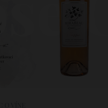
sé 
hé
4
%
- 9C°
utkovací
ver
C
C O VÍNE