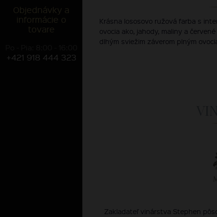
Objednávky a
informácie o
Krásna lososovo ružová farba s in
tovare
ovocia ako, jahody, maliny a červené
dlhým sviežim záverom plným ovocia
Po - Pia: 8:00 - 16:00
+421 918 444 323
VI
Zakladateľ vinárstva Stephen pôso