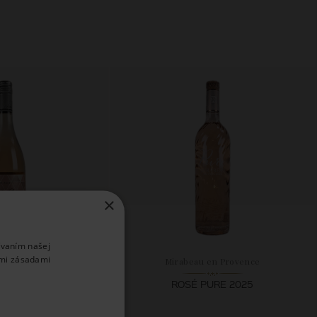
×
ívaním našej
imi zásadami
ta Rita
Mirabeau en Provence
É 2024
ROSÉ PURE 2025