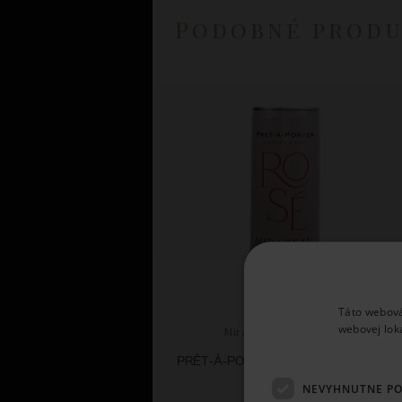
Podobné prod
Táto webová
webovej lok
Mirabeau en Provence
PRÊT-À-PORTER ROSÉ PLECHOVKA
NEVYHNUTNE P