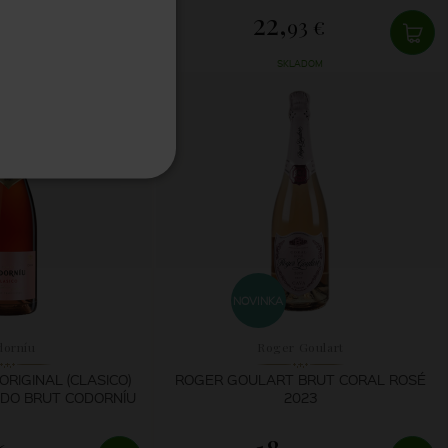
22,
8 €
93 €
LADOM
SKLADOM
NOVINKA
dorníu
Roger Goulart
RIGINAL (CLASICO)
ROGER GOULART BRUT CORAL ROSÉ
DO BRUT CODORNÍU
2023