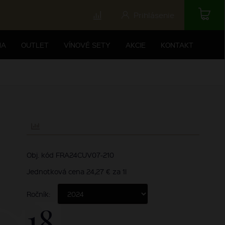
Prihlásenie
NA
OUTLET
VÍNOVÉ SETY
AKCIE
KONTAKT
Obj. kód FRA24CUV07-210
Jednotková cena 24,27 € za 1l
Ročník:
18,