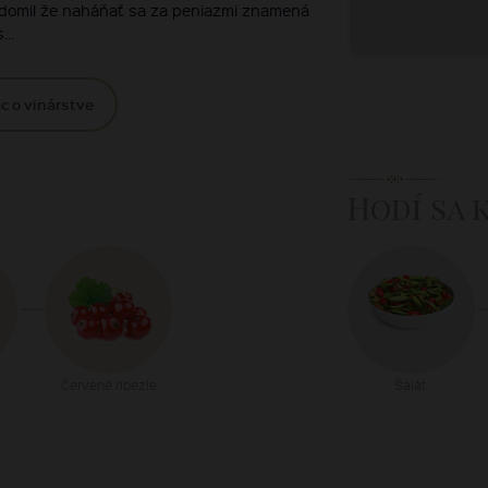
edomil že naháňať sa za peniazmi znamená
...
c o vinárstve
Hodí sa 
Červené ríbezle
Šalát