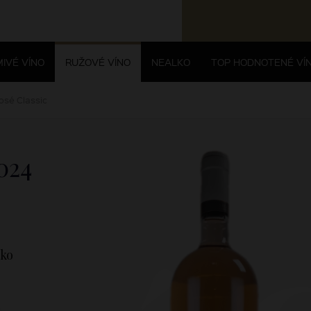
IVÉ VÍNO
RUŽOVÉ VÍNO
NEALKO
TOP HODNOTENÉ VÍ
sé Classic
024
sko