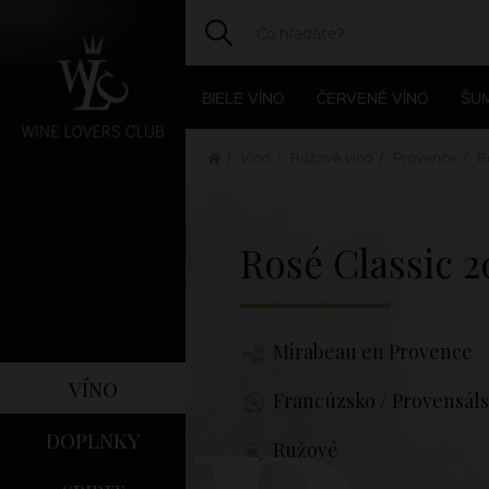
BIELE VÍNO
ČERVENÉ VÍNO
ŠUM
Víno
Ružové víno
Provence
Ro
Rosé Classic
2
Mirabeau en Provence
víno
Francúzsko / Provensál
doplnky
Ružové