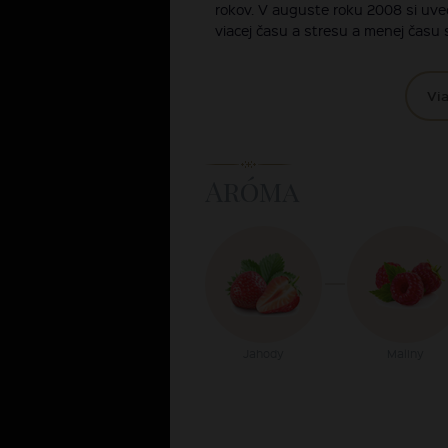
rokov. V auguste roku 2008 si uv
viacej času a stresu a menej času s
Via
Aróma
Jahody
Maliny