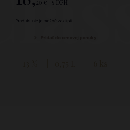
Clas
20 €
s DPH
Produkt nie je možné zakúpiť.
Pridať do cenovej ponuky
13 %
0,75 L
6 ks