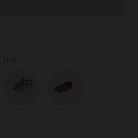
k jedlu
Ryby
Morské plody