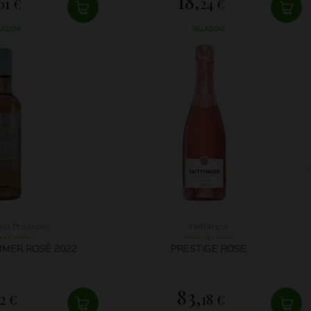
18,
61 €
24 €
LADOM
SKLADOM
 en Provence
Taittinger
MER ROSÉ 2022
PRESTIGE ROSE
83,
2 €
18 €