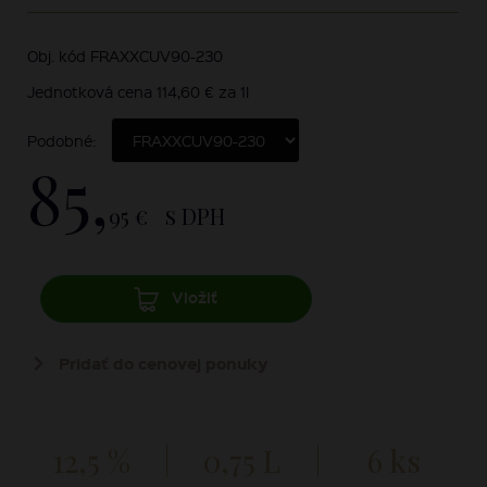
Obj. kód FRAXXCUV90-230
Jednotková cena 114,60 € za 1l
Podobné:
85,
95 €
s DPH
Vložiť
Pridať do cenovej ponuky
12,5 %
0,75 L
6 ks