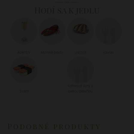
Hodí sa k jedlu
Aperitív
Morské plody
Ustrice
Kaviar
Krémové syry s
Sushi
bielou plesňou
Podobné produkty