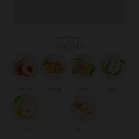
Aróma
Broskyňa
Marhule
Citrusy
Jablko
Hruška
Brioška