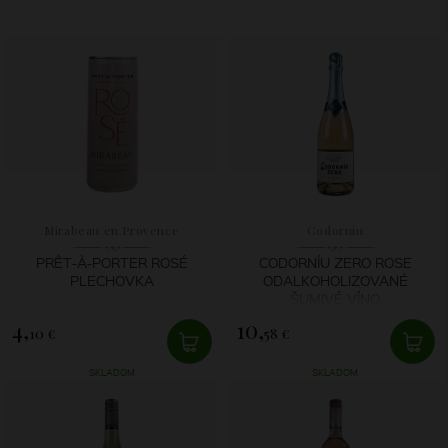
Mirabeau en Provence
Codorníu
PRÊT-À-PORTER ROSÉ
CODORNÍU ZERO ROSE
PLECHOVKA
ODALKOHOLIZOVANÉ
ŠUMIVÉ VÍNO
4,
10,
10 €
58 €
SKLADOM
SKLADOM