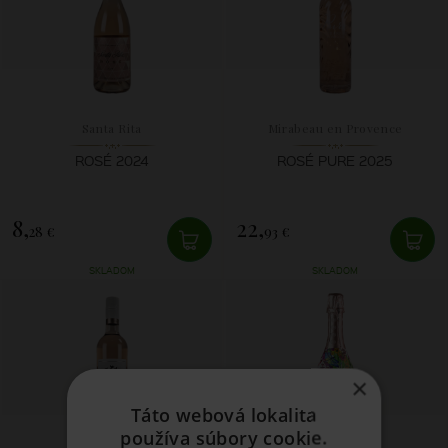
Santa Rita
Mirabeau en Provence
ROSÉ 2024
ROSÉ PURE 2025
8,
22,
28 €
93 €
SKLADOM
SKLADOM
×
Táto webová lokalita
používa súbory cookie.