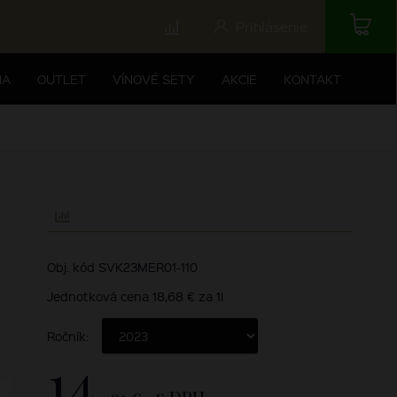
Prihlásenie
NA
OUTLET
VÍNOVÉ SETY
AKCIE
KONTAKT
Obj. kód SVK23MER01-110
Jednotková cena 18,68 € za 1l
Ročník:
14,