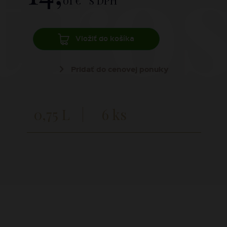
t ro
01 €
s DPH
Vložiť do košíka
Pridať do cenovej ponuky
0,75 L
6 ks