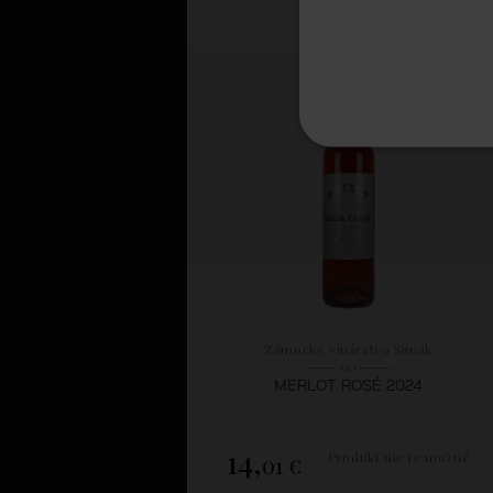
Zámocké vinárstvo Šimák
MERLOT ROSÉ 2024
14,
Produkt nie je možné
01 €
zakúpiť.