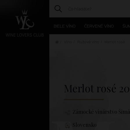
BIELE VÍNO
ČERVENÉ VÍNO
ŠUM
Víno
Ružové víno
Merlot rosé
Merlot rosé
20
Zámocké vinárstvo Šim
Slovensko