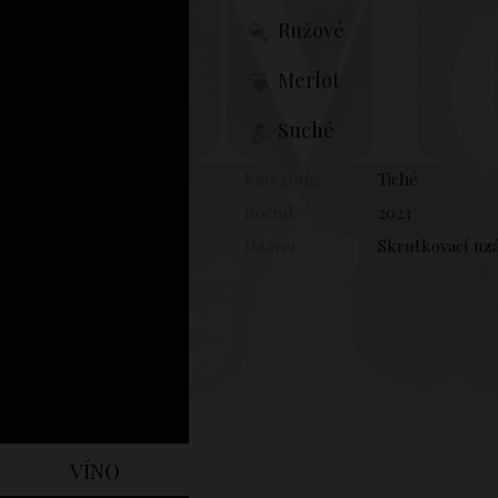
Me
Ružové
Merlot
Suché
Kategória:
Tiché
Ročník:
2023
Uzáver:
Skrutkovací uz
víno