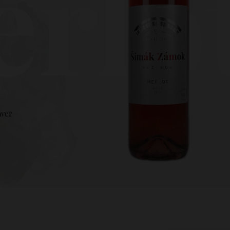
rlo
áver