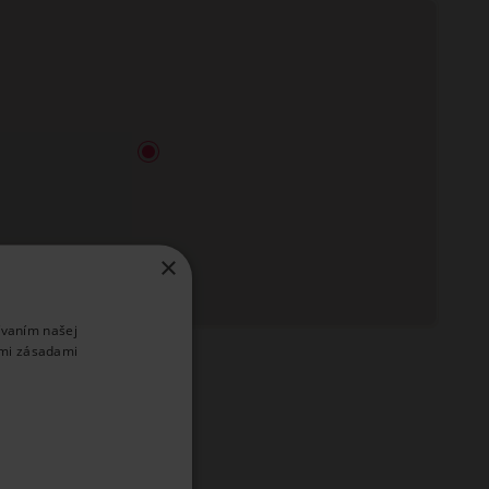
×
ívaním našej
imi zásadami