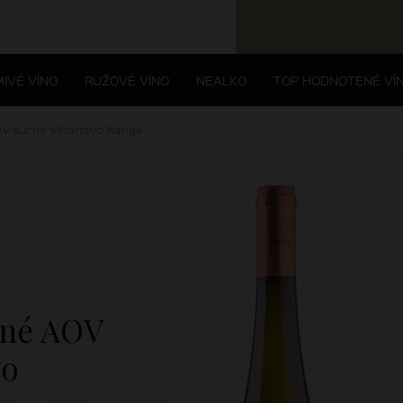
IVÉ VÍNO
RUŽOVÉ VÍNO
NEALKO
TOP HODNOTENÉ VÍ
OV suché Vinárstvo Rariga
ené AOV
vo