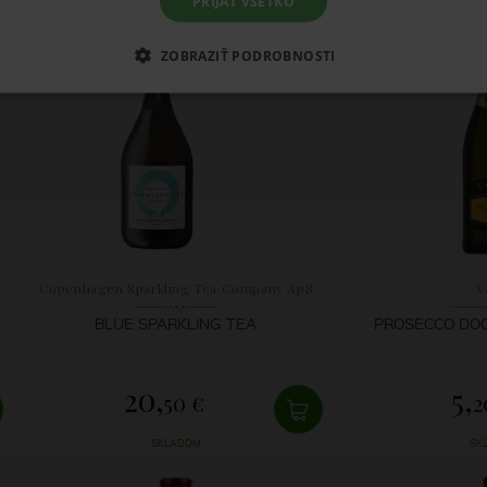
PRIJAŤ VŠETKO
ZOBRAZIŤ PODROBNOSTI
Copenhagen Sparkling Tea Company ApS
V
BLUE SPARKLING TEA
PROSECCO DOC
20,
5,
50 €
2
SKLADOM
SK