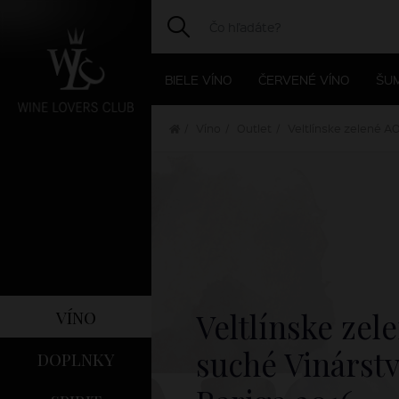
BIELE VÍNO
ČERVENÉ VÍNO
ŠUM
Víno
Outlet
Veltlínske zelené A
víno
Veltlínske zel
suché Vinárst
doplnky