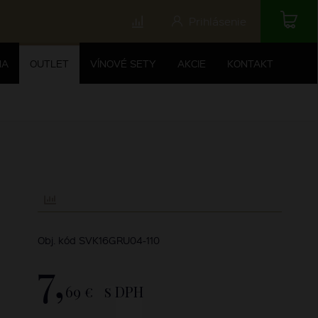
Prihlásenie
NA
OUTLET
VÍNOVÉ SETY
AKCIE
KONTAKT
Obj. kód SVK16GRU04-110
7,
69 €
s DPH