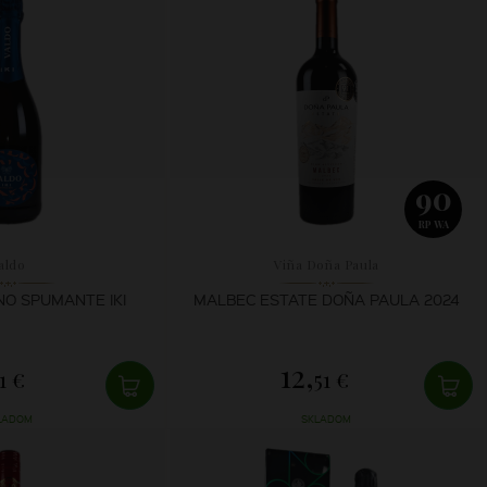
90
RP WA
aldo
Viña Doña Paula
NO SPUMANTE IKI
MALBEC ESTATE DOÑA PAULA 2024
12,
1 €
51 €
LADOM
SKLADOM