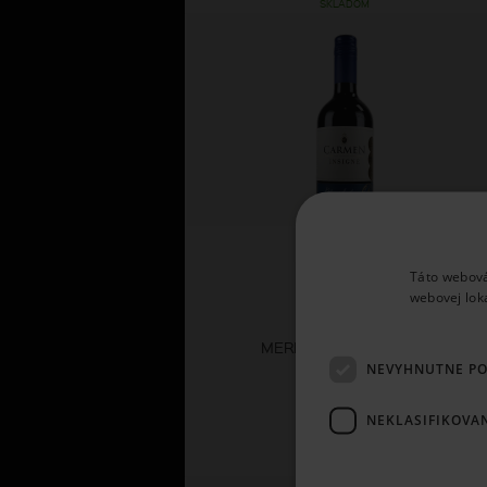
SKLADOM
Táto webová
webovej lok
Carmen
MERLOT INSIGNE 2024
NEVYHNUTNE P
6,
NEKLASIFIKOVA
46 €
SKLADOM