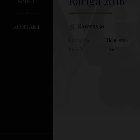
Ve
Rariga
2016
spirit
kontakt
Slovensko
Kategória:
Tiché víno
Ročník:
2016