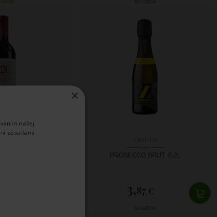
LADOM
SKLADOM
×
ívaním našej
imi zásadami
ta Rita
Zardetto
VIGNON RESERVA
PROSECCO BRUT 0,2L
L 120 2024
3,
8 €
87 €
LADOM
SKLADOM