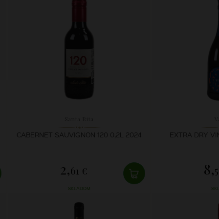
Santa Rita
V
CABERNET SAUVIGNON 120 0,2L 2024
EXTRA DRY VI
2,
8,
61 €
5
SKLADOM
SK