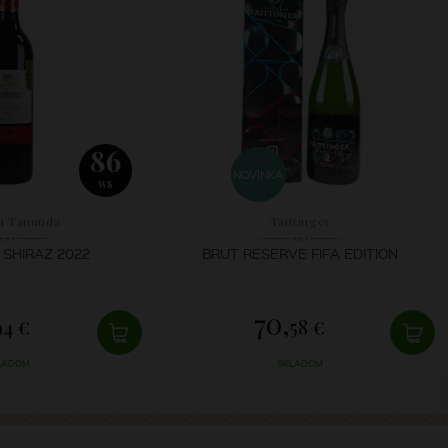
86
NOVINKA
WS
u Tanunda
Taittinger
SHIRAZ 2022
BRUT RESERVE FIFA EDITION
70,
94 €
58 €
LADOM
SKLADOM