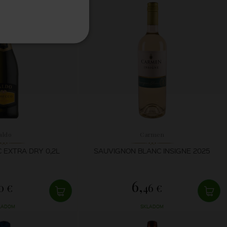
aldo
Carmen
 EXTRA DRY 0,2L
SAUVIGNON BLANC INSIGNE 2025
6,
0 €
46 €
LADOM
SKLADOM