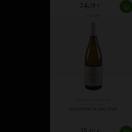
24,
78 €
SKLADOM
Domaine Vacheron
SANCERRE BLANC 2024
35,
67 €