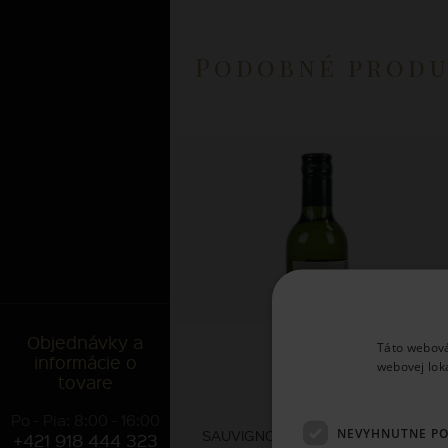
Podobné prod
Objednávky a
Táto webová
informácie o
webovej lok
tovare
Santa Rita
Po - Pia: 8:00 - 16:00
NEVYHNUTNE P
SAUVIGNON BLANC 120 0,2L 2025
+421 918 444 323