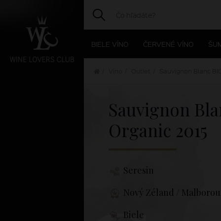
BIELE VÍNO
ČERVENÉ VÍNO
ŠUM
Víno
Outlet
Sauvignon Blanc BI
Sauvignon Bla
Organic
2015
Seresin
Nový Zéland / Malboro
Biele