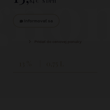
gnon
84 €
s DPH
Informovať sa
Pridať do cenovej ponuky
13 %
0,75 L