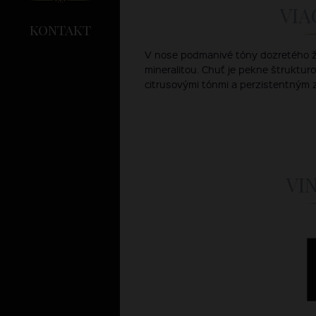
VIA
kontakt
V nose podmanivé tóny dozretého ž
mineralitou. Chuť je pekne štruktur
citrusovými tónmi a perzistentným 
VI