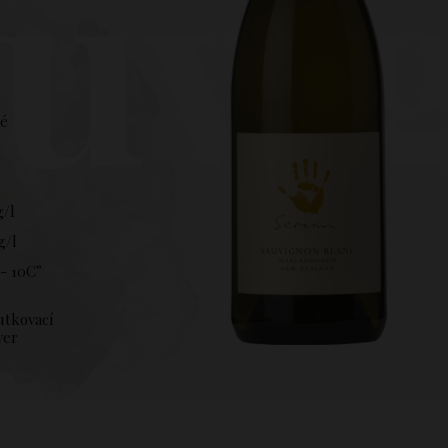
uvi
hé
%
g/l
g/l
- 10C°
utkovací
ver