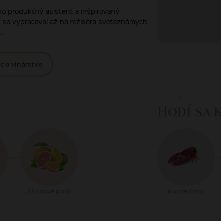
ko produkčný asistent a inšpirovaný
ni sa vypracoval až na režiséra svetoznámych
..
c o vinárstve
Hodí sa 
e
Citrusové plody
Morské plody