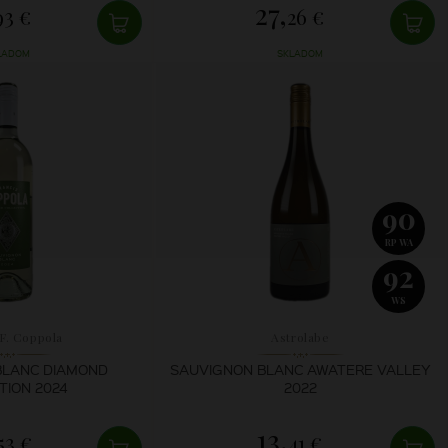
27,
93 €
26 €
LADOM
SKLADOM
90
RP WA
92
WS
 F. Coppola
Astrolabe
BLANC DIAMOND
SAUVIGNON BLANC AWATERE VALLEY
TION 2024
2022
13,
53 €
41 €