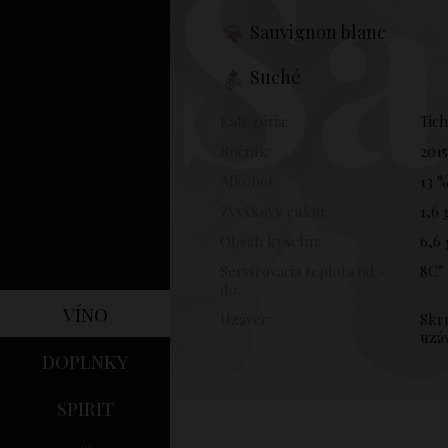
Sa
Sauvignon blanc
Suché
Kategória:
Tic
Ročník:
2015
Alkohol:
13 
Zvyškový cukor:
1,6 
Obsah kyselín:
6,6 
Servírovacia teplota od -
8C° 
do:
víno
Uzáver:
Skr
uzá
doplnky
spirit