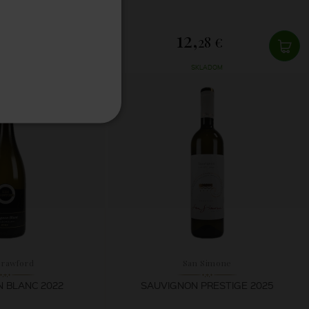
ION 2025
12,
15 €
28 €
LADOM
SKLADOM
Crawford
San Simone
 BLANC 2022
SAUVIGNON PRESTIGE 2025