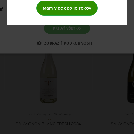
SELECT
Mám viac ako 18 rokov
NÉ
6,
12,
46 €
PRIJAŤ VŠETKO
SKLADOM
SK
ZOBRAZIŤ PODROBNOSTI
Tajná Vineyard & Winery
Kim 
SAUVIGNON BLANC FRESH 2024
SAUVIGNON