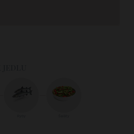
k jedlu
Ryby
Šaláty