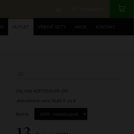
Prihlásenie
NA
OUTLET
VÍNOVÉ SETY
AKCIE
KONTAKT
Obj. kód NZE15SAU05-210
Jednotková cena 18,45 € za 1l
Ročník:
13,