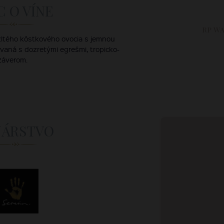
C O VÍNE
RP W
ltého kôstkového ovocia s jemnou
ovaná s dozretými egrešmi, tropicko-
záverom.
NÁRSTVO