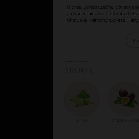
Michael Seresin začínal pôvodne a
producentami ako Truffant a Felli
filmov ako Polnočný express, Harry.
Via
Aróma
Egreše
Tropické ovoci