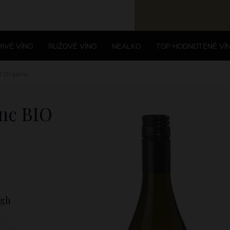
IVÉ VÍNO
RUŽOVÉ VÍNO
NEALKO
TOP HODNOTENÉ VÍ
O Organic
nc BIO
ugh