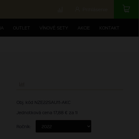
Prihlásenie
NA
OUTLET
VÍNOVÉ SETY
AKCIE
KONTAKT
Obj. kód NZE22SAU11-AKC
Jednotková cena 17,88 € za 1l
Ročník: