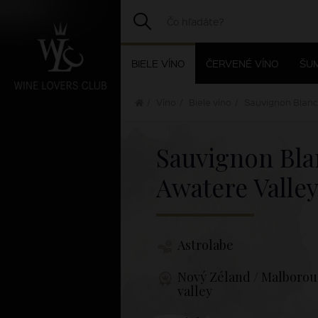
BIELE VÍNO
ČERVENÉ VÍNO
ŠUM
Víno
Biele víno
Sauvignon Blanc
Sauvignon Bla
Awatere Valle
Astrolabe
Nový Zéland / Malborou
valley