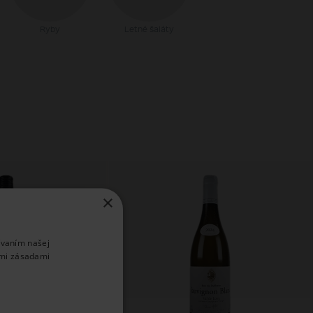
Ryby
Letné šaláty
×
ívaním našej
imi zásadami