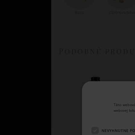
Baza
Citrónová tráv
Podobné prod
Táto webová
webovej lok
NEVYHNUTNE P