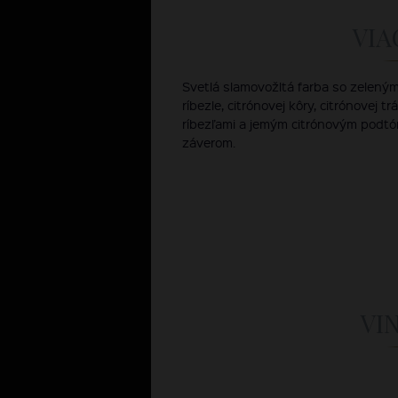
VIA
Svetlá slamovožltá farba so zeleným 
ríbezle, citrónovej kôry, citrónovej t
ríbezľami a jemým citrónovým podt
záverom.
VI