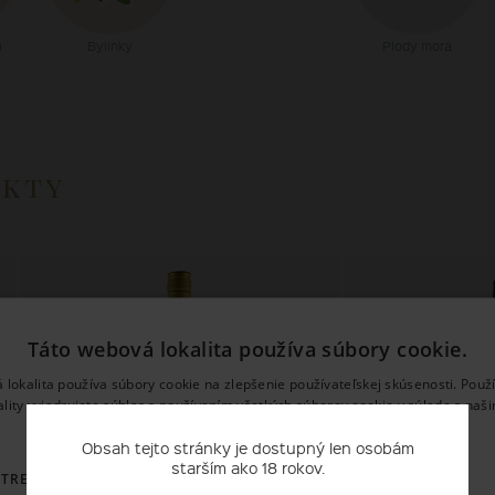
a
Bylinky
Plody mora
ukty
Táto webová lokalita používa súbory cookie.
 lokalita používa súbory cookie na zlepšenie používateľskej skúsenosti. Použ
ality vyjadrujete súhlas s používaním všetkých súborov cookie v súlade s naš
používania súborov cookie.
Prečítať viac
Obsah tejto stránky je dostupný len osobám
starším ako 18 rokov.
OTREBNÉ
VÝKONNOSŤ
CIELENIE
FUNKCIE