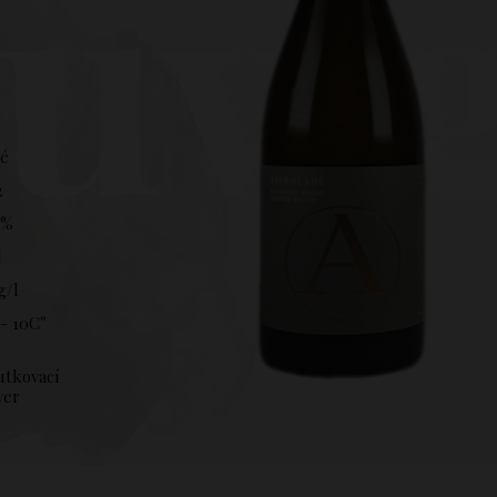
uvi
hé
2
 %
l
g/l
- 10C°
utkovací
ver