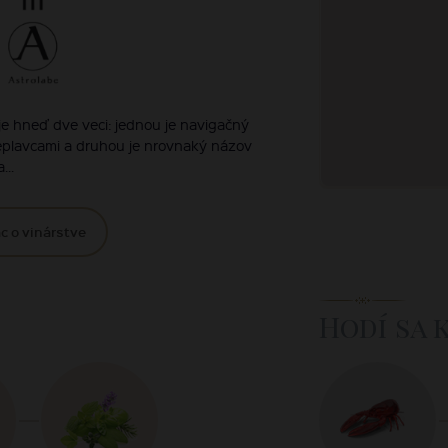
e hneď dve veci: jednou je navigačný
replavcami a druhou je nrovnaký názov
...
c o vinárstve
Hodí sa 