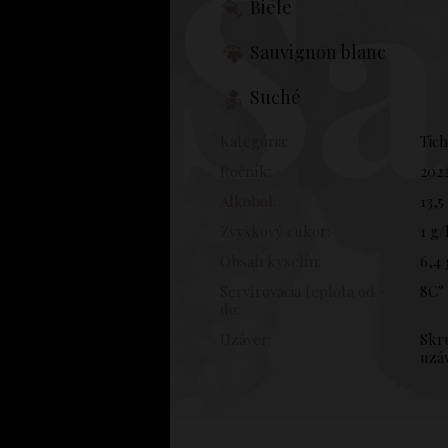
Sa
Biele
Sauvignon blanc
Suché
Kategória:
Tic
Ročník:
202
Alkohol:
13,5
Zvyškový cukor:
1 g/
Obsah kyselín:
6,4 
Servírovacia teplota od -
8C° 
do:
Uzáver:
Skr
uzá