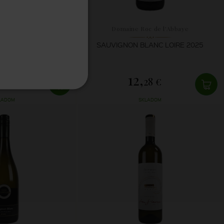
ileni
Domaine Roc de l'Abbaye
BLANC CELLAR
SAUVIGNON BLANC LOIRE 2025
ION 2025
12,
15 €
28 €
LADOM
SKLADOM