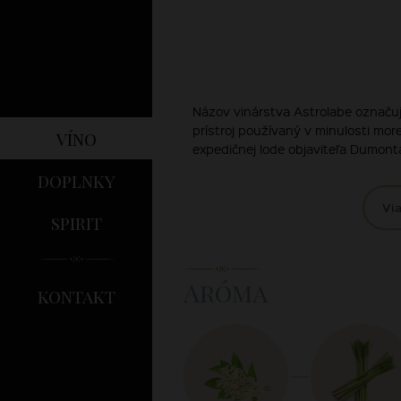
Názov vinárstva Astrolabe označuj
prístroj používaný v minulosti mo
víno
expedičnej lode objaviteľa Dumonta
doplnky
Via
spirit
Aróma
kontakt