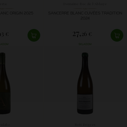
erta
Domaine Roc de l'Abbaye
ANC ORIGIN 2025
SANCERRE BLANC CUVÉES TRADITION
2024
27,
93 €
26 €
LADOM
SKLADOM
rolabe
Bott Frigyes