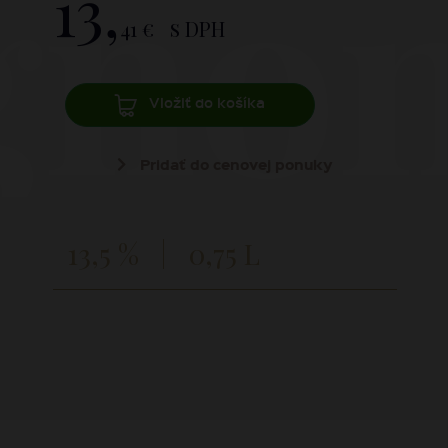
gnon
13,
41 €
s DPH
Vložiť do košíka
Pridať do cenovej ponuky
13,5 %
0,75 L