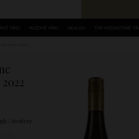
IVÉ VÍNO
RUŽOVÉ VÍNO
NEALKO
TOP HODNOTENÉ VÍ
 Awatere Valley
nc
y
2022
gh / Awatere