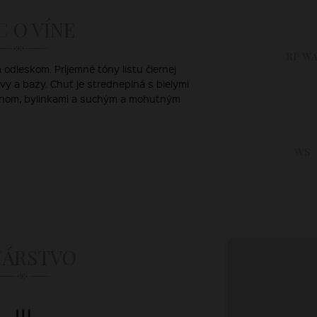
C O VÍNE
RP W
odleskom. Príjemné tóny listu čiernej
rávy a bazy. Chuť je stredneplná s bielymi
ónom, bylinkami a suchým a mohutným
WS
NÁRSTVO