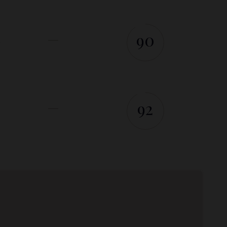
90
A
92