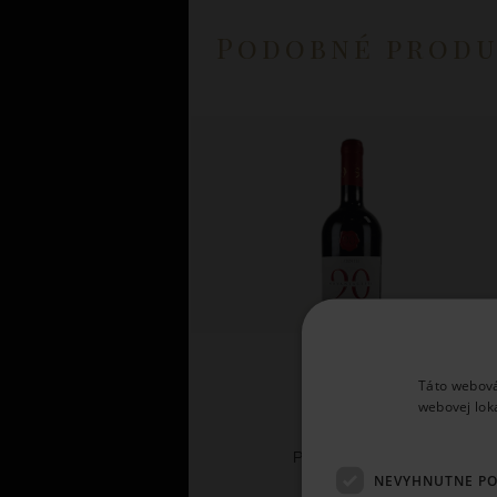
Podobné prod
Táto webová
webovej lok
Latentia
PRIMITIVO 2025
NEVYHNUTNE P