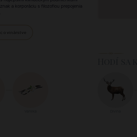
znak a korporáciu s filozofiou prepojenia
.
c o vinárstve
Hodí sa 
Vanilka
Divina