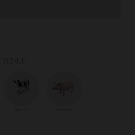
k jedlu
Hovädzie
Bravčové