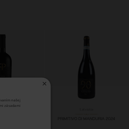
×
ívaním našej
imi zásadami
ra Pura
Latentia
DURIA COTIS RISERVA
PRIMITIVO DI MANDURIA 2024
019