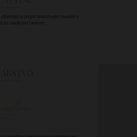
ým džemom a divým bobuľovým ovocím v
á so sladkými tanínmi.
NÁRSTVO
 s najlepšími klimatickým podmienkami