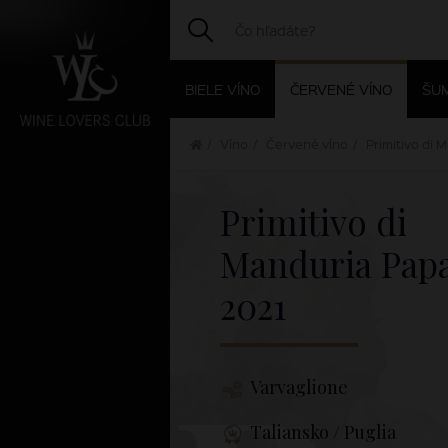
BIELE VÍNO
ČERVENÉ VÍNO
ŠUM
Víno
Červené víno
Primitivo di 
Primitivo di
Manduria Papa
2021
Varvaglione
Taliansko / Puglia