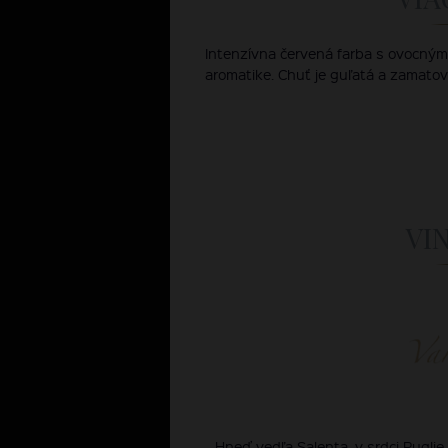
Intenzívna červená farba s ovocn
aromatike. Chuť je guľatá a zamatov
VI
Hneď vedľa Salenta, v srdci Puglie