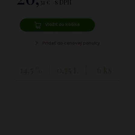
tivo
31 €
s DPH
Vložiť do košíka
Pridať do cenovej ponuky
14,5 %
0,75 L
6 ks