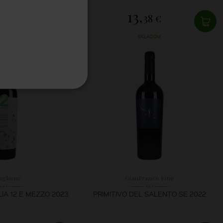
13,
14 €
38 €
LADOM
SKLADOM
aglione
GianFranco Fino
LIA 12 E MEZZO 2023
PRIMITIVO DEL SALENTO SE 2022