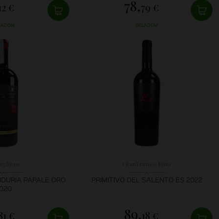
78,
12 €
79 €
LADOM
SKLADOM
aglione
GianFranco Fino
NDURIA PAPALE ORO
PRIMITIVO DEL SALENTO ES 2022
020
89,
81 €
18 €