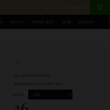
Prihlásenie
NA
OUTLET
VÍNOVÉ SETY
AKCIE
KONTAKT
Obj. kód ITA21PRI10-210
Jednotková cena 35,08 € za 1l
Ročník:
26,