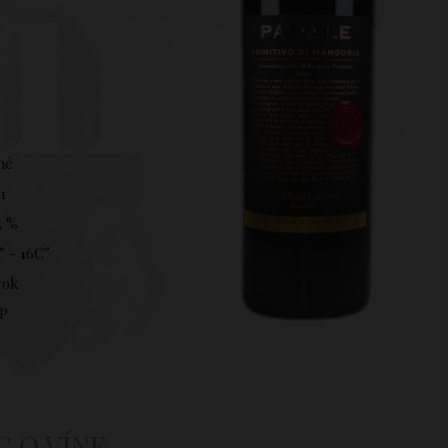
imi
hé
1
5 %
° - 16C°
rok
P
C O VÍNE