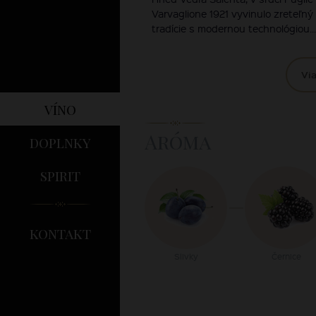
Varvaglione 1921 vyvinulo zreteľný 
tradície s modernou technológiou...
Via
víno
Aróma
doplnky
spirit
kontakt
Slivky
Černice