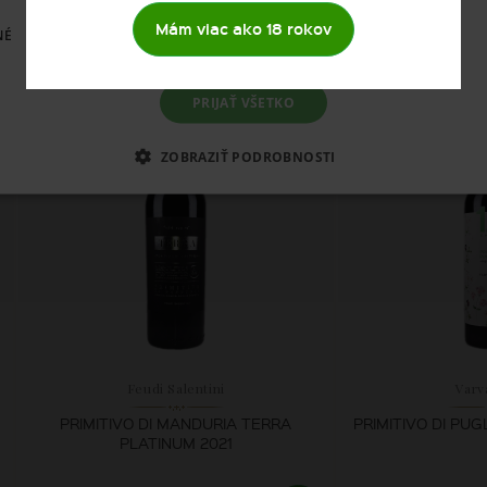
11,
36,
Mám viac ako 18 rokov
NÉ
39 €
SKLADOM
SK
PRIJAŤ VŠETKO
ZOBRAZIŤ PODROBNOSTI
Feudi Salentini
Varv
PRIMITIVO DI MANDURIA TERRA
PRIMITIVO DI PUG
PLATINUM 2021