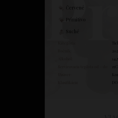
Pr
Červené
Primitivo
Suché
Kategória:
Tic
Ročník:
202
Alkohol:
14,
Servírovacia teplota od - do:
15C
Uzáver:
Ko
Klasifikácia:
DO
VIA