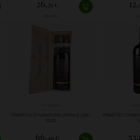
26,
12,
31 €
SKLADOM
SK
Varvaglione
Varv
PRIMITIVO DI MANDURIA PAPALE ORO
PRIMITIVO DI MA
2020
2
66,
53,
49 €