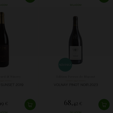
LADOM
SKLADOM
NOVINKA
yard & Winery
Edition Perron de Mypont
 SUNSET 2019
VOLNAY PINOT NOIR 2023
68,
99 €
42 €
LADOM
SKLADOM