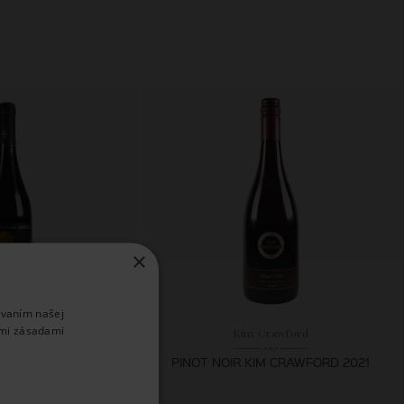
×
ívaním našej
imi zásadami
l Torres
Kim Crawford
ESERVA ESPECIAL
PINOT NOIR KIM CRAWFORD 2021
LERA 2023