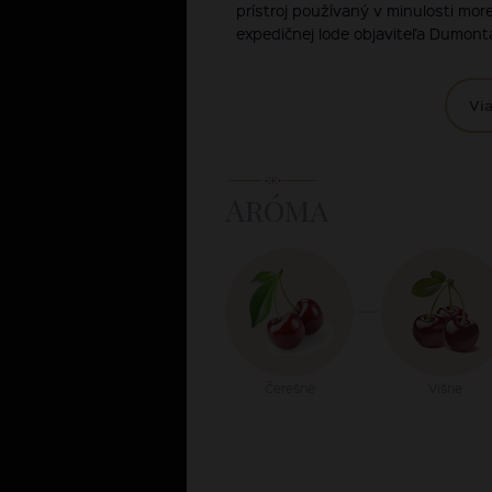
prístroj používaný v minulosti mo
expedičnej lode objaviteľa Dumonta
Via
Aróma
Čerešne
Višne