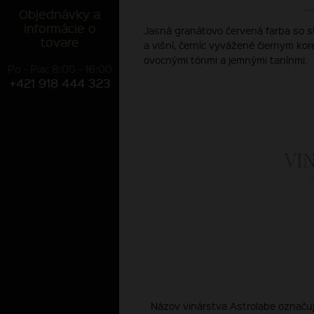
Objednávky a
informácie o
Jasná granátovo červená farba so s
tovare
a višní, černíc vyvážené čiernym ko
ovocnými tónmi a jemnými tanínmi.
Po - Pia: 8:00 - 16:00
+421 918 444 323
VI
Názov vinárstva Astrolabe označuj