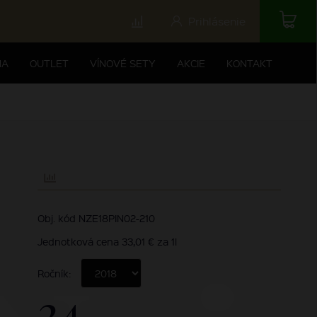
Prihlásenie
NA
OUTLET
VÍNOVÉ SETY
AKCIE
KONTAKT
Obj. kód NZE18PIN02-210
Jednotková cena 33,01 € za 1l
Ročník:
24,