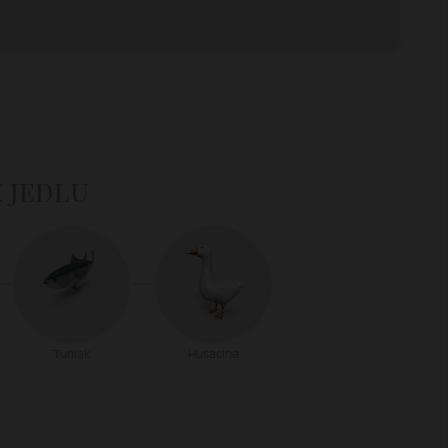
k jedlu
Tuniak
Husacina