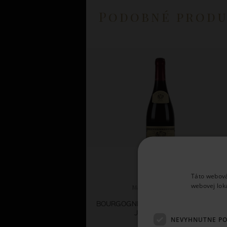
Podobné prod
Táto webová
webovej lok
Maison Louis Jadot
BOURGOGNE ROUGE - COUVENT DES
JACOBINS 2023
NEVYHNUTNE P