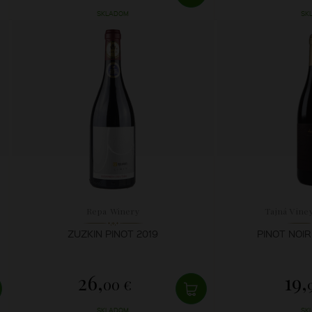
SKLADOM
SK
Repa Winery
Tajná Vine
ZUZKIN PINOT 2019
PINOT NOIR
26,
19,
00 €
SKLADOM
SK