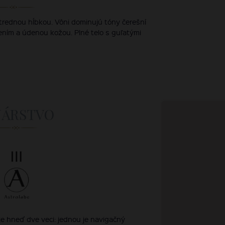
trednou hĺbkou. Vôni dominujú tóny čerešní
rením a údenou kožou. Plné telo s guľatými
NÁRSTVO
e hneď dve veci: jednou je navigačný