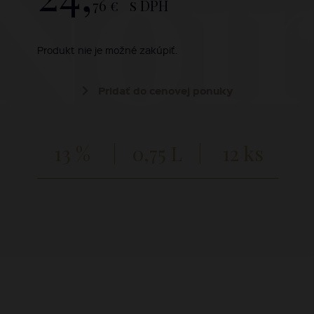
 Noi
76 €
s DPH
Produkt nie je možné zakúpiť.
Pridať do cenovej ponuky
13 %
0,75 L
12 ks