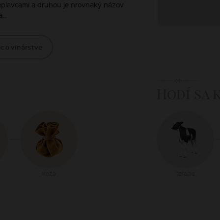
replavcami a druhou je nrovnaký názov
...
c o vinárstve
Hodí sa 
Koža
Teľacie