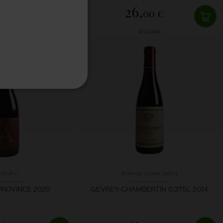
26,
67 €
00 €
LADOM
SKLADOM
rolabe
Maison Louis Jadot
PROVINCE 2020
GEVREY-CHAMBERTIN 0,375L 2014