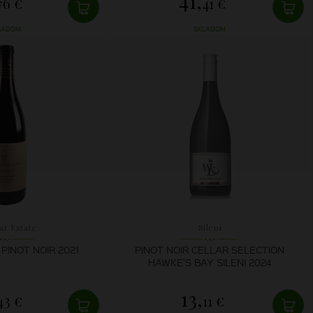
41,
76 €
41 €
LADOM
SKLADOM
ar Estate
Sileni
PINOT NOIR 2021
PINOT NOIR CELLAR SELECTION
HAWKE'S BAY SILENI 2024
13,
43 €
11 €