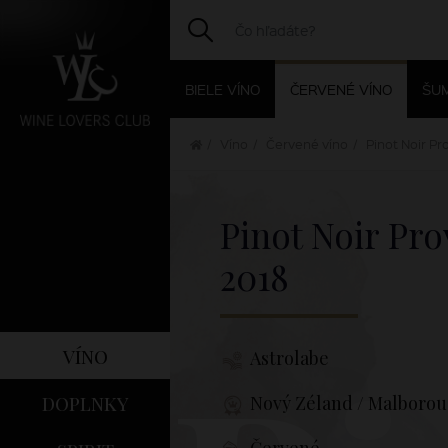
BIELE VÍNO
ČERVENÉ VÍNO
ŠUM
Víno
Červené víno
Pinot Noir Pr
Pinot Noir Pro
2018
víno
Astrolabe
doplnky
Nový Zéland / Malboro
Červené