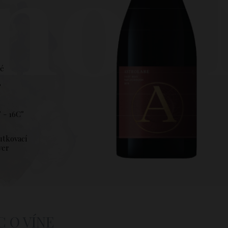
not
hé
8
%
 - 16C°
utkovací
ver
C O VÍNE