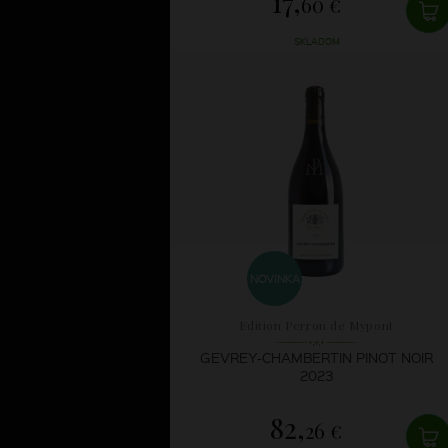
17,
60 €
SKLADOM
NOVINKA
Edition Perron de Mypont
GEVREY-CHAMBERTIN PINOT NOIR
2023
82,
26 €