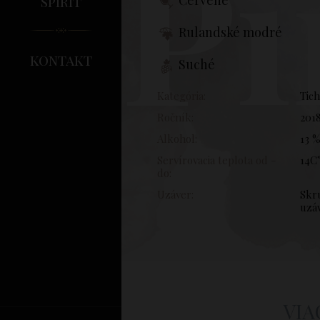
Pi
spirit
Rulandské modré
kontakt
Suché
Kategória:
Tic
Ročník:
201
Alkohol:
13 
Servírovacia teplota od -
14C°
do:
Uzáver:
Skr
uzá
VIA