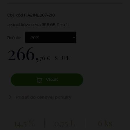
Obj. kód ITA21NEB07-210
Jednotková cena 355,68 € za 1l
Ročník:
266,
76 €
s DPH
Vložiť
Pridať do cenovej ponuky
14,5 %
0,75 L
6 ks