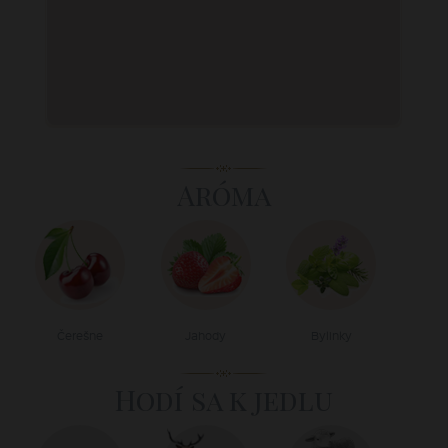
Aróma
Čerešne
Jahody
Bylinky
Hodí sa k jedlu