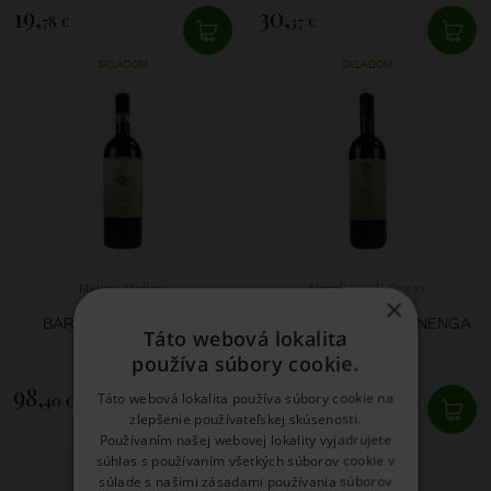
19,
30,
78 €
37 €
SKLADOM
SKLADOM
Mauro Molino
Marchesi di Gresy
×
BAROLO CONCA 2020
BARBARESCO MARTINENGA
Táto webová lokalita
2022
používa súbory cookie.
98,
77,
Táto webová lokalita používa súbory cookie na
40 €
65 €
zlepšenie používateľskej skúsenosti.
Používaním našej webovej lokality vyjadrujete
SKLADOM
SKLADOM
súhlas s používaním všetkých súborov cookie v
súlade s našimi zásadami používania súborov