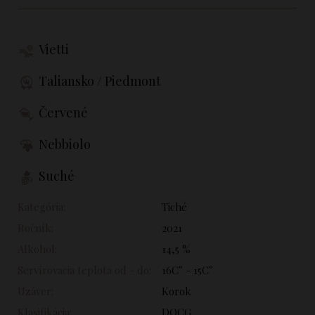
Vietti
Taliansko / Piedmont
Červené
Nebbiolo
Suché
Kategória:
Tiché
Ročník:
2021
Alkohol:
14,5 %
Servírovacia teplota od - do:
16C° - 15C°
Uzáver:
Korok
Klasifikácia:
DOCG