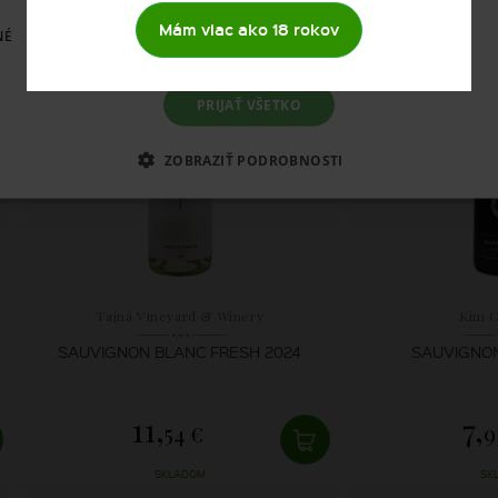
SKLADOM
SK
Mám viac ako 18 rokov
NÉ
PRIJAŤ VŠETKO
ZOBRAZIŤ PODROBNOSTI
Tajná Vineyard & Winery
Kim 
SAUVIGNON BLANC FRESH 2024
SAUVIGNON
11,
7,
54 €
9
SKLADOM
SK