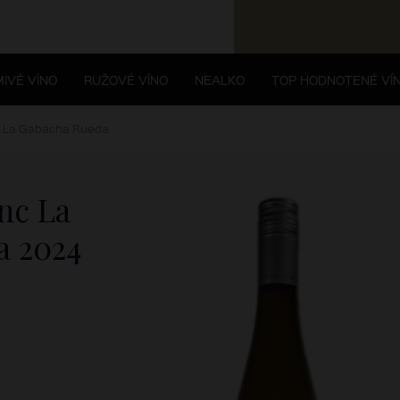
IVÉ VÍNO
RUŽOVÉ VÍNO
NEALKO
TOP HODNOTENÉ VÍ
c La Gabacha Rueda
nc La
da
2024