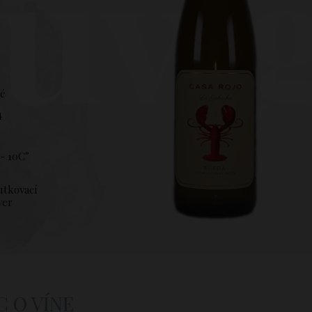
uvi
hé
4
%
- 10C°
utkovací
ver
C O VÍNE