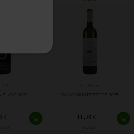
LADOM
SKLADOM
Crawford
San Simone
 BLANC 2022
SAUVIGNON PRESTIGE 2025
11,
3 €
28 €
LADOM
SKLADOM