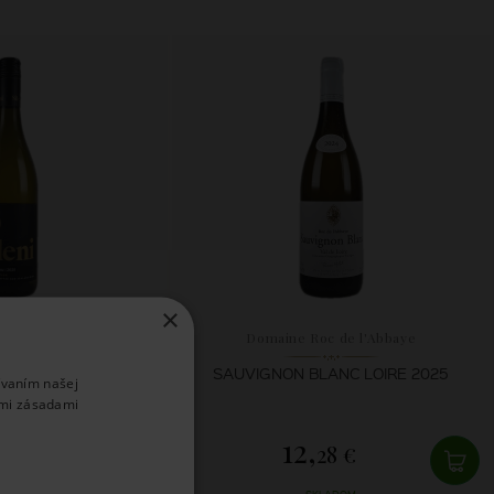
×
ileni
Domaine Roc de l'Abbaye
BLANC CELLAR
SAUVIGNON BLANC LOIRE 2025
ívaním našej
ION 2025
imi zásadami
12,
15 €
28 €