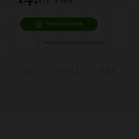
gnon
93 €
s DPH
Vložiť do košíka
Pridať do cenovej ponuky
13 %
0,75 L
6 ks