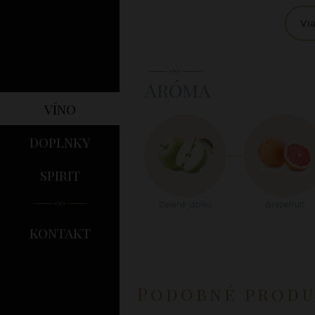
Via
Aróma
víno
doplnky
spirit
Zelené jablko
Grapefruit
kontakt
Podobné prod