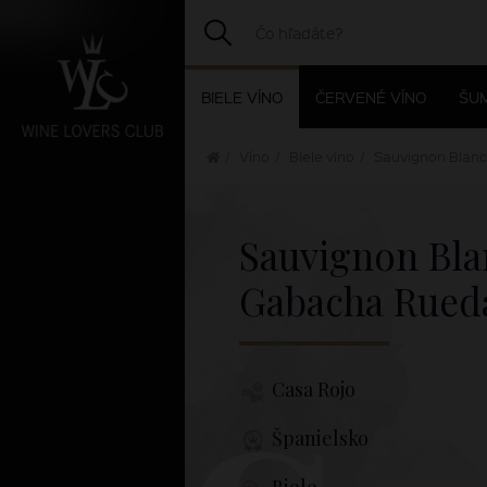
BIELE VÍNO
ČERVENÉ VÍNO
ŠUM
Víno
Biele víno
Sauvignon Blan
Sauvignon Bla
Gabacha Rue
Casa Rojo
Španielsko