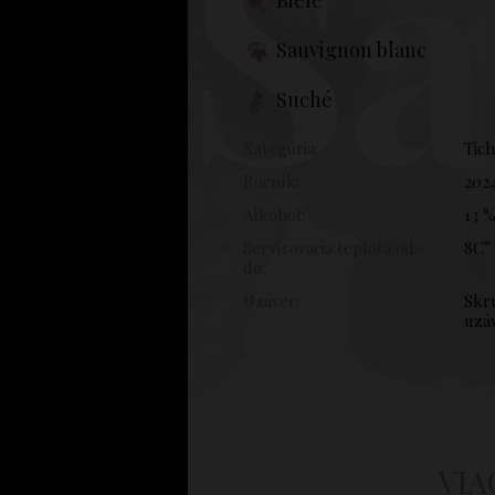
Sa
Biele
Sauvignon blanc
Suché
Kategória:
Tic
Ročník:
202
Alkohol:
13 
Servírovacia teplota od -
8C° 
do:
Uzáver:
Skr
uzá
VIA