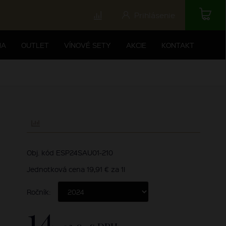
Prihlásenie
NA
OUTLET
VÍNOVÉ SETY
AKCIE
KONTAKT
Obj. kód ESP24SAU01-210
Jednotková cena 19,91 € za 1l
Ročník:
14,