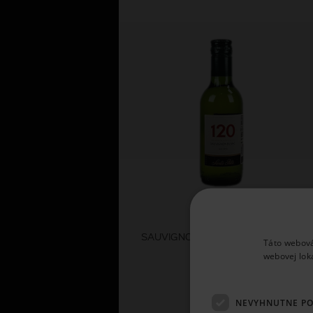
Santa Rita
SAUVIGNON BLANC 120 0,2L 2025
Táto webová
webovej lok
2,
61 €
NEVYHNUTNE P