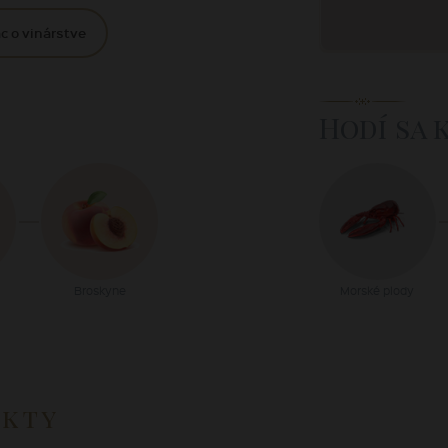
c o vinárstve
Hodí sa 
Broskyne
Morské plody
ukty