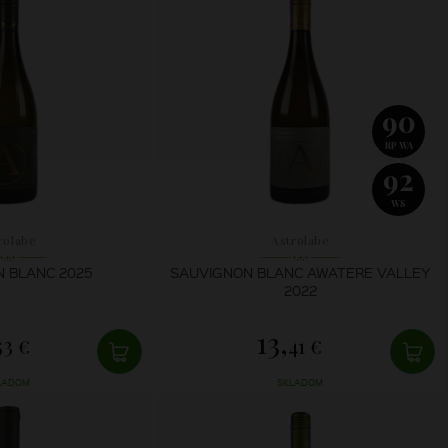
90
RP WA
92
WS
rolabe
Astrolabe
 BLANC 2025
SAUVIGNON BLANC AWATERE VALLEY
2022
13,
53 €
41 €
LADOM
SKLADOM