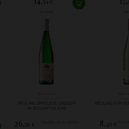
14,
17,
59 €
SKLADOM
SK
Dr.Loosen
Nick 
RIESLING SPÄTLESE ÜRZIGER
RIESLING FÜR FE
WÜRZGARTEN 2016
26,
8,
Produkt nie je možné
Produk
56 €
40 €
zakúpiť.