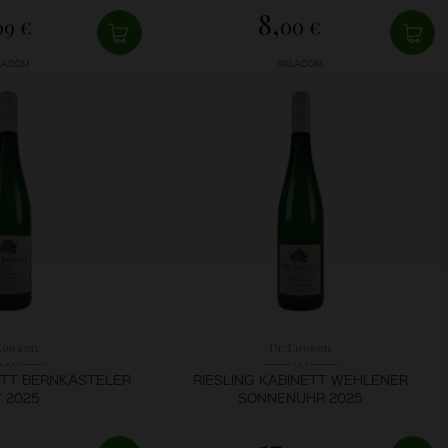
8,
69 €
00 €
LADOM
SKLADOM
Loosen
Dr.Loosen
ETT BERNKASTELER
RIESLING KABINETT WEHLENER
 2025
SONNENUHR 2025