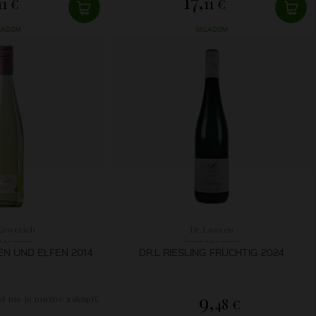
17,
11 €
11 €
LADOM
SKLADOM
Köwerich
Dr.Loosen
EN UND ELFEN 2014
DR.L RIESLING FRÜCHTIG 2024
9,
t nie je možné zakúpiť.
48 €