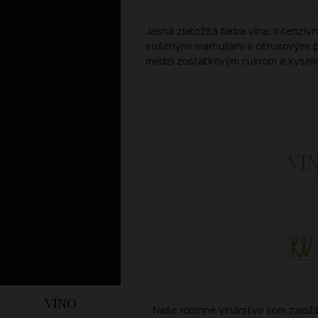
Jasná zlatožltá farba vína. Intenz
sušenými marhuľami a citrusovými p
medzi zostatkovým cukrom a kyseli
VI
víno
Naše rodinné vinárstvo som založi