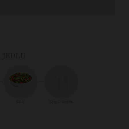
k jedlu
Šalát
Syry s plesňou