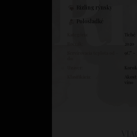
Ri
Rizling rýnsky
Polosladké
Kategória:
Tiché
Ročník:
2020
Servírovacia teplota od -
9C° -
do:
Uzáver:
Koro
Klasifikácia:
Akost
víno
VIA