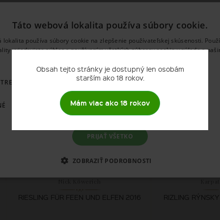
ukty
Táto webová lokalita používa súbory cookie.
 lokalita používa súbory cookie na zlepšenie používateľskej skúsenosti. Použ
ality vyjadrujete súhlas s používaním všetkých súborov cookie v súlade s naš
používania súborov cookie.
Prečítať viac
Obsah tejto stránky je dostupný len osobám
starším ako 18 rokov.
OTREBNÉ
VÝKONNOSŤ
CIELENIE
FUNKCIE
Mám viac ako 18 rokov
NÉ
PRIJAŤ VŠETKO
ZOBRAZIŤ PODROBNOSTI
Nick Köwerich
Karpat
RIESLING FÜR FEEN UND ELFEN 2016
RIZLING RÝNSKY