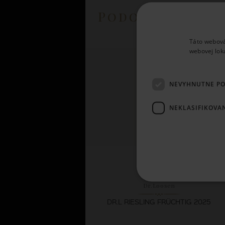
Podobné prod
Táto webová
webovej lok
NEVYHNUTNE P
NEKLASIFIKOVA
Dr.Loosen
DR.L RIESLING FRÜCHTIG 2025