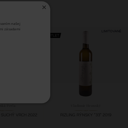
×
ívaním našej
imi zásadami
LIMITOVANÉ
OUTLET
ská Perla
Vladimír Hronský
 SUCHÝ VRCH 2022
RIZLING RÝNSKY "33" 2019