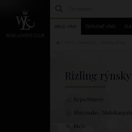
BIELE VÍNO
ČERVENÉ VÍNO
ŠUM
Víno
Biele víno
Rizling rýnsky
Rizling rýnsk
Repa Winery
Slovensko / Malokarpat
Biele