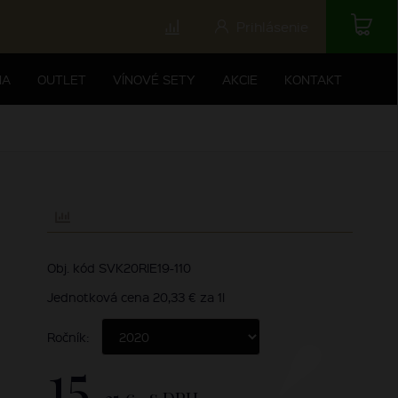
Prihlásenie
NA
OUTLET
VÍNOVÉ SETY
AKCIE
KONTAKT
Obj. kód SVK20RIE19-110
Jednotková cena 20,33 € za 1l
Ročník:
15,