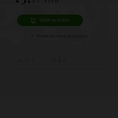
ng r
25 €
s DPH
Vložiť do košíka
Pridať do cenovej ponuky
0,75 L
6 ks