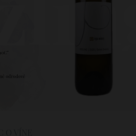
zli
 10C°
k
né odrodové
C O VÍNE