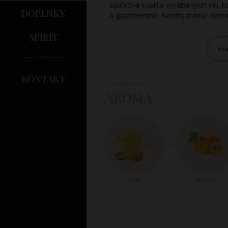
špičková kvalita vyrábaných vín, 
doplnky
a gastronómie. Naozaj máme rodinn
spirit
Via
kontakt
Aróma
Med
Marhule