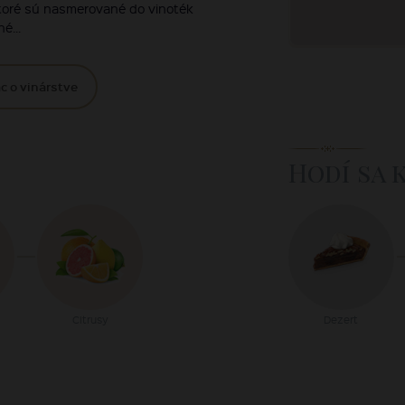
ktoré sú nasmerované do vinoték
é...
c o vinárstve
Hodí sa 
Citrusy
Dezert