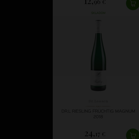
12,
96 €
SKLADOM
Dr.Loosen
DR.L RIESLING FRÜCHTIG MAGNUM
2018
24,
17 €