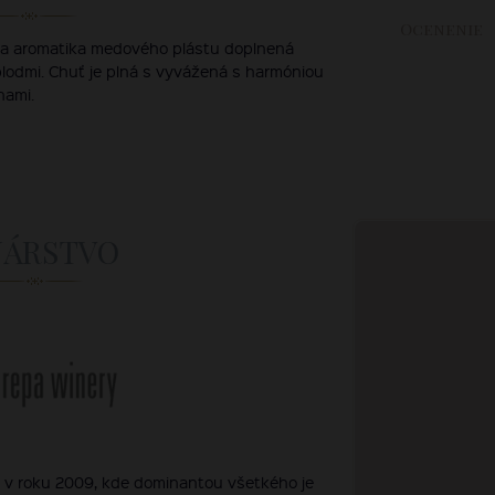
Ocenenie
ívna aromatika medového plástu doplnená
lodmi. Chuť je plná s vyvážená s harmóniou
nami.
NÁRSTVO
l v roku 2009, kde dominantou všetkého je