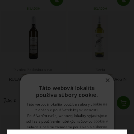
SKLADOM
SKLADOM
Pivnica Radošina s.r.o.
Berta
×
RULANDSKÉ ŠEDÉ 2025
RULANDSKÉ ŠEDÉ ORIGIN
2024
Táto webová lokalita
používa súbory cookie.
7,
11,
69 €
76 €
Táto webová lokalita používa súbory cookie na
zlepšenie používateľskej skúsenosti.
SKLADOM
SKLADOM
Používaním našej webovej lokality vyjadrujete
súhlas s používaním všetkých súborov cookie v
súlade s našimi zásadami používania súborov
cookie.
Prečítať viac