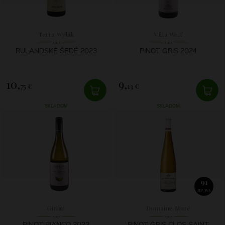
Terra Wylak
Villa Wolf
RULANDSKÉ ŠEDÉ 2023
PINOT GRIS 2024
10,
9,
75 €
13 €
SKLADOM
SKLADOM
91
RP WA
Girlan
Domaine Muré
PINOT BIANCO 2023
PINOT GRIS CLOS SAINT