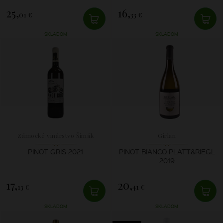
25,
16,
01 €
33 €
SKLADOM
SKLADOM
Zámocké vinárstvo Šimák
Girlan
PINOT GRIS 2021
PINOT BIANCO PLATT&RIEGL
2019
17,
20,
13 €
41 €
SKLADOM
SKLADOM