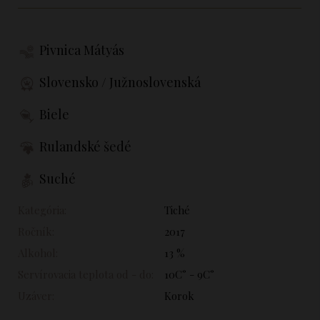
Pivnica Mátyás
Slovensko / Južnoslovenská
Biele
Rulandské šedé
Suché
Kategória:
Tiché
Ročník:
2017
Alkohol:
13 %
Servírovacia teplota od - do:
10C° - 9C°
Uzáver:
Korok