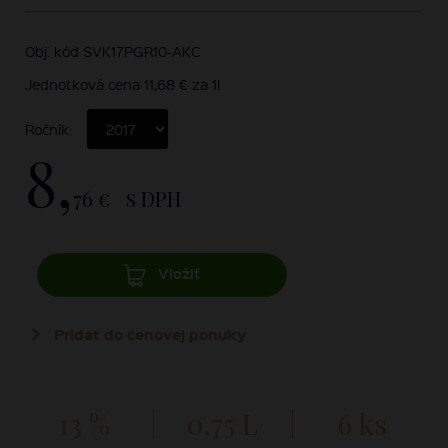
Obj. kód SVK17PGR10-AKC
Jednotková cena 11,68 € za 1l
Ročník:
8,
76 €
s DPH
Vložiť
Pridať do cenovej ponuky
13 %
0,75 L
6 ks