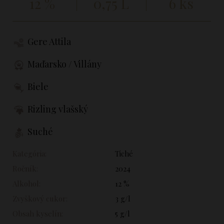
12 %
0,75 L
6 ks
Gere Attila
Maďarsko / Villány
Biele
Rizling vlašský
Suché
Kategória:
Tiché
Ročník:
2024
Alkohol:
12 %
Zvyškový cukor:
3 g/l
Obsah kyselín:
5 g/l