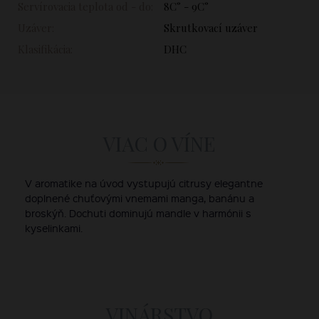
Servírovacia teplota od - do:
8C° - 9C°
Uzáver:
Skrutkovací uzáver
Klasifikácia:
DHC
VIAC O VÍNE
V aromatike na úvod vystupujú citrusy elegantne
doplnené chuťovými vnemami manga, banánu a
broskýň. Dochuti dominujú mandle v harmónii s
kyselinkami.
VINÁRSTVO