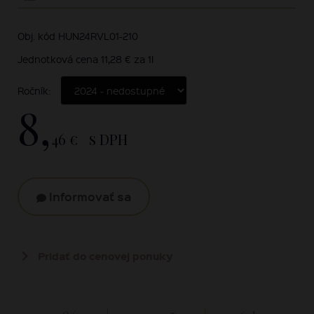
Obj. kód HUN24RVL01-210
Jednotková cena 11,28 € za 1l
Ročník:
8,
46 €
s DPH
Informovať sa
Pridať do cenovej ponuky