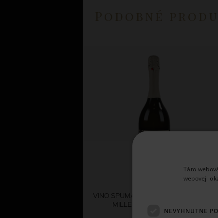
Podobné prod
Táto webová
webovej lok
Zardetto
VINO SPUMANTE PORTA MONTICANO
MILLESIMATO BRUT 2025
NEVYHNUTNE P