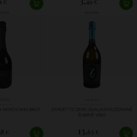
3,
1 €
49 €
LADOM
SKLADOM
rdetto
Zardetto
A MONTICANO BRUT
ZARDETTO ZERO ODALKOHOLIZOVANÉ
ŠUMIVÉ VÍNO
13,
38 €
63 €