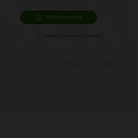
Sek
Vložiť do košíka
Pridať do cenovej ponuky
12,5 %
0,75 L
6 ks