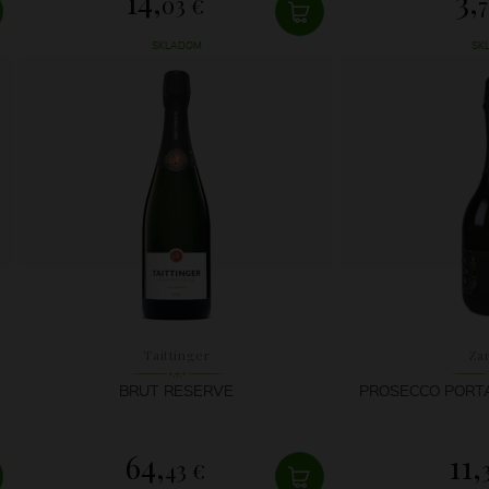
14,
3,
03 €
7
SKLADOM
SK
Taittinger
Za
BRUT RESERVE
PROSECCO PORT
64,
11,
43 €