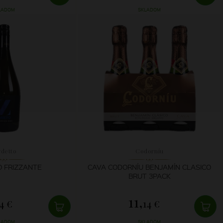
LADOM
SKLADOM
rdetto
Codorníu
 FRIZZANTE
CAVA CODORNÍU BENJAMÍN CLASICO
BRUT 3PACK
11,
4 €
14 €
LADOM
SKLADOM