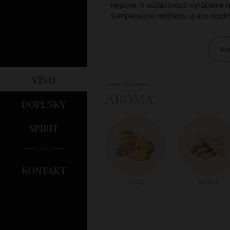
regióne. V súčastnosti vyrábame 
šampanskou metódou a ako doplnok 
Via
víno
Aróma
doplnky
spirit
kontakt
Citrusy
Biskvit