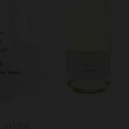
caj 
vé
 %
- 6C°
ok
tné šumivé
C O VÍNE