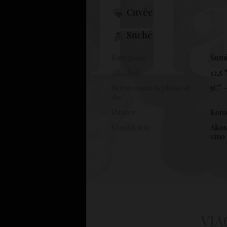
Ha
Cuvée
Suché
Kategória:
Šumi
Alkohol:
12,5
Servírovacia teplota od -
5C° 
do:
Uzáver:
Kor
Klasifikácia:
Akos
víno
VIA