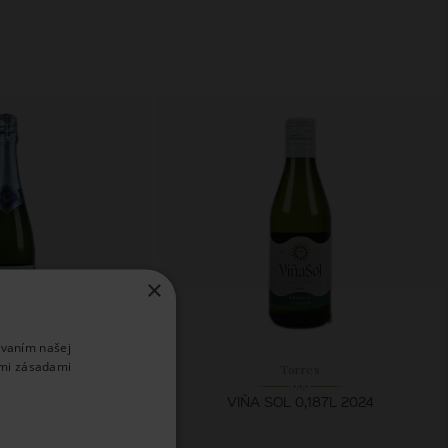
×
ívaním našej
imi zásadami
dorníu
Torres
ODALKOHOLIZOVANÉ
VIŇA SOL 0,187L 2024
VÉ VÍNO