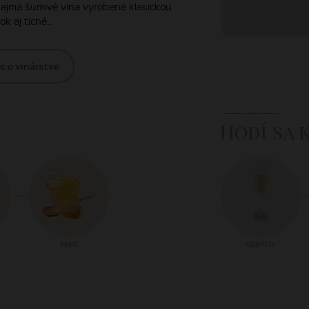
najmä šumivé vína vyrobené klasickou
aj tiché...
c o vinárstve
Hodí sa 
Med
Aperitív