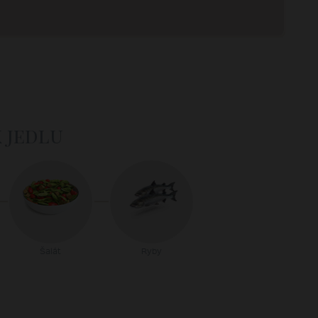
k jedlu
Šalát
Ryby