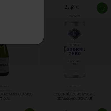
2,
58 €
48 €
LADOM
SKLADOM
dorníu
Codorníu
BENJAMÍN CLASICO
CODORNÍU ZERO (250ML)
T 0,2L
ODALKOHOLIZOVANÉ