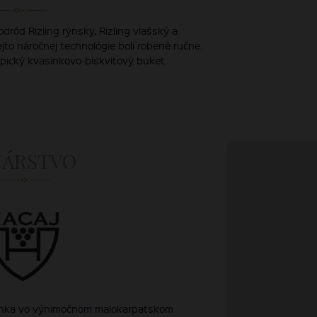
drôd Rizling rýnsky, Rizling vlašský a
ejto náročnej technológie boli robené ručne.
pický kvasinkovo-biskvitový buket.
NÁRSTVO
zinka vo výnimočnom malokarpatskom