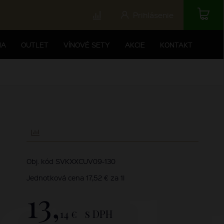
Prihlásenie
NA
OUTLET
VÍNOVÉ SETY
AKCIE
KONTAKT
Obj. kód SVKXXCUV09-130
Jednotková cena 17,52 € za 1l
13,
14 €
s DPH