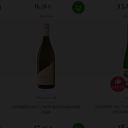
9,
13,
38 €
SKLADOM
SK
NÁŠ TIP
Nimmervoll
J
GRÜNER VELTLINER WAGRAMLÖSS
GRÜNER VELTLIN
2024
FEDERS
17,
28,
36 €