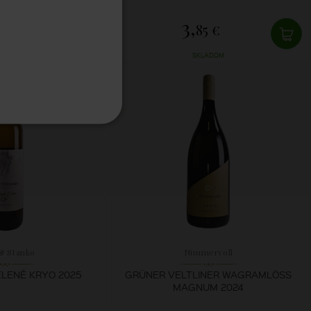
3,
70 €
85 €
LADOM
SKLADOM
& Stanko
Nimmervoll
ELENÉ KRYO 2025
GRÜNER VELTLINER WAGRAMLÖSS
MAGNUM 2024