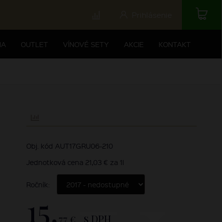
Prihlásenie
NA
OUTLET
VÍNOVÉ SETY
AKCIE
KONTAKT
Obj. kód AUT17GRU06-210
Jednotková cena 21,03 € za 1l
Ročník:
15,
77 €
s DPH