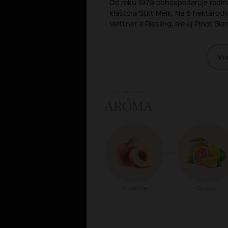
Od roku 1979 obhospodaruje rodin
kláštora Stift Melk. Na 6 hektáro
Veltliner a Riesling, ale aj Pinot Blanc
Via
Aróma
Broskyne
Citrusy