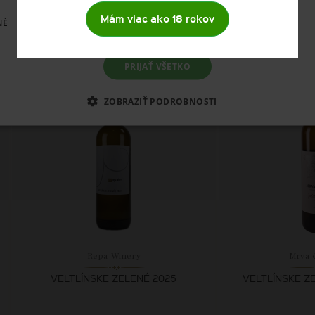
Mám viac ako 18 rokov
8,
11,
NÉ
51 €
SKLADOM
SK
PRIJAŤ VŠETKO
ZOBRAZIŤ PODROBNOSTI
Repa Winery
Mrva 
VELTLÍNSKE ZELENÉ 2025
VELTLÍNSKE Z