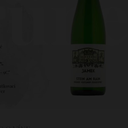
üner
hé
7
 %
- 9C°
utkovací
ver