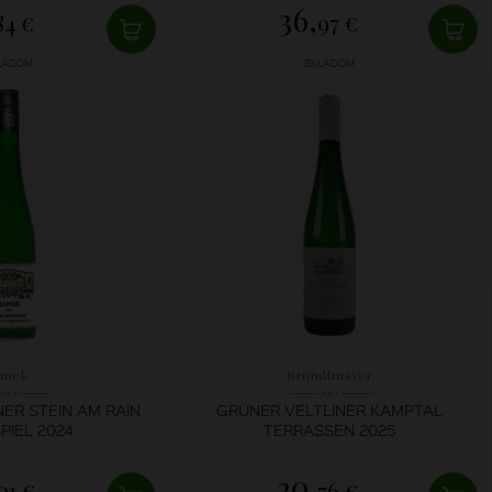
36,
84 €
97 €
LADOM
SKLADOM
amek
Bründlmayer
ER STEIN AM RAIN
GRÜNER VELTLINER KAMPTAL
PIEL 2024
TERRASSEN 2025
20,
01 €
76 €