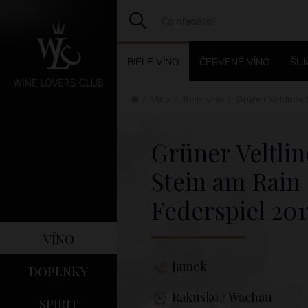
BIELE VÍNO
ČERVENÉ VÍNO
ŠUM
Víno
Biele víno
Grüner Veltliner 
Grüner Veltlin
Stein am Rain
Federspiel
201
víno
Jamek
doplnky
Rakúsko / Wachau
spirit