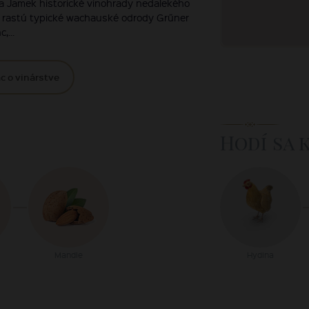
a Jamek historické vinohrady nedalekého
ch rastú typické wachauské odrody Grűner
,...
c o vinárstve
Hodí sa 
Mandle
Hydina