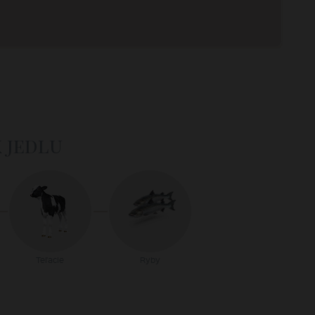
k jedlu
Teľacie
Ryby