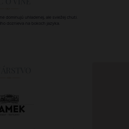
C O VÍNE
e dominujú uhladenej, ale sviežej chuti.
dlho doznieva na bokoch jazyka.
NÁRSTVO