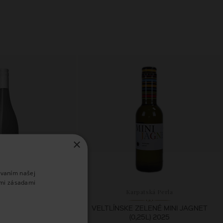
×
ívaním našej
imi zásadami
mervoll
Karpatská Perla
NER WIND & WEITE
VELTLÍNSKE ZELENÉ MINI JAGNET
025
(0,25L) 2025