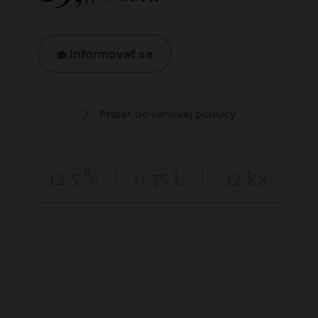
 Ve
Informovať sa
Pridať do cenovej ponuky
12,5 %
0,75 L
12 ks