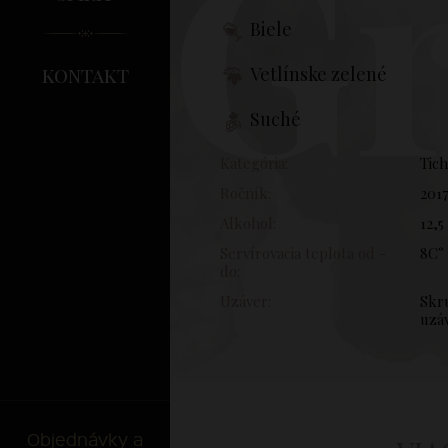
Gr
Biele
kontakt
Vetlínske zelené
Suché
Kategória:
Tic
Ročník:
201
Alkohol:
12,5
Servírovacia teplota od -
8C° 
do:
Uzáver:
Skr
uzá
Objednávky a