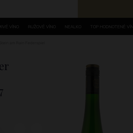
IVÉ VÍNO
RUŽOVÉ VÍNO
NEALKO
TOP HODNOTENÉ VÍ
Stein am Rain Federspiel
er
7