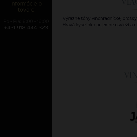
VIA
informácie o
tovare
Výrazné tóny vinohradníckej broskyn
Po - Pia: 8:00 - 16:00
Hravá kyselinka príjemne osvieži a 
+421 918 444 323
VI