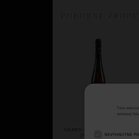
Podobné prod
Táto webová
webovej lok
Domäne Wachau
GRÜNER VELTLINER FEDERSPIEL
NEVYHNUTNE P
DÜRNSTEIN 2025