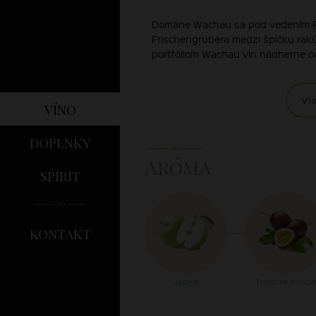
Domäne Wachau sa pod vedením 
Frischengrubera medzi špičku ra
portfóliom Wachau vín nádherne od
Via
víno
doplnky
Aróma
spirit
kontakt
Jablká
Tropické ovoci