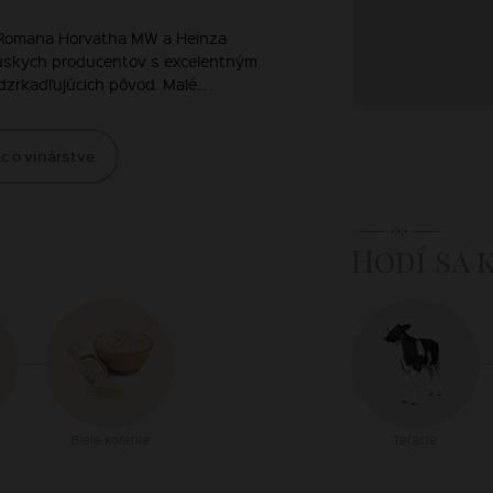
Romana Horvatha MW a Heinza
kúskych producentov s excelentným
zrkadľujúcich pôvod. Malé...
c o vinárstve
Hodí sa 
e
Biele korenie
Teľacie