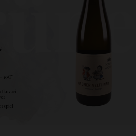
üner
hé
5
%
- 10C°
utkovací
ver
erspiel