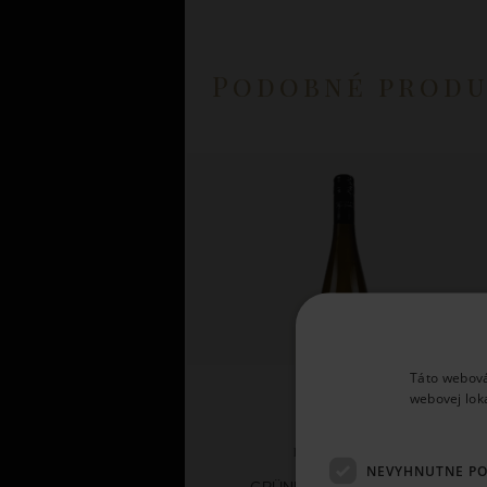
Podobné prod
Táto webová
webovej lok
Ferdinand Mayr
NEVYHNUTNE P
GRÜNER VELTLINER 2025