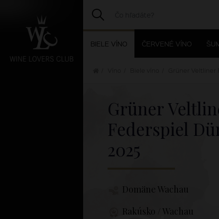
BIELE VÍNO
ČERVENÉ VÍNO
ŠUM
Víno
Biele víno
Grüner Veltliner
Grüner Veltlin
Federspiel Dü
2025
Domäne Wachau
Rakúsko / Wachau