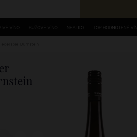
IVÉ VÍNO
RUŽOVÉ VÍNO
NEALKO
TOP HODNOTENÉ VÍ
 Federspiel Dürnstein
er
rnstein