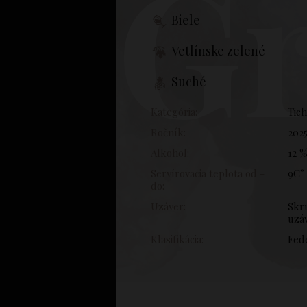
Gr
Biele
Vetlínske zelené
Suché
Kategória:
Tic
Ročník:
202
Alkohol:
12 
Servírovacia teplota od -
9C° 
do:
Uzáver:
Skr
uzá
Klasifikácia:
Fed