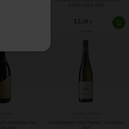
5L) 2025
GNEIS+LOSS 2025
12,
5 €
18 €
LADOM
SKLADOM
mervoll
Domäne Wachau
INER WAGRAMLÖSS
CHARDONNAY FEDERSPIEL TERASSEN
UM 2024
2021