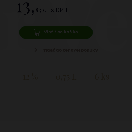
 Ve
13,
83 €
s DPH
Vložiť do košíka
Pridať do cenovej ponuky
12 %
0,75 L
6 ks