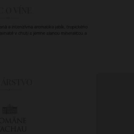
C O VÍNE
aná a intenzívna aromatika jabĺk, tropického
avnaté v chuti s jemne slanou mineralitou a
NÁRSTVO