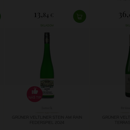
13,
36,
84 €
SKLADOM
SK
NÁŠ TIP
Jamek
Brün
GRÜNER VELTLINER STEIN AM RAIN
GRÜNER VELT
FEDERSPIEL 2024
TERRAS