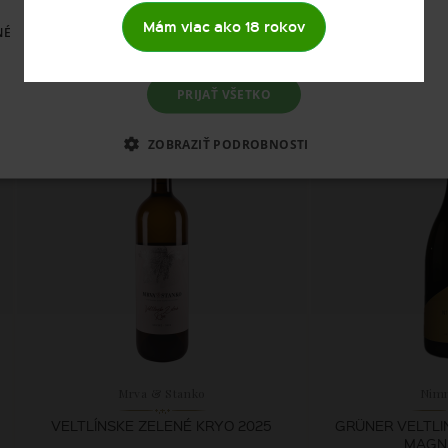
2025
(0,2
Mám viac ako 18 rokov
NÉ
11,
3,
70 €
8
PRIJAŤ VŠETKO
SKLADOM
SK
ZOBRAZIŤ PODROBNOSTI
Mrva & Stanko
Nim
VELTLÍNSKE ZELENÉ KRYO 2025
GRÜNER VELTL
MAGN