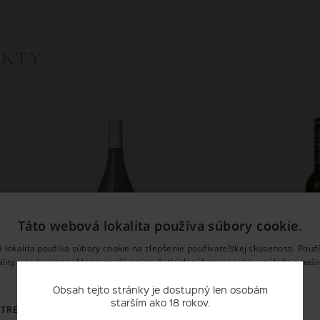
ukty
Táto webová lokalita používa súbory cookie.
 lokalita používa súbory cookie na zlepšenie používateľskej skúsenosti. Použ
ality vyjadrujete súhlas s používaním všetkých súborov cookie v súlade s naš
používania súborov cookie.
Prečítať viac
Obsah tejto stránky je dostupný len osobám
Nimmervoll
Karpat
starším ako 18 rokov.
OTREBNÉ
VÝKONNOSŤ
CIELENIE
FUNKCIE
GRÜNER VELTLINER WIND & WEITE
VELTLÍNSKE ZE