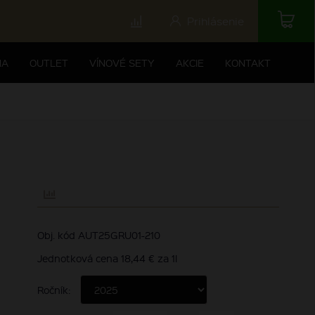
Prihlásenie
NA
OUTLET
VÍNOVÉ SETY
AKCIE
KONTAKT
Obj. kód AUT25GRU01-210
Jednotková cena 18,44 € za 1l
Ročník: