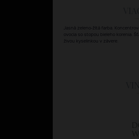
VIA
Jasná zeleno-žltá farba. Koncentrov
ovocia so stopou bieleho korenia. Šť
živou kyselinkou v závere.
VI