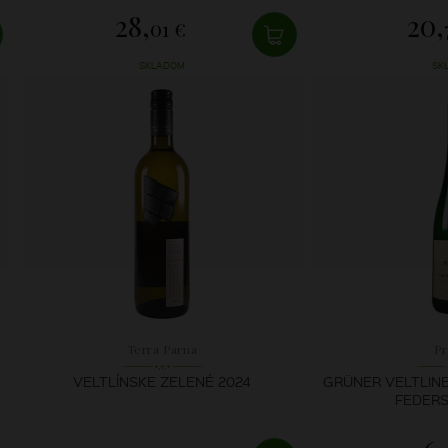
28,
20,
01 €
SKLADOM
SK
Terra Parna
P
VELTLÍNSKE ZELENÉ 2024
GRÜNER VELTLINE
FEDERS