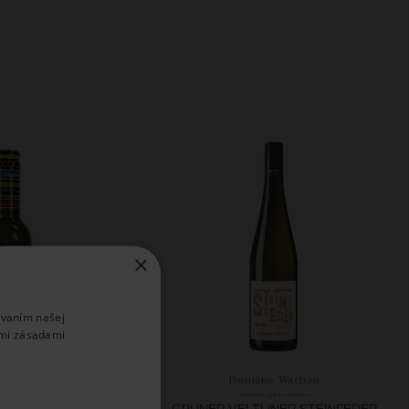
×
ívaním našej
imi zásadami
ská Perla
Domäne Wachau
LENÉ MINI JAGNET
GRÜNER VELTLINER STEINFEDER