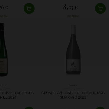
8,
76 €
07 €
LADOM
SKLADOM
rager
Jamek
R HINTER DER BURG
GRÜNER VELTLINER RIED LIEBENBERG
PIEL 2024
SMARAGD 2023