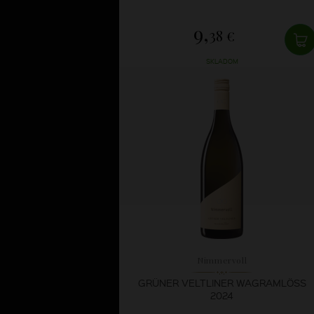
9,
38 €
SKLADOM
Nimmervoll
GRÜNER VELTLINER WAGRAMLÖSS
2024