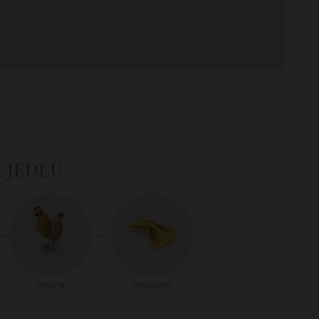
k jedlu
Hydina
Cestoviny