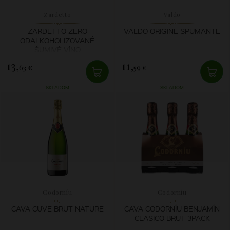
Zardetto
Valdo
ZARDETTO ZERO
VALDO ORIGINE SPUMANTE
ODALKOHOLIZOVANÉ
ŠUMIVÉ VÍNO
13,
11,
63 €
59 €
SKLADOM
SKLADOM
Codorníu
Codorníu
CAVA CUVE BRUT NATURE
CAVA CODORNÍU BENJAMÍN
CLASICO BRUT 3PACK