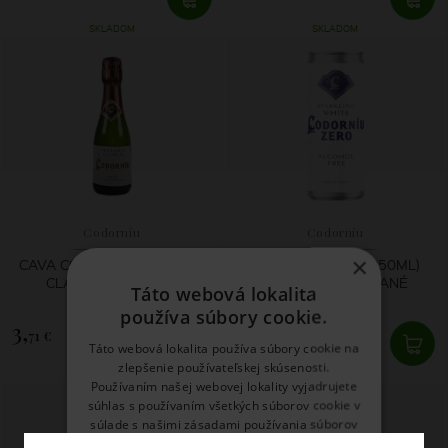
SKLADOM
SKLADOM
Codorníu
Codorníu
×
CAVA CODORNÍU BENJAMÍN
CODORNÍU ZERO (250ML)
CLASICO BRUT 0,2L
ODALKOHOLIZOVANÉ
Táto webová lokalita
používa súbory cookie.
3,
3,
71 €
49 €
Táto webová lokalita používa súbory cookie na
zlepšenie používateľskej skúsenosti.
SKLADOM
SKLADOM
Používaním našej webovej lokality vyjadrujete
súhlas s používaním všetkých súborov cookie v
súlade s našimi zásadami používania súborov
cookie.
Prečítať viac