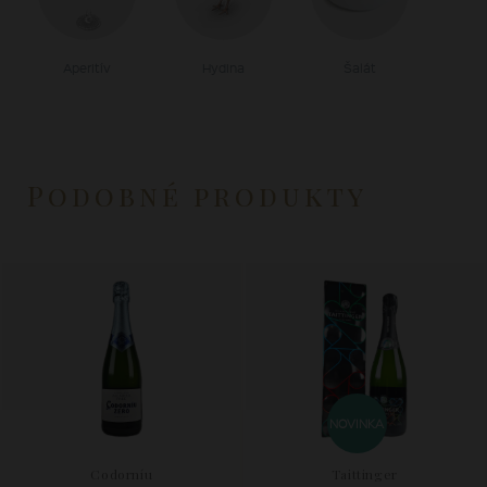
Aperitív
Hydina
Šalát
Podobné produkty
NOVINKA
Codorníu
Taittinger