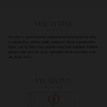
VIAC O VÍNE
Vo vôni i v chuti slnkom zaliate prekrásne jesenné lúky
s noblesnou, vôňou cibéb, sladkých šípok a jesenného
lístia. Len čo tieto lúky dozreli hneď boli zváľané. Poľahli
párom, kde ona cíti, že je najkrajšia žena na svete, a on
vie, že je ALFA
VINÁRSTVO