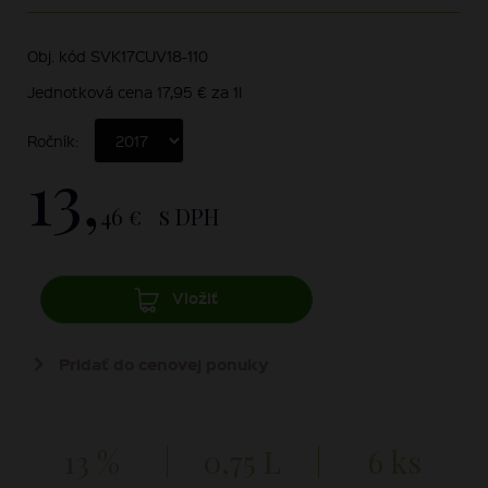
Obj. kód SVK17CUV18-110
Jednotková cena 17,95 € za 1l
Ročník:
13,
46 €
s DPH
Vložiť
Pridať do cenovej ponuky
13 %
0,75 L
6 ks