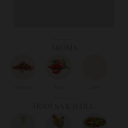
Aróma
Hrozienka
Šípky
Lístie
Hodí sa k jedlu