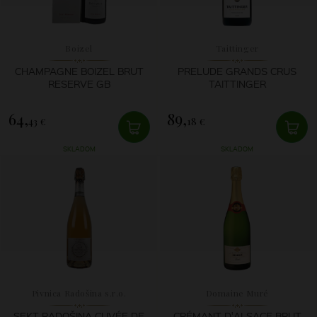
Boizel
Taittinger
CHAMPAGNE BOIZEL BRUT
PRELUDE GRANDS CRUS
RESERVE GB
TAITTINGER
64,
89,
43 €
18 €
SKLADOM
SKLADOM
Pivnica Radošina s.r.o.
Domaine Muré
SEKT RADOŠINA CUVÉE DE
CRÉMANT D'ALSACE BRUT