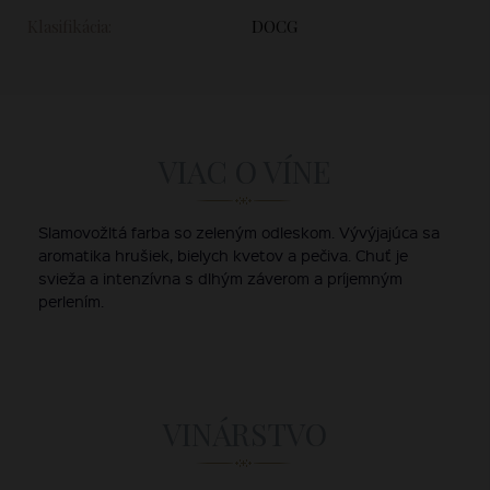
Klasifikácia:
DOCG
VIAC O VÍNE
Slamovožltá farba so zeleným odleskom. Vývýjajúca sa
aromatika hrušiek, bielych kvetov a pečiva. Chuť je
svieža a intenzívna s dlhým záverom a príjemným
perlením.
VINÁRSTVO