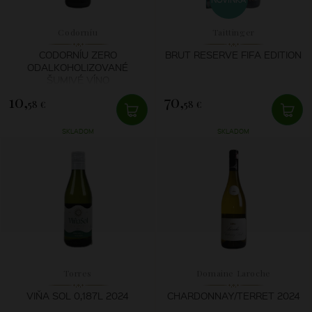
Codorníu
Taittinger
CODORNÍU ZERO
BRUT RESERVE FIFA EDITION
ODALKOHOLIZOVANÉ
ŠUMIVÉ VÍNO
10,
70,
58 €
58 €
SKLADOM
SKLADOM
Torres
Domaine Laroche
VIŇA SOL 0,187L 2024
CHARDONNAY/TERRET 2024