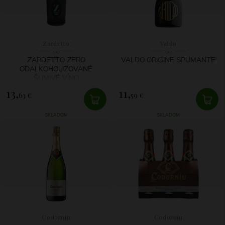
Zardetto
Valdo
ZARDETTO ZERO
VALDO ORIGINE SPUMANTE
ODALKOHOLIZOVANÉ
ŠUMIVÉ VÍNO
13,
11,
63 €
59 €
SKLADOM
SKLADOM
Codorníu
Codorníu