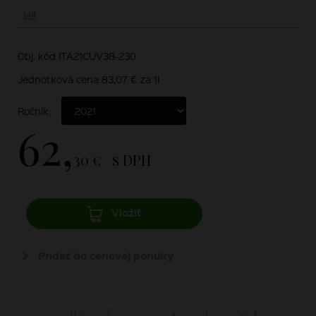
Obj. kód ITA21CUV38-230
Jednotková cena 83,07 € za 1l
Ročník:
62,
30 €
s DPH
Vložiť
Pridať do cenovej ponuky