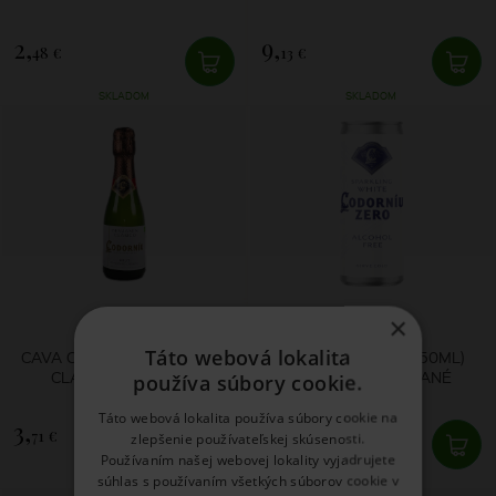
2,
9,
48 €
13 €
SKLADOM
SKLADOM
×
Codorníu
Codorníu
Táto webová lokalita
CAVA CODORNÍU BENJAMÍN
CODORNÍU ZERO (250ML)
CLASICO BRUT 0,2L
ODALKOHOLIZOVANÉ
používa súbory cookie.
Táto webová lokalita používa súbory cookie na
3,
3,
71 €
49 €
zlepšenie používateľskej skúsenosti.
Používaním našej webovej lokality vyjadrujete
súhlas s používaním všetkých súborov cookie v
SKLADOM
SKLADOM