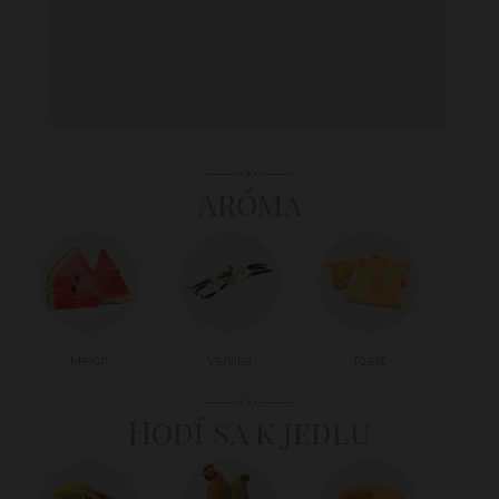
Aróma
Melón
Vanilka
Toast
Hodí sa k jedlu