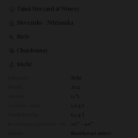
Tajná Vineyard & Winery
Slovensko / Nitrianska
Biele
Chardonnay
Suché
Kategória:
Tiché
Ročník:
2022
Alkohol:
13 %
Zvyškový cukor:
1,9 g/l
Obsah kyselín:
6,1 g/l
Servírovacia teplota od - do:
11C° - 10C°
Uzáver:
Skrutkovací uzáver