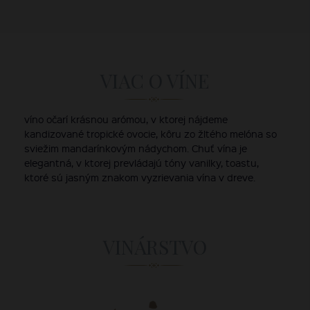
VIAC O VÍNE
víno očarí krásnou arómou, v ktorej nájdeme
kandizované tropické ovocie, kôru zo žltého melóna so
sviežim mandarínkovým nádychom. Chuť vína je
elegantná, v ktorej prevládajú tóny vanilky, toastu,
ktoré sú jasným znakom vyzrievania vína v dreve.
VINÁRSTVO