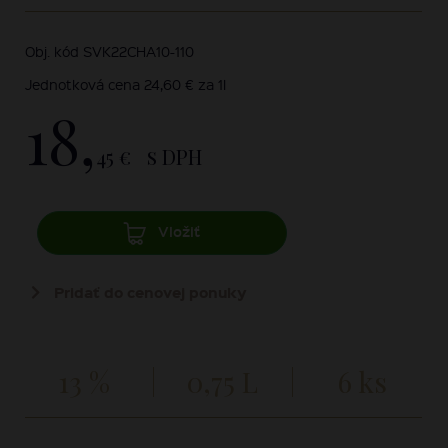
Obj. kód SVK22CHA10-110
Jednotková cena 24,60 € za 1l
18,
45 €
s DPH
Vložiť
Pridať do cenovej ponuky
13 %
0,75 L
6 ks