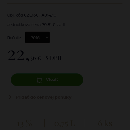
Obj. kód CZE16CHA01-210
Jednotková cena 29,81 € za 1l
Ročník:
22,
36 €
s DPH
Vložiť
Pridať do cenovej ponuky
13 %
0,75 L
6 ks