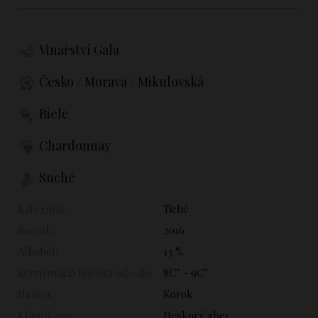
Vinařství Gala
Česko / Morava / Mikulovská
Biele
Chardonnay
Suché
Kategória:
Tiché
Ročník:
2016
Alkohol:
13 %
Servírovacia teplota od - do:
8C° - 9C°
Uzáver:
Korok
Klasifikácia:
Neskorý zber