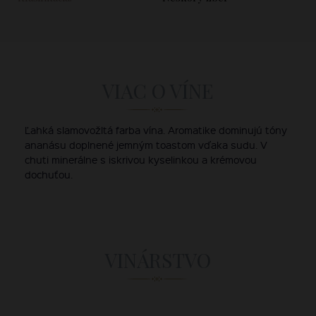
VIAC O VÍNE
Ľahká slamovožltá farba vína. Aromatike dominujú tóny
ananásu doplnené jemným toastom vďaka sudu. V
chuti minerálne s iskrivou kyselinkou a krémovou
dochuťou.
VINÁRSTVO