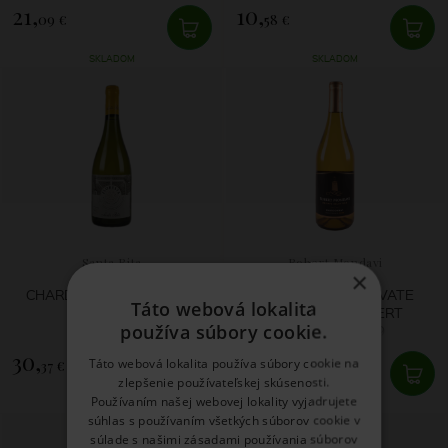
21,
10,
09 €
58 €
SKLADOM
SKLADOM
Santa Rita
Robert Mondavi
×
CHARDONNAY FLORESTA
CHARDONNAY PRIVATE
Táto webová lokalita
2020
SELECTION ROBERT
používa súbory cookie.
MONDAVI 2019
30,
19,
Táto webová lokalita používa súbory cookie na
37 €
26 €
zlepšenie používateľskej skúsenosti.
Používaním našej webovej lokality vyjadrujete
SKLADOM
SKLADOM
súhlas s používaním všetkých súborov cookie v
súlade s našimi zásadami používania súborov