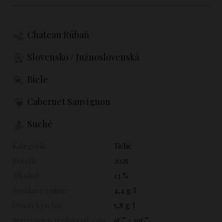
Chateau Rúbaň
Slovensko / Južnoslovenská
Biele
Cabernet Sauvignon
Suché
Kategória:
Tiché
Ročník:
2025
Alkohol:
13 %
Zvyškový cukor:
4,4 g/l
Obsah kyselín:
5,8 g/l
Servírovacia teplota od - do:
9C° - 10C°