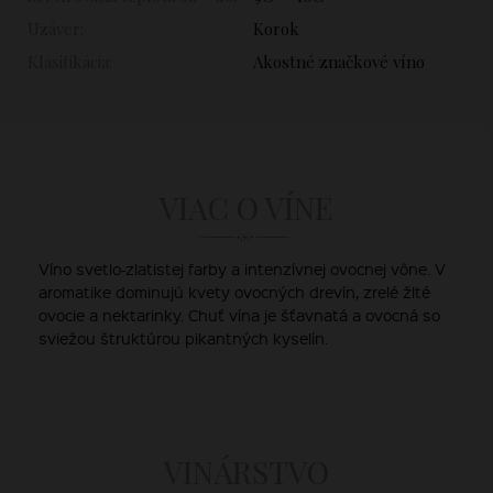
Uzáver:
Korok
Klasifikácia:
Akostné značkové víno
VIAC O VÍNE
Víno svetlo-zlatistej farby a intenzívnej ovocnej vône. V
aromatike dominujú kvety ovocných drevín, zrelé žlté
ovocie a nektarinky. Chuť vína je šťavnatá a ovocná so
sviežou štruktúrou pikantných kyselín.
VINÁRSTVO