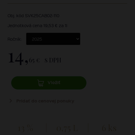
Obj. kód SVK25CAB02-110
Jednotková cena 19,53 € za 1l
Ročník:
14,
65 €
s DPH
Vložiť
Pridať do cenovej ponuky
13 %
0,75 L
6 ks