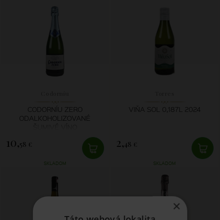
Codorníu
Torres
CODORNÍU ZERO
VIŇA SOL 0,187L 2024
ODALKOHOLIZOVANÉ
ŠUMIVÉ VÍNO
10,
2,
58 €
48 €
SKLADOM
SKLADOM
×
Táto webová lokalita