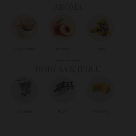
Aróma
Biele korenie
Broskyne
Kvety
Hodí sa k jedlu
Jahňacie
Ryby
Tvrdé syry