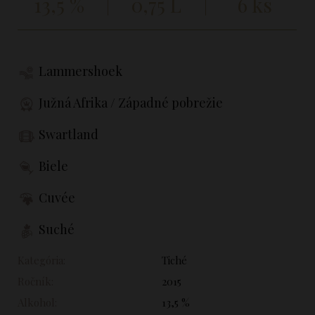
13,5 %
0,75 L
6 ks
Lammershoek
Južná Afrika / Západné pobrežie
Swartland
Biele
Cuvée
Suché
Kategória:
Tiché
Ročník:
2015
Alkohol:
13,5 %