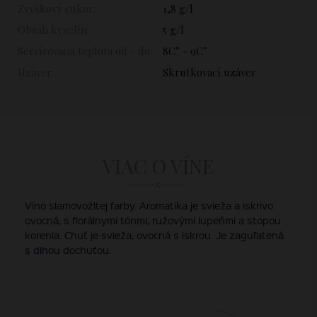
Zvyškový cukor:
1,8 g/l
Obsah kyselín:
5 g/l
Servírovacia teplota od - do:
8C° - 9C°
Uzáver:
Skrutkovací uzáver
VIAC O VÍNE
Víno slamovožltej farby. Aromatika je svieža a iskrivo
ovocná, s florálnymi tónmi, ružovými lupeňmi a stopou
korenia. Chuť je svieža, ovocná s iskrou. Je zaguľatená
s dlhou dochuťou.