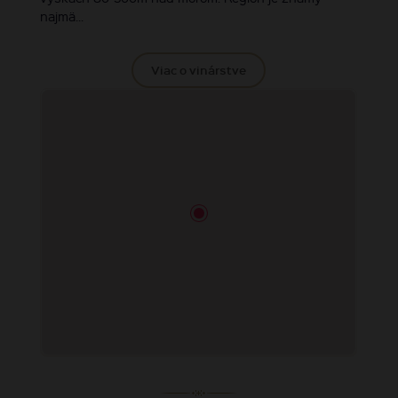
najmä...
Viac o vinárstve