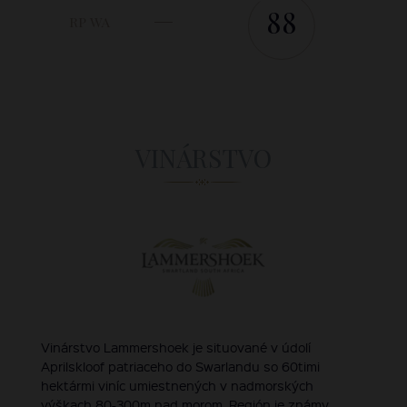
88
RP WA
VINÁRSTVO
Vinárstvo Lammershoek je situované v údolí
Aprilskloof patriaceho do Swarlandu so 60timi
hektármi viníc umiestnených v nadmorských
výškach 80-300m nad morom. Región je známy