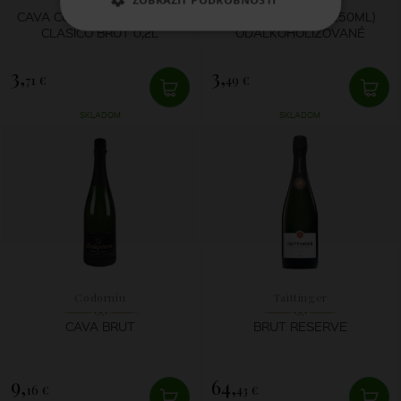
CAVA CODORNÍU BENJAMÍN
CODORNÍU ZERO (250ML)
CLASICO BRUT 0,2L
ODALKOHOLIZOVANÉ
3,
3,
71 €
49 €
SKLADOM
SKLADOM
Codorníu
Taittinger
CAVA BRUT
BRUT RESERVE
9,
64,
16 €
43 €