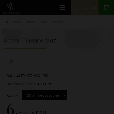
Víno
Outlet
Soave Classico
Soave Classico
2017
Obj. kód ITA17GAG01-210
Jednotková cena 9,23 € za 1l
Ročník:
6,
92 €
s DPH