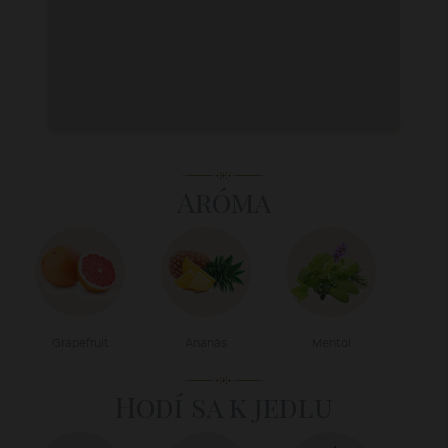
Aróma
Grapefruit
Ananás
Mentol
Hodí sa k jedlu