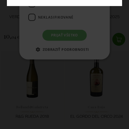
FUNKCIE
Torres
Torres
VERDEO CELESTE 2024
VERDEO CELESTE 2025
NEKLASIFIKOVANÉ
10,
10,
PRIJAŤ VŠETKO
04 €
04 €
SKLADOM
SKLADOM
ZOBRAZIŤ PODROBNOSTI
Rolland&Galarreta
Casa Rojo
R&G RUEDA 2018
EL GORDO DEL CIRCO 2024