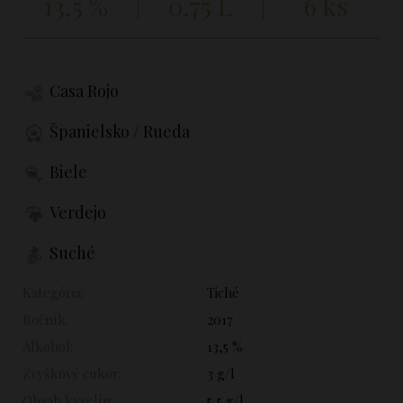
13,5 %
0,75 L
6 ks
Casa Rojo
Španielsko / Rueda
Biele
Verdejo
Suché
Kategória:
Tiché
Ročník:
2017
Alkohol:
13,5 %
Zvyškový cukor:
3 g/l
Obsah kyselín:
5,5 g/l