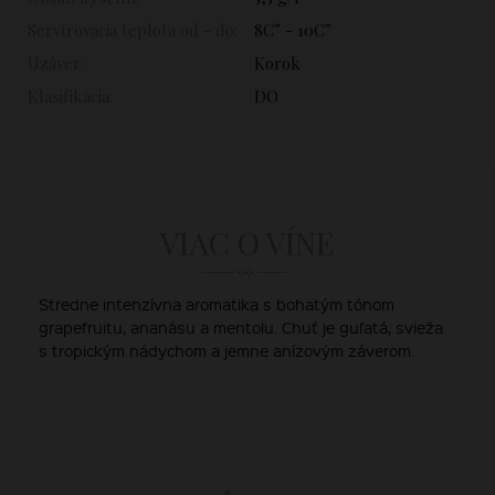
Servírovacia teplota od - do:
8C° - 10C°
Uzáver:
Korok
Klasifikácia:
DO
VIAC O VÍNE
Stredne intenzívna aromatika s bohatým tónom
grapefruitu, ananásu a mentolu. Chuť je guľatá, svieža
s tropickým nádychom a jemne anízovým záverom.