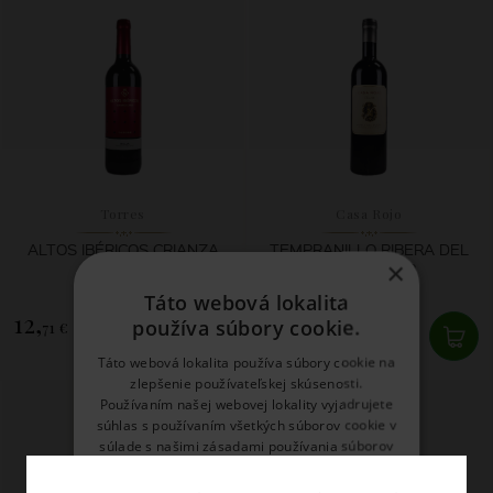
Torres
Casa Rojo
ALTOS IBÉRICOS CRIANZA
TEMPRANILLO RIBERA DEL
×
RIOJA 2022
DUERO 2023
Táto webová lokalita
12,
22,
používa súbory cookie.
71 €
20 €
Táto webová lokalita používa súbory cookie na
SKLADOM
SKLADOM
zlepšenie používateľskej skúsenosti.
Používaním našej webovej lokality vyjadrujete
súhlas s používaním všetkých súborov cookie v
súlade s našimi zásadami používania súborov
cookie.
Prečítať viac