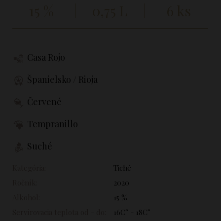
15 %
0,75 L
6 ks
Casa Rojo
Španielsko / Rioja
Červené
Tempranillo
Suché
Kategória:
Tiché
Ročník:
2020
Alkohol:
15 %
Servírovacia teplota od - do:
16C° - 18C°