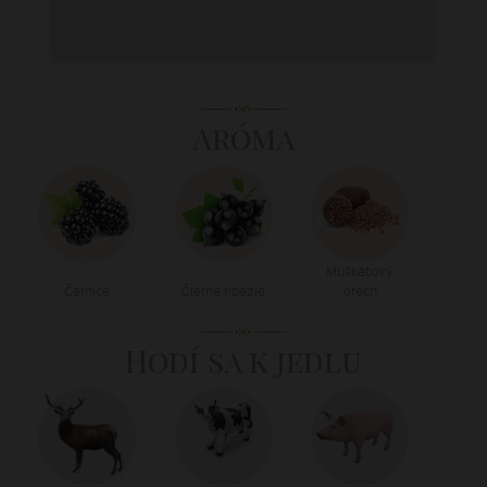
Aróma
Muškátový
Černice
Čierne ríbezle
orech
Hodí sa k jedlu