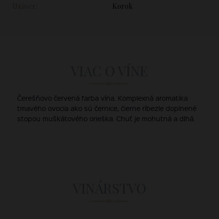
Uzáver:
Korok
VIAC O VÍNE
Čerešňovo červená farba vína. Komplexná aromatika
tmavého ovocia ako sú černice, čierne ríbezle doplnené
stopou muškátového orieška. Chuť je mohutná a dlhá.
VINÁRSTVO