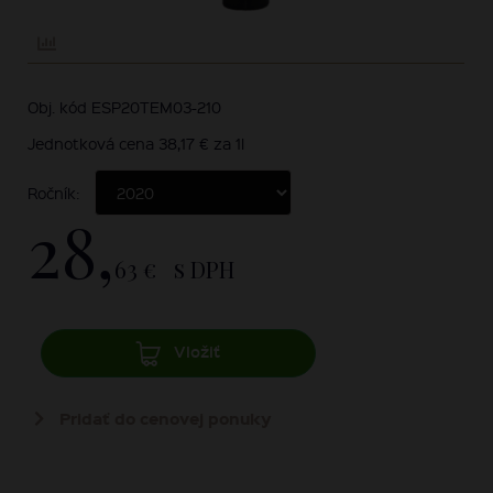
Obj. kód ESP20TEM03-210
Jednotková cena 38,17 € za 1l
Ročník:
28,
63 €
s DPH
Vložiť
Pridať do cenovej ponuky