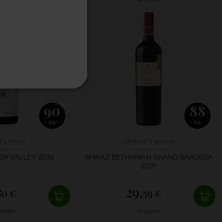
LADOM
SKLADOM
90
88
WS
WS
l´s wines
Château Tanunda
ER VALLEY 2019
SHIRAZ BETHANIAN GRAND BAROSSA
2021
29,
80 €
59 €
LADOM
SKLADOM