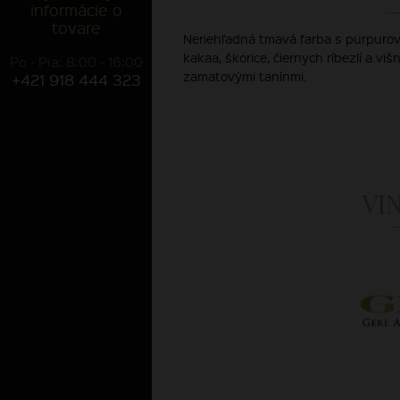
informácie o
tovare
Neriehľadná tmavá farba s purpuro
kakaa, škorice, čiernych ríbezlí a vi
Po - Pia: 8:00 - 16:00
zamatovými tanínmi.
+421 918 444 323
VI