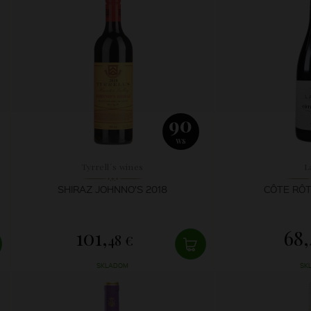
90
WS
Tyrrell´s wines
L
SHIRAZ JOHNNO’S 2018
CÔTE RÔT
101,
68,
48 €
SKLADOM
SK