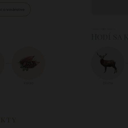
c o vinárstve
Hodí sa 
Kakao
Divina
ukty