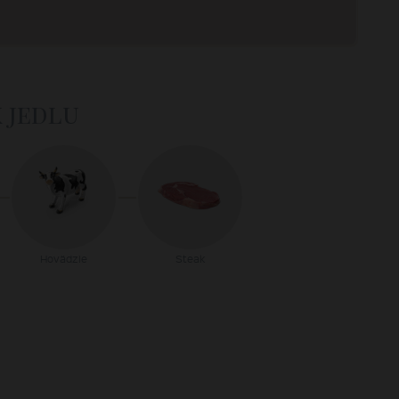
k jedlu
Hovädzie
Steak