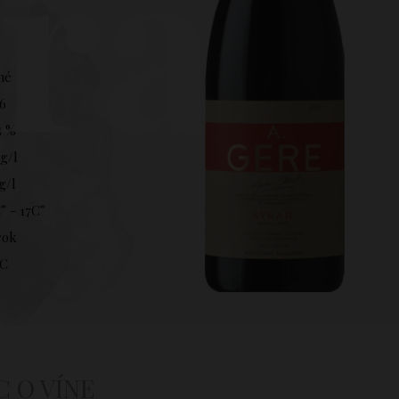
rah
hé
6
5 %
 g/l
 g/l
° - 17C°
rok
C
C O VÍNE