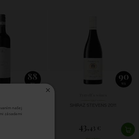
88
90
WS
WS
×
l´s wines
Tyrrell´s wines
UNATIQ 2013
SHIRAZ STEVENS 2011
ívaním našej
imi zásadami
43,
60 €
43 €