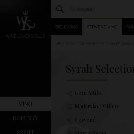
BIELE VÍNO
ČERVENÉ VÍNO
ŠUM
Víno
Červené víno
Syrah Select
Syrah Selecti
Gere Attila
víno
Maďarsko / Villány
doplnky
Červené
spirit
Shiraz/Syrah