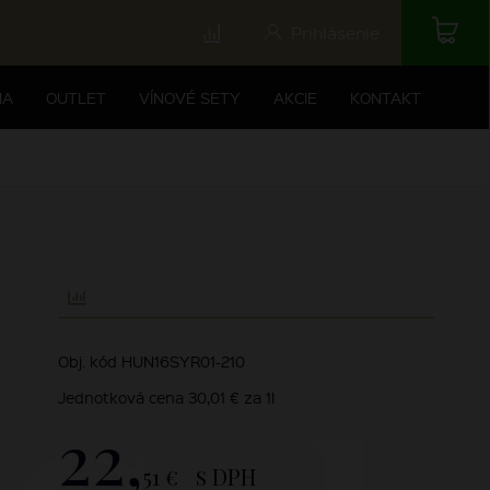
Prihlásenie
NA
OUTLET
VÍNOVÉ SETY
AKCIE
KONTAKT
Obj. kód HUN16SYR01-210
Jednotková cena 30,01 € za 1l
22,
51 €
s DPH