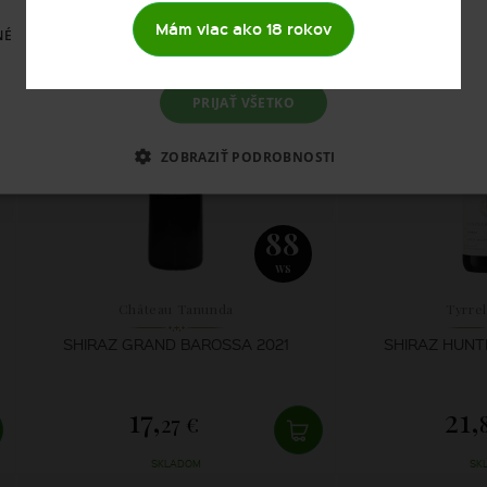
SKLADOM
SK
Mám viac ako 18 rokov
NÉ
PRIJAŤ VŠETKO
ZOBRAZIŤ PODROBNOSTI
88
WS
Château Tanunda
Tyrrel
SHIRAZ GRAND BAROSSA 2021
SHIRAZ HUNT
17,
21,
27 €
SKLADOM
SK