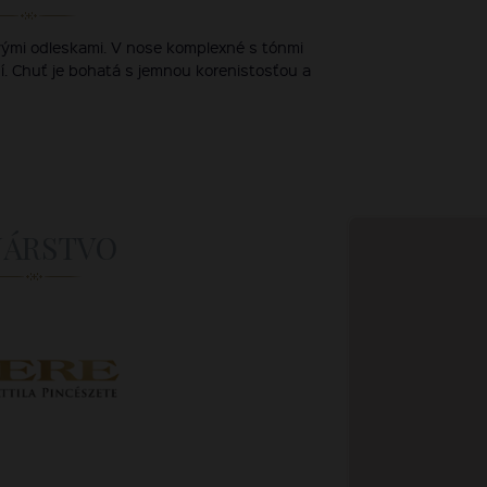
vými odleskami. V nose komplexné s tónmi
šní. Chuť je bohatá s jemnou korenistosťou a
NÁRSTVO