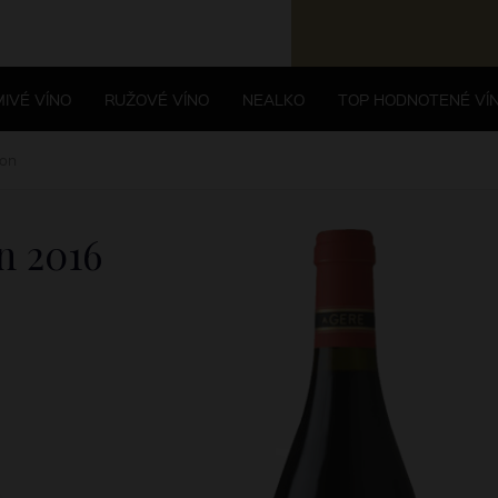
IVÉ VÍNO
RUŽOVÉ VÍNO
NEALKO
TOP HODNOTENÉ VÍ
ion
on
2016