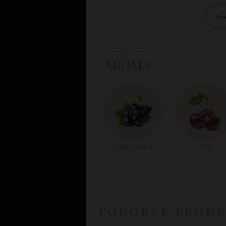
Via
Aróma
Čierne ríbezle
Višne
Podobné prod