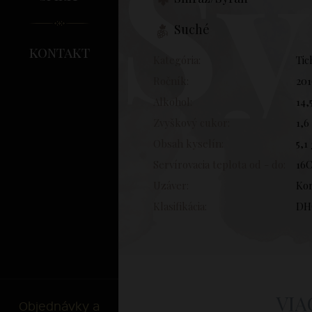
Sy
Suché
kontakt
Kategória:
Tic
Ročník:
201
Alkohol:
14,
Zvyškový cukor:
1,6
Obsah kyselín:
5,1
Servírovacia teplota od - do:
16C
Uzáver:
Ko
Klasifikácia:
DH
VIA
Objednávky a