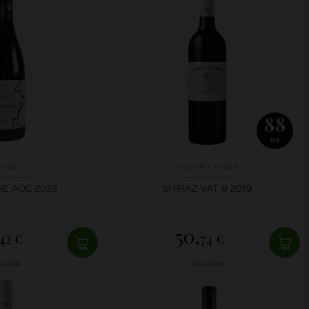
88
WS
avau
Tyrrell´s wines
IE AOC 2023
SHIRAZ VAT 9 2019
50,
42 €
74 €
LADOM
SKLADOM