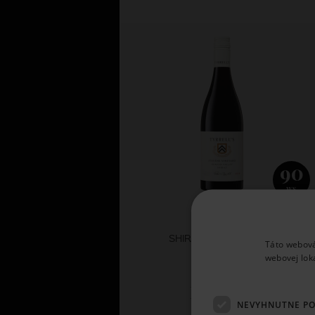
90
WS
Tyrrell´s wines
SHIRAZ STEVENS 2018
Táto webová
webovej lok
33,
44 €
NEVYHNUTNE P