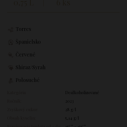
0,75 L
6 ks
Torres
Španielsko
Červené
Shiraz/Syrah
Polosuché
Kategória:
Dealkoholizované
Ročník:
2023
Zvyškový cukor:
28 g/l
Obsah kyselín:
5,14 g/l
Servírovacia teplota od - do:
15C° - 16C°