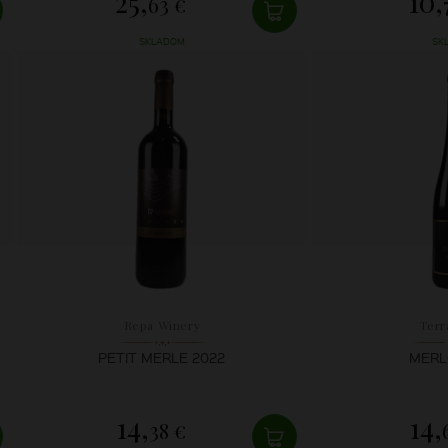
25,
10,
63 €
SKLADOM
SK
Repa Winery
Terr
PETIT MERLE 2022
MERL
14,
14,
38 €