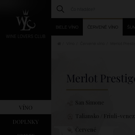
BIELE VÍNO
ČERVENÉ VÍNO
ŠUM
Víno
Červené víno
Merlot Presti
Merlot Presti
San Simone
víno
Taliansko / Friuli-venez
doplnky
Červené