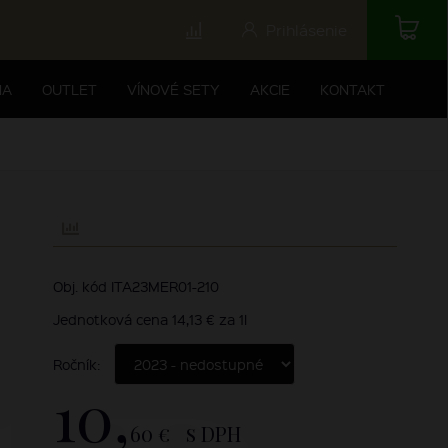
Prihlásenie
NA
OUTLET
VÍNOVÉ SETY
AKCIE
KONTAKT
Obj. kód ITA23MER01-210
Jednotková cena 14,13 € za 1l
Ročník:
10,
60 €
s DPH