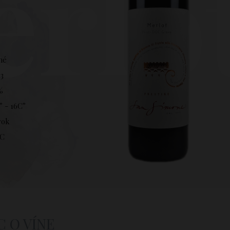
rlo
hé
3
%
° - 16C°
rok
C
C O VÍNE