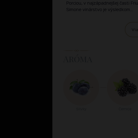
Porciou, v najzápadnejšej časti Fri
Simone vinárstvo je výsledkom...
Via
Aróma
Slivky
Černice