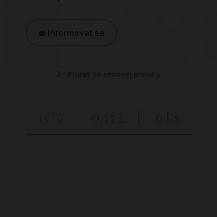
t Pr
Informovať sa
Pridať do cenovej ponuky
13 %
0,75 L
6 ks