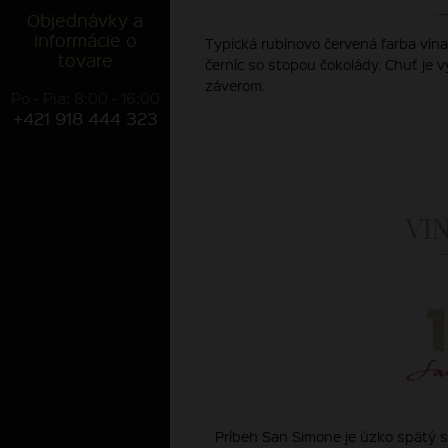
Objednávky a
informácie o
Typická rubínovo červená farba vína.
tovare
černíc so stopou čokolády. Chuť je
záverom.
Po - Pia: 8:00 - 16:00
+421 918 444 323
VI
Príbeh San Simone je úzko spätý s