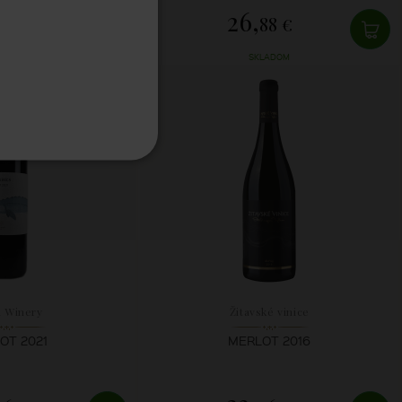
26,
37 €
88 €
LADOM
SKLADOM
i Winery
Žitavské vinice
OT 2021
MERLOT 2016