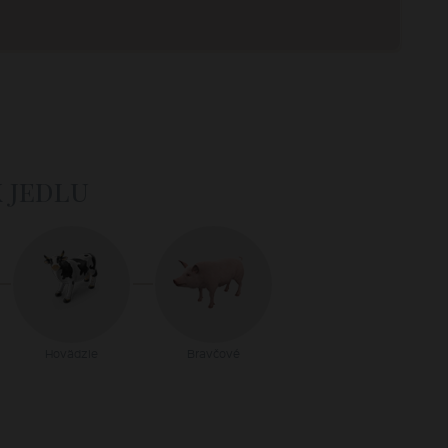
k jedlu
Hovädzie
Bravčové