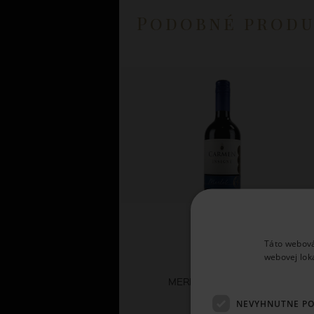
Podobné prod
Táto webová
webovej lok
Carmen
MERLOT INSIGNE 2024
NEVYHNUTNE P