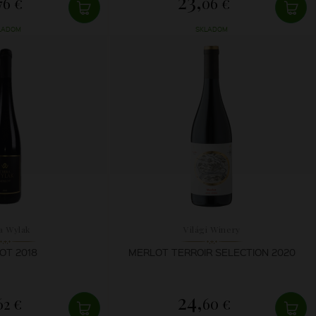
23,
76 €
06 €
LADOM
SKLADOM
a Wylak
Világi Winery
OT 2018
MERLOT TERROIR SELECTION 2020
24,
62 €
60 €