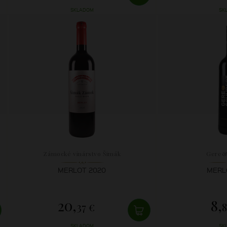
SKLADOM
SK
Zámocké vinárstvo Šimák
Gere&
MERLOT 2020
MERL
20,
8,
37 €
8
SKLADOM
SK