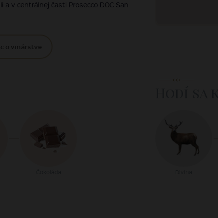
uli a v centrálnej časti Prosecco DOC San
c o vinárstve
Hodí sa 
Čokoláda
Divina