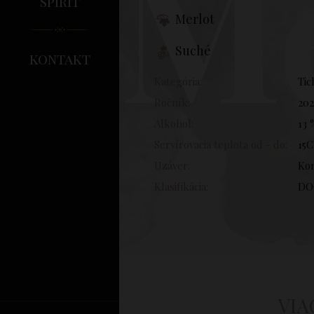
Me
spirit
Merlot
Suché
kontakt
Kategória:
Tic
Ročník:
202
Alkohol:
13 
Servírovacia teplota od - do:
15C
Uzáver:
Ko
Klasifikácia:
DO
VIA