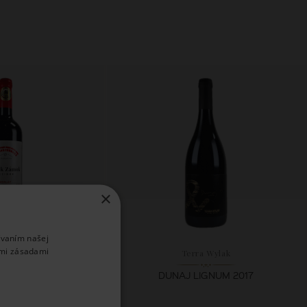
×
ívaním našej
imi zásadami
nárstvo Šimák
Terra Wylak
OT 2021
DUNAJ LIGNUM 2017