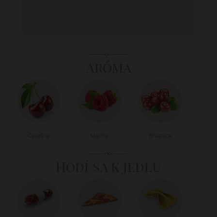
Aróma
Čerešne
Maliny
Brusnice
Hodí sa k jedlu