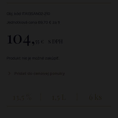
Obj. kód ITA13SAN02-210
Jednotková cena 69,70 € za 1l
104,
55 €
s DPH
Produkt nie je možné zakúpiť.
Pridať do cenovej ponuky
13,5 %
1,5 L
6 ks